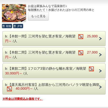
多彩なお風呂を男女交代制にてご利用頂けます。
夏季のみ営業の8階にあるオーシャンビュープール！
【大浴場/温泉】
※ご宿泊者様無料
お盆は家族みんなで温泉旅行♪
【貸切展望露天風呂】
大理石風呂、檜風呂など、男女交代制にてご利用いただけま
営業期間／7月18日（土）～8月31日（月）
毎朝獲れたて！水揚げされたばかりの三河湾の幸と
目の前には三河湾が広がるジャグジー露天風呂と内風呂があ
す
営業時間／当日（チェックイン～）15：00～17:00
地元の野菜をふんだんに使った人気のバイキングプラン！
り
もっと見る
翌日9：00～10：00（チェックアウトまで）
お盆はスペシャルバージョンにて開催します！
洗い場も広々していて人気のお風呂です。
【貸切露天風呂】
【お食事】
事前予約制：50分 4,000円税別
目の前には三河湾が広がるジャグジー露天風呂と内風呂があ
≪ご夕食≫
【館内大人気イベント】
朝食
夕食
り
三河湾の幸と
地元の野菜を使った人気のバイキング。
東海園おすすめスポットを巡る「謎解きラリー」
洗い場も広々していて人気のお風呂です。
●バイキング営業時間●
正解した方には抽選で豪華賞品が当たります♪
b:【本館一間】三河湾を望む寛ぎ客室／海眺望
事前予約制：50分 4000円税別
25,000
18：00～19：30
【お食事】
2部制の場合（1部 17：30～19：00 2部 19：20～20：
円～
/人
≪ご夕食≫
バイキング
50）
●
バイキング営業時間●
※その日の状況により時間が変更になる場合があります。
18：00～19：30
●バイキングご予約にあたってのご注意●
b:【本館二間】三河湾を望む寛ぎ客室／海眺望
27,000
2部制の場合（1部 17：30～19：00 2部 19：20～20：
バイキングは日毎の状況によりご提供出来ない場合がござい
50）
円～
/人
ます。
※その日の状況により時間が変更になる場合があります。
その場合は事前にご連絡を差し上げ、ご予算を変更すること
●バイキングご予約にあたってのご注意●
なく
バイキングは日毎の状況によりご提供出来ない場合がござい
b:【東館二間】1フロア3室の静かな離れ客室／海眺望
和食の会席料理を会場でご用意いたします。
ます。
30,000円～
/人
その場合は事前にご連絡を差し上げ、ご予算を変更すること
≪ご朝食≫
なく
『和定食』または『バイキング』となります。
和食の会席料理を会場でご用意いたします。
b:【露天風呂付客室】お部屋から三河湾のパノラマ眺望を満喫
内容は日によって異なっておりますのでご了承下さいませ。
40,000円～
/人
≪ご朝食≫
『和定食』または『バイキング』
※ご夕食、ご朝食共にお食事会場でのご用意となります。
内容は日によって異なっておりますのでご了承下さいませ。
※画像はイメージです、内容は季節や仕入れによって異なり
※料金は消費税込み価格です。
ます。
※ご夕食、ご朝食共にお食事会場でのご用意となります。
※ご朝食の選択はできませんので予めご了承ください。
※画像はイメージです、内容は季節や仕入れによって異なり