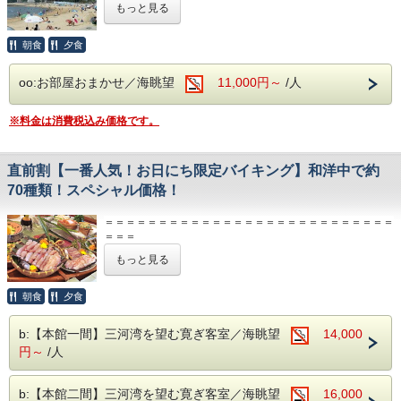
もっと見る
■□サマーバイキング□■
本プランは、特別プランにつき現金のみでのお支払となりま
【ご精算】
地元の幸をふんだんに使った大人気サマーバイキング開催♪
す。
ＨＰご予約特典の「5％OFF」は対象外とさせて頂きます。
ホタテの浜焼き、みたらし団子、さばきライブショー、ライ
ＨＰご予約特典の「5％OFF」は対象外とさせて頂きます。
朝食
夕食
ブキッチンも大人気！
＝＝＝＝＝＝＝＝＝＝＝＝＝＝＝＝＝＝＝＝＝＝＝＝＝＝＝
※日によりメニューは異なります。
＝＝＝
oo:お部屋おまかせ／海眺望
11,000円～
/人
【お食事】
■□■□
■□■□
■□■□
■□■□
■□■□
■□■□
≪ご夕食≫バイキング
水着のままビーチにレッツゴー♪
※料金は消費税込み価格です。
海岸用エレベーターでビーチまで徒歩５分♪
●バイキング営業時間●
館内、更衣室完備♪
18：00～19：30
お荷物チェックイン13：30～OK
直前割【一番人気！お日にち限定バイキング】和洋中で約
□■□
■□■□
■□■□
■□■□
■□■□
■□■□■
２部制の場合（１部 17：30～19：00 ２部 19：20～
70種類！スペシャル価格！
20：50）
夏の思い出づくりにぴったり♪
海水浴はもちろん、砂浜での散策や海辺の景色もお楽しみい
※その日の状況により時間が変更になる場合があります。
＝＝＝＝＝＝＝＝＝＝＝＝＝＝＝＝＝＝＝＝＝＝＝＝＝＝＝
ただけます。
※２部制の場合、１部、２部の選択は出来ません（ご到着順
＝＝＝
海でたっぷり遊んだ後は当館自慢の大浴場でのんびり。
【ご精算】
ご家族、グループ、カップルで夏を楽しもう！！
に選択）
もっと見る
本プランは、特別プランにつき現金のみでのお支払となりま
●バイキングご予約にあたってのご注意●
す。
【お食事】
ＨＰご予約特典の「5％OFF」は対象外とさせて頂きます。
朝食
夕食
バイキングは日毎の状況によりご提供出来ない場合がござい
＜夕食＞会席料理またはバイキング（内容は当日のご案内）
＝＝＝＝＝＝＝＝＝＝＝＝＝＝＝＝＝＝＝＝＝＝＝＝＝＝＝
今夜はどっち？選べないからこそ楽しい♪
ます。
＝＝＝
b:【本館一間】三河湾を望む寛ぎ客室／海眺望
14,000
毎朝獲れたて！近くにある西浦漁港から直送の新鮮な魚介、
その場合は事前にご連絡を差し上げ、ご予算を変更すること
地元の野菜をふんだんに使ったお料理をご堪能♪
円～
/人
◆◇◆お日にち限定企画◆◇◆
＜朝食＞和定食またはバイキング（内容は当日のご案内）
なく
※内容は日によって異なっております。ご了承下さいませ。
みなさまに感謝の意味を込めまして、
和食の会席料理を会場でご用意いたします。
b:【本館二間】三河湾を望む寛ぎ客室／海眺望
※チェックイン時にご案内させていただきます。
16,000
お日にち限定スペシャル価格バイキングプランをご用意♪