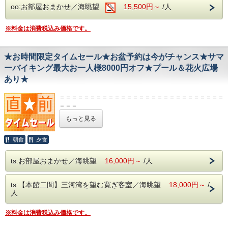
oo:お部屋おまかせ／海眺望
15,500円～
/人
■５部屋限定■
神出鬼没！見つけた方だけの特別プラン。
※料金は消費税込み価格です。
予定が合えば即予約♪
とてもお得にご予約いただけるチャンス。
★お時間限定タイムセール★お盆予約は今がチャンス★サマ
【2026東海園ですごす夏】館内イベント
●東海縁日●
ーバイキング最大お一人様8000円オフ★プール＆花火広場
輪投げ、ヨーヨーすくい、スーパーボールすくいなど、懐か
あり★
しい遊びが盛り沢山♪
●ウッドデッキ●
＝＝＝＝＝＝＝＝＝＝＝＝＝＝＝＝＝＝＝＝＝＝＝＝＝＝＝
かき氷、ドリンク類（カクテル類・ノンアルコールドリン
＝＝＝
ク）、軽食など（有料）
【キャンセルポリシー・精算】
開催日：7/18、7/19、7/25、8/1、8/8～8/15、8/22、8/29
もっと見る
・本プランは、特別プランにつき現金のみでのお支払となり
※予告なく変更になる場合がございます。
ます。
特別割引プランのため、キャンセル規定が他のプランと異な
宿泊者限定「天空プール」もオープン♪
朝食
夕食
ります。
水着のままビーチにレッツゴー♪
ご了承の上、ご予約頂きますようお願いいたします。
海岸用エレベーターでビーチまで徒歩５分♪
ts:お部屋おまかせ／海眺望
16,000円～
/人
・７日前から：宿泊料金の30％
館内、更衣室完備♪
・３日前から：宿泊料金の50％
・前日 ：宿泊料金の100％
【お食事】
ts:【本館二間】三河湾を望む寛ぎ客室／海眺望
18,000円～
/
・当日 ：宿泊料金の100％
≪夕食≫季節会席またはバイキング
人
・連絡なしの不泊/不着：宿泊料金の100％
≪朝食≫和定食またはバイキング
・ＨＰご予約特典の「5％OFF」は対象外とさせて頂きま
※内容は日によって異なります。
す。
※料金は消費税込み価格です。
※お客様にて選択は不可。
＝＝＝＝＝＝＝＝＝＝＝＝＝＝＝＝＝＝＝＝＝＝＝＝＝＝＝
※チェックイン時にご案内させていただきます。
＝＝＝