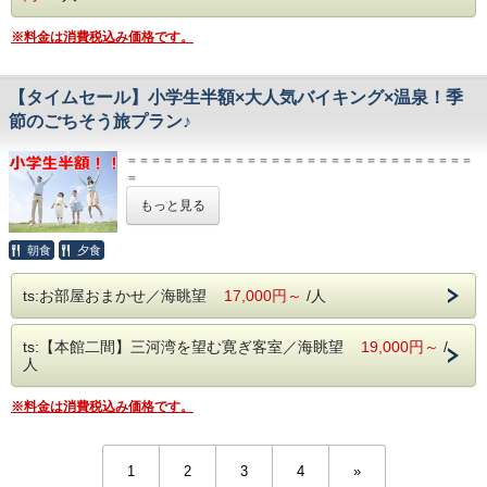
なく
＝＝＝＝＝＝
営業時間／当日（チェックイン～）15：00～17:00
和食の会席料理を会場でご用意いたします。
※料金は消費税込み価格です。
翌日9：00～10：00（チェックアウトまで）
ご家族4名様でお得な『ファミリーパック』
★大人2名＋お子様（小学生以下）2名様でのお申込プランです★
平日ご家族4名様【45,000円～】で泊まれてとってもオトク！
≪ご朝食≫和定食またはバイキング
【タイムセール】小学生半額×大人気バイキング×温泉！季
【海岸用エレベーター】
土曜日・休前日でも、【55,000円~】でご宿泊頂けます♪
※内容は日によって異なります。
節のごちそう旅プラン♪
ビーチは目の前！海岸用エレベーターを使って徒歩3分！
※お客様にて選択は不可。
【お食事】
パームビーチの海開きは7月1日～8月31日（予定）
≪夕食≫季節会席またはバイキング
＝＝＝＝＝＝＝＝＝＝＝＝＝＝＝＝＝＝＝＝＝＝＝＝＝＝＝＝＝
※チェックイン時にご案内させていただきます。
海の家もあり、夏を満喫できます♪
≪朝食≫和定食またはバイキング
＝
※お食事会場は、会場食となります。
※内容は日によって異なります。
【ご精算】
もっと見る
※お客様にて選択は不可。
本プランは、特別プランにつき現金のみでのお支払となります。
※チェックイン時にご案内させていただきます。
ＨＰご予約特典の「5％OFF」は対象外とさせて頂きます。
【大浴場/温泉】
※お食事会場は、会場食となります。
＝＝＝＝＝＝＝＝＝＝＝＝＝＝＝＝＝＝＝＝＝＝＝＝＝＝＝＝＝
朝食
夕食
※バイキング開催時は、バイキングのご案内となります。
＝
『ここでしか味わえない遮るものがない絶景風呂』
塀や囲いなど何も遮るものがないまさにオーシャンビュー
ts:お部屋おまかせ／海眺望
17,000円～
/人
【お部屋】
家族に嬉しい！小学生半額＆バイキング♪
オーシャンビューの本館１間和室のご料金です。
今だけの特別価格で、家族旅行をお得に満喫！
の景色です。
本館２間和室を希望の場合は、空室がある場合において
夕日、星空、朝日など時間帯によって変化する景色も
ts:【本館二間】三河湾を望む寛ぎ客室／海眺望
19,000円～
/
追加料金にてご変更可能です。（要予約）
旬の食材が並ぶサマーバイキングで大満足♪
人
海水浴やプールで夏の太陽を体いっぱいに感じ
お楽しみ下さいませ。
【大浴場/温泉】
お腹も心も満たされた後は、ゆったり温泉。
大理石風呂、檜風呂など、男女交代制にてご利用いただけます
内湯、露天風呂ともに充実！
※料金は消費税込み価格です。
広々としたお風呂で日頃の疲れもリフレッシュ♪
【貸切露天風呂】
【貸切露天風呂】
目の前には三河湾が広がるジャグジー露天風呂と内風呂があ
目の前には三河湾が広がるジャグジー露天風呂と内風呂があり
【2026東海園ですごす夏】館内イベント
1
2
3
4
»
洗い場も広々していて人気のお風呂です。
●東海縁日●
り