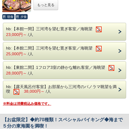
夏季のみ営業の8階にあるオーシャンビュープール！
翌日8：30～10：00（チェックアウトまで）
【キャンセルポリシー】
もっと見る
※ご宿泊者様無料
【お食事】
・本プランは、特別プランにつき現金のみでのお支払となり
営業期間／7月18日（土）～8月31日（月）※予定※
≪ご夕食≫
ます。
営業時間／当日（チェックイン～）15：00～17:00
三河湾の幸と
地元の野菜を使った人気のバイキング。
特別割引プランのため、キャンセル規定が他のプランと異な
朝食
夕食
翌日9：00～10：00（チェックアウトまで）
●バイキング営業時間●
ります。
18：00～19：30
ご了承の上、ご予約頂きますようお願いいたします。
hb:【本館一間】三河湾を望む寛ぎ客室／海眺望
宿泊者限定「天空プール」もオープン♪
2部制の場合（1部 17：30～19：00 2部 19：20～20：
・７日前から：宿泊料金の30％
水着のままビーチにレッツゴー♪
50）
23,000円～
/人
・３日前から：宿泊料金の50％
海岸用エレベーターでビーチまで徒歩５分♪
※その日の状況により時間が変更になる場合があります。
・前日 ：宿泊料金の100％
館内、更衣室完備♪
●バイキングご予約にあたってのご注意●
・当日 ：宿泊料金の100％
バイキングは日毎の状況によりご提供出来ない場合がござい
hb:【本館二間】三河湾を望む寛ぎ客室／海眺望
・連絡なしの不泊/不着：宿泊料金の100％
【お食事】
ます。
・ＨＰご予約特典の「5％OFF」は対象外とさせて頂きま
25,000円～
/人
＜夕食＞会席料理またはバイキング（内容は当日のご案内）
その場合は事前にご連絡を差し上げ、ご予算を変更すること
す。
なく
＝＝＝＝＝＝＝＝＝＝＝＝＝＝＝＝＝＝＝＝＝＝＝＝＝＝＝
今夜はどっち？選べないからこそ楽しい♪
和食の会席料理を会場でご用意いたします。
＝＝＝
hb:【東館二間】1フロア3室の静かな離れ客室／海眺望
毎朝獲れたて！近くにある西浦漁港から直送の新鮮な魚介、
28,000円～
/人
≪ご朝食≫
毎朝獲れたて！水揚げされたばかりの三河湾の幸と
地元の野菜をふんだんに使ったお料理をご堪能♪
『和定食』または『バイキング』となります。
地元の野菜をふんだんに使った人気のバイキングプランで
＜朝食＞和定食またはバイキング（内容は当日のご案内）
内容は日によって異なっておりますのでご了承下さいませ。
す！
hb:【露天風呂付客室】お部屋から三河湾のパノラマ眺望を満
お盆はスペシャルバージョンにて開催します！
※内容は日によって異なっております。ご了承下さいませ。
喫
38,000円～
/人
※ご夕食、ご朝食共にお食事会場でのご用意となります。
※チェックイン時にご案内させていただきます。
※画像はイメージです、内容は季節や仕入れによって異なり
【館内イベント】
ます。
『お盆限定！夏祭り縁日』※有料※
※料金は消費税込み価格です。
※ご夕食、ご朝食共にお食事会場でのご用意となります。
※ご朝食の選択はできませんので予めご了承ください。
（フロントにてチケット販売）
（チェックイン時にご案内させていただきます）
『東海園おすすめスポットを巡る謎解きラリー』
【大浴場/温泉】
正解した方には抽選で豪華賞品が当たります♪
【お盆限定】◆約70種類！スペシャルバイキング◆海まで
大理石風呂、檜風呂、露天大理石風呂、露天檜風呂、
【お部屋】
洋風ジャグジー露天風呂、サウナなど、
５分の東海園を満喫！
全室三河湾を一望できるオーシャンビューのお部屋です。
【プール＆シーサイドテラス】