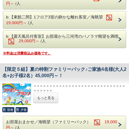
※ご夕食、ご朝食共にお食事会場でのご用意となります。
毎朝獲れたて！
円～
/人
漁港直送の三河の海の幸と、地元野菜をふんだんに使った人
≪ご朝食≫和定食またはバイキング
【お部屋】
気のバイキング♪
オーシャンビューの本館１間和室のご料金です。
※内容は日によって異なります。
お刺身舟盛やローストビーフ、各種オードブルやデザートに
b:【東館二間】1フロア3室の静かな離れ客室／海眺望
本館２間和室を希望の場合は、空室がある場合において
加え、
19,000円～
/人
※お客様にて選択は不可。
追加料金にてご変更可能です。（要予約）
揚げたての天ぷらなど日替わりの「あつあつライブキッチ
※チェックイン時にご案内させていただきます。
ン」も大好評！
【大浴場/温泉】
※日によりメニューは異なります。
b:【露天風呂付客室】お部屋から三河湾のパノラマ眺望を満喫
※お食事会場は、会場食となります。
大理石風呂、檜風呂など、男女交代制にてご利用いただけま
29,000円～
【お食事】
/人
す
≪ご夕食≫バイキング
【大浴場/温泉】
【貸切露天風呂】
※料金は消費税込み価格です。
●バイキング営業時間●
目の前には三河湾が広がるジャグジー露天風呂と内風呂があ
大理石風呂、檜風呂など、男女交代制にてご利用いただけます
18：00～19：30
り
洗い場も広々していて人気のお風呂です。
２部制の場合（１部 17：30～19：00 ２部 19：20～
【限定５組】夏の特割ファミリーパック♪ご家族4名様(大人2
事前予約制：50分 4,400円税込
【貸切露天風呂】
名+お子様2名）45,000円～！
20：50）
目の前には三河湾が広がるジャグジー露天風呂と内風呂があり
【プール＆シーサイドテラス】
※その日の状況により時間が変更になる場合があります。
夏季のみ営業の8階にあるオーシャンビュープール！
洗い場も広々していて人気のお風呂です。
＝＝＝＝＝＝＝＝＝＝＝＝＝＝＝＝＝＝＝＝＝＝＝＝＝＝＝＝＝
※２部制の場合、１部、２部の選択は出来ません（ご到着順
※ご宿泊者様無料
＝＝＝＝＝＝
事前予約制：50分 4000円税別
営業期間／7月18日（土）～8月31日（月）※予定※
【ご精算】
に選択）
もっと見る
営業時間／当日（チェックイン～）15：00～17:00
本プランは、特別プランにつき現金のみでのお支払となります。
●バイキングご予約にあたってのご注意●
翌日9：00～10：00（チェックアウトまで）
人数追加の場合、差額が発生いたしますので現地にて精算させて
【プール＆シーサイドテラス】
頂きます。
バイキングは日毎の状況によりご提供出来ない場合がござい
朝食
夕食
夏季のみ営業の8階にあるオーシャンビュープール！
ＨＰご予約特典の「5％OFF」は対象外とさせて頂きます。
ます。
連泊のお客様は、２泊目以降5％OFFさせて頂きます（現金での
※ご宿泊者様無料
お部屋おまかせ／海眺望（ファミリーパック）
19,000
お支払いのみ）
その場合は事前にご連絡を差し上げ、ご予算を変更すること
営業期間／7月18日（土）～8月31日（月）※予定※
円～
/人
＝＝＝＝＝＝＝＝＝＝＝＝＝＝＝＝＝＝＝＝＝＝＝＝＝＝＝＝＝