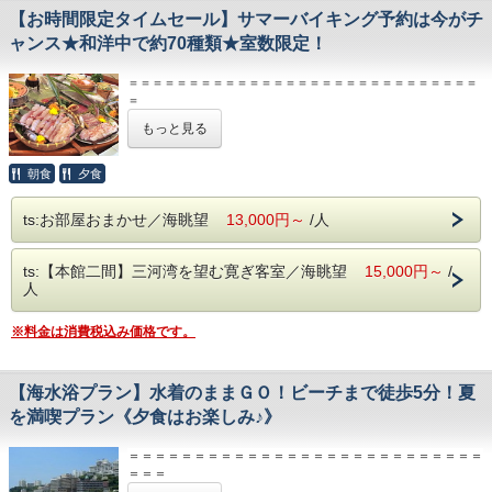
（チェックイン時にご案内させていただきます）
ます。
【お時間限定タイムセール】サマーバイキング予約は今がチ
※ご朝食の選択はできませんので予めご了承ください。
ャンス★和洋中で約70種類★室数限定！
【お部屋】
（チェックイン時にご案内させていただきます）
全室三河湾を一望できるオーシャンビューのお部屋です。
【お部屋】
＝＝＝＝＝＝＝＝＝＝＝＝＝＝＝＝＝＝＝＝＝＝＝＝＝＝＝＝＝
【大浴場/温泉】
全室三河湾を一望できるオーシャンビューのお部屋です。
＝
大理石風呂、檜風呂など、男女交代制にてご利用いただけま
【ご精算】
もっと見る
す
【大浴場/温泉】
・本プランは、特別プランにつき現金のみでのお支払い。
大理石風呂、檜風呂など、男女交代制にてご利用いただけま
・ＨＰご予約特典の「5％OFF」は対象外とさせて頂きます。
【貸切露天風呂】
す。
＝＝＝＝＝＝＝＝＝＝＝＝＝＝＝＝＝＝＝＝＝＝＝＝＝＝＝＝＝
朝食
夕食
目の前には三河湾が広がるジャグジー露天風呂と内風呂があ
＝
り
【貸切露天風呂】
今がチャンス！室数限定！タイムセール！
ts:お部屋おまかせ／海眺望
洗い場も広々していて人気のお風呂です。
13,000円～
/人
目の前には三河湾が広がるジャグジー露天風呂と内風呂があ
事前予約制：50分 4000円税別
り
【2026東海園ですごす夏】館内イベント
洗い場も広々していて人気のお風呂です。
●東海縁日●
ts:【本館二間】三河湾を望む寛ぎ客室／海眺望
15,000円～
/
事前予約制：50分 4,400円税込
輪投げ、ヨーヨーすくい、スーパーボールすくいなど、懐か
人
しい遊びが盛り沢山♪
【プール＆シーサイドテラス】
●ウッドデッキ●
夏季のみ営業の8階にあるオーシャンビュープール！
かき氷、ドリンク類（カクテル類・ノンアルコールドリン
※料金は消費税込み価格です。
※ご宿泊者様無料
ク）、軽食など（有料）
営業期間／7月18日（土）～8月31日（月）※予定※
開催日：7/18、7/19、7/25、8/1、8/8～8/15、8/22、8/29
営業時間／当日（チェックイン～）15：00～17:00
※予告なく変更になる場合がございます。
【海水浴プラン】水着のままＧＯ！ビーチまで徒歩5分！夏
翌日9：00～10：00（チェックアウトまで）
を満喫プラン《夕食はお楽しみ♪》
宿泊者限定「天空プール」もオープン♪
【海岸用エレベーター】
水着のままビーチにレッツゴー♪
ビーチは目の前！海岸用エレベーターを使って徒歩５分！
海岸用エレベーターでビーチまで徒歩５分♪
＝＝＝＝＝＝＝＝＝＝＝＝＝＝＝＝＝＝＝＝＝＝＝＝＝＝＝
パームビーチの海開きは7月1日～8月31日（予定）
館内、更衣室完備♪
＝＝＝
海の家もあり、夏を満喫できます♪
【ご精算】