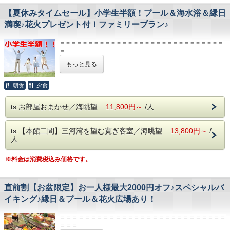
※お食事会場は、会場食となります。
【夏休みタイムセール】小学生半額！プール＆海水浴＆縁日
※バイキング開催時は、バイキングのご案内となります。
★見つけたら超ラッキー★
満喫♪花火プレゼント付！ファミリープラン♪
お時間限定、室数限定、今がチャンス！
【大浴場/温泉】
大理石風呂、檜風呂など、男女交代制にてご利用いただけま
＝＝＝＝＝＝＝＝＝＝＝＝＝＝＝＝＝＝＝＝＝＝＝＝＝＝＝＝＝
【2026東海園ですごす夏】館内イベント
す 。
＝
●東海縁日●
【ご精算】
輪投げ、ヨーヨーすくい、スーパーボールすくいなど、懐か
【貸切露天風呂】
もっと見る
本プランは、特別プランにつき現金のみでのお支払となります。
しい遊びが盛り沢山♪
目の前には三河湾が広がるジャグジー露天風呂と内風呂があ
ＨＰご予約特典の「5％OFF」は対象外とさせて頂きます。
●ウッドデッキ●
り
＝＝＝＝＝＝＝＝＝＝＝＝＝＝＝＝＝＝＝＝＝＝＝＝＝＝＝＝＝
かき氷、ドリンク類（カクテル類・ノンアルコールドリン
朝食
夕食
洗い場も広々していて人気のお風呂です。
＝
ク）、軽食など（有料）
事前予約制：50分 4,000円税別
開催日：7/18、7/19、、7/25、8/1、8/8&#12316;8/15、
ts:お部屋おまかせ／海眺望
11,800円～
/人
家族に嬉しい！小学生半額＆特典付！
8/22、8/29
今だけの特別価格で、家族旅行をお得に満喫！
※予告なく変更になる場合がございます
１室１セット花火付（お子様が含まれる方）
ts:【本館二間】三河湾を望む寛ぎ客室／海眺望
13,800円～
/
毎朝獲れたて！水揚げされたばかりの三河湾の幸と
人
【2026東海園ですごす夏】館内イベント
地元の野菜をふんだんに使った人気のバイキング！
●東海縁日●
お盆はスペシャルバージョンにて開催！
輪投げ、ヨーヨーすくい、スーパーボールすくいなど、懐か
人気のローストビーフ、鰻ひつまぶし、ライブキッチンで
※料金は消費税込み価格です。
しい遊びが盛り沢山♪
は、あつあつ揚げたて天ぷら等、約70種の夏バージョンス
●ウッドデッキ●
ペシャルバイキングをお楽しみください
かき氷、ドリンク類（カクテル類・ノンアルコールドリン
直前割【お盆限定】お一人様最大2000円オフ♪スペシャルバ
ク）、軽食など（有料）
【プール＆シーサイドテラス】
イキング♪縁日＆プール＆花火広場あり！
開催日：7/18、7/19、7/25、8/1、8/8～8/15、8/22、8/29
夏季のみ営業の8階にあるオーシャンビュープール！
※予告なく変更になる場合がございます。
※ご宿泊者様無料
営業期間／7月18日（土）～8月31日（月）
＝＝＝＝＝＝＝＝＝＝＝＝＝＝＝＝＝＝＝＝＝＝＝＝＝＝＝
【プール＆シーサイドテラス】
営業時間／当日（チェックイン～）15：00～17:00
＝＝＝