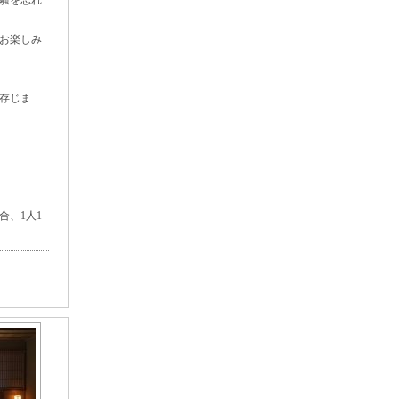
騒を忘れ
お楽しみ
存じま
合、1人1