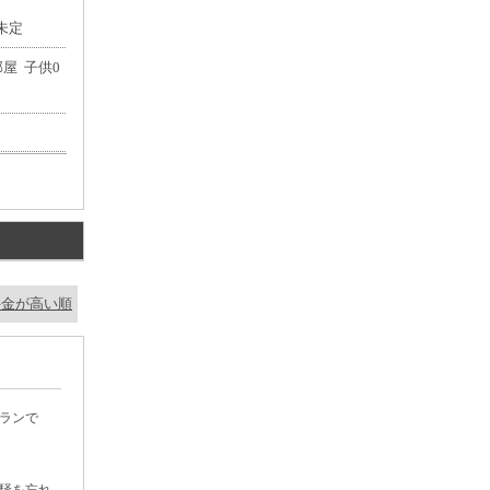
未定
部屋
子供
0
料金が高い順
ランで