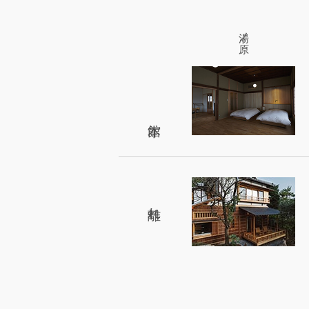
湯ノ原
離れ