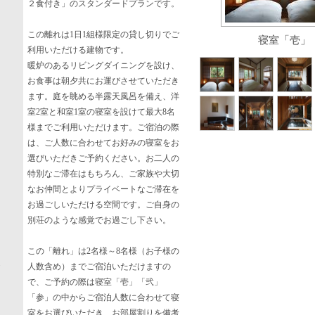
２食付き」のスタンダードプランです。
この離れは1日1組様限定の貸し切りでご
寝室「壱」
利用いただける建物です。
暖炉のあるリビングダイニングを設け、
お食事は朝夕共にお運びさせていただき
ます。庭を眺める半露天風呂を備え、洋
室2室と和室1室の寝室を設けて最大8名
様までご利用いただけます。ご宿泊の際
は、ご人数に合わせてお好みの寝室をお
選びいただきご予約ください。お二人の
特別なご滞在はもちろん、ご家族や大切
なお仲間とよりプライベートなご滞在を
お過ごしいただける空間です。ご自身の
別荘のような感覚でお過ごし下さい。
この「離れ」は2名様～8名様（お子様の
人数含め）までご宿泊いただけますの
で、ご予約の際は寝室「壱」「弐」
「参」の中からご宿泊人数に合わせて寝
室をお選びいただき、お部屋割りを備考