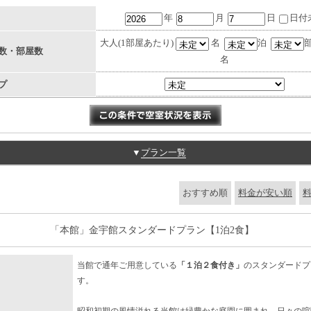
年
月
日
日付
大人(1部屋あたり)
名
泊
数・部屋数
名
プ
▼
プラン一覧
おすすめ順
料金が安い順
「本館」金宇館スタンダードプラン【1泊2食】
当館で通年ご用意している
「１泊２食付き」
のスタンダードプ
す。