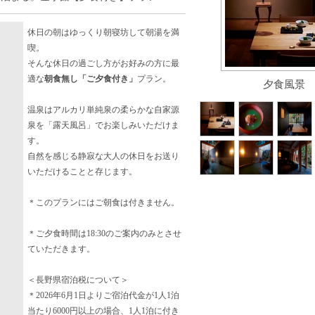
休日の朝はゆっくり朝寝坊して朝湯を満
喫。
そんな休日の過ごし方がお好みの方に最
適な
朝食無し「ご夕食付き」
プラン。
夕食風景
温泉はアルカリ単純泉の柔らかな自家源
泉を「露天風呂」でお楽しみいただけま
す。
自然を感じる静寂な大人の休日をお送り
いただけることと存じます。
＊このプランにはご朝食は付きません。
＊ご夕食時間は18:30のご案内のみとさせ
ていただきます。
＜長野県宿泊税について＞
＊2026年6月1日よりご宿泊代金が1人1泊
当たり6000円以上の場合、1人1泊に付き