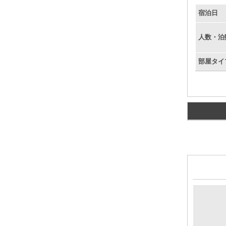
宿泊日
人数・泊
部屋タイ