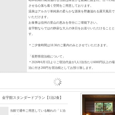
昭和初期の風情溢れる当館は緑豊かな庭園に囲まれ、日々の喧
させる心落ち着く空間をご用意しております。
温泉はアルカリ単純泉の柔らかな源泉を野趣溢れる露天風呂で
いただけます。
お食事は信州の里山の恵みを存分にご堪能下さい。
金宇館ならではの静寂な大人の休日をお送りいただけることと
す。
＊ご夕食時間は18:30のご案内のみとさせていただきます。
「長野県宿泊税について」
＊2026年6月1日よりご宿泊代金が1人1泊当たり6000円以上の場
泊に付き200円を宿泊税としてお預り致します。
」金宇館スタンダードプラン【1泊2食】
当館で通年ご用意している離れの「１泊