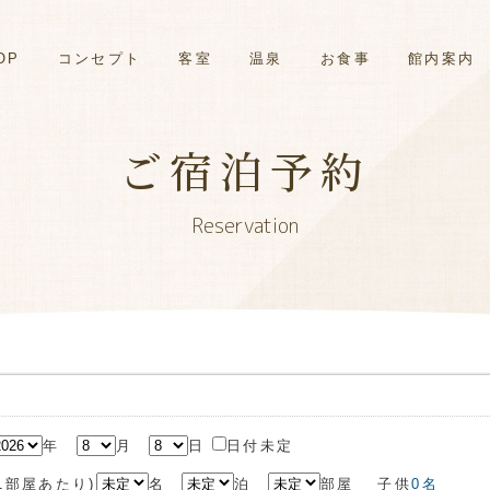
OP
コンセプト
客室
温泉
お食事
館内案内
ご宿泊予約
Reservation
年
月
日
日付未定
(1部屋あたり)
名
泊
部屋
子供
0
名