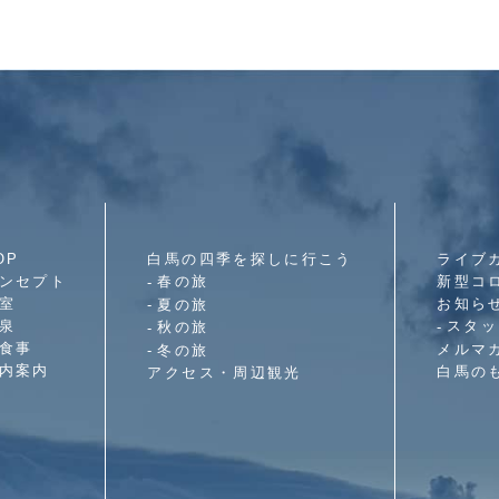
OP
白馬の四季を探しに行こう
ライブ
ンセプト
春の旅
新型コ
室
お知ら
夏の旅
泉
スタッ
秋の旅
食事
メルマ
冬の旅
内案内
白馬の
アクセス・周辺観光