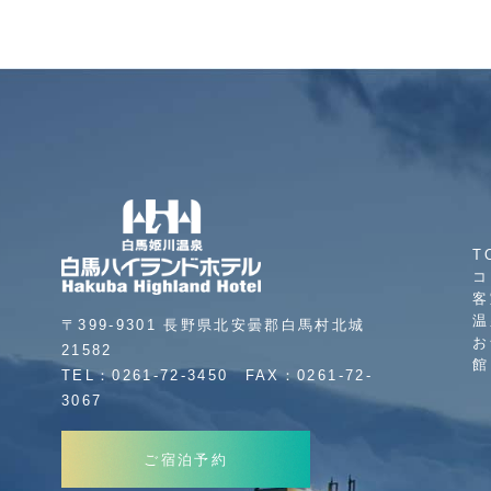
T
コ
客
温
〒399-9301 長野県北安曇郡白馬村北城
お
21582
館
TEL：0261-72-3450
FAX：0261-72-
3067
ご宿泊予約