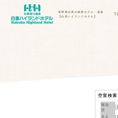
長野県白馬の絶景ホテル・温泉
T
【白馬ハイランドホテル】
空室検索
宿泊
日
大人