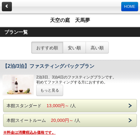
HOME
天空の庭 天馬夢
プラン一覧
おすすめ順
安い順
高い順
【2泊/3泊】ファスティングパックプラン
2泊3日、3泊4日のファスティングプランです。
初めてファスティングする方におすすめ。
もっと見る
~安全にファスティングを行っていただくために~
※ファスティング中のお薬の服用は控えていただいておりま
す。
本館スタンダード
13,000円～
/人
※20歳未満の方は危険を伴うため、当施設ではファスティ
ングを行えません。
本館スイートルーム
20,000円～
/人
※料金は消費税込み価格です。