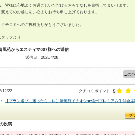
も、皆様に心地よくお過ごしいただけるおもてなしを目指してまいります。
を変えてのお越しを、心よりお待ち申し上げております。
、クチコミへのご投稿ありがとうございました。
スタッフより
清風苑からエスティマ007様への返信
返信日：2025/4/28
このペ
5
12/22
クチコミポイント
ン：
【プラン選びに迷ったらコレ】清風苑イチオシ★信州プレミアム牛付会席
らの投稿