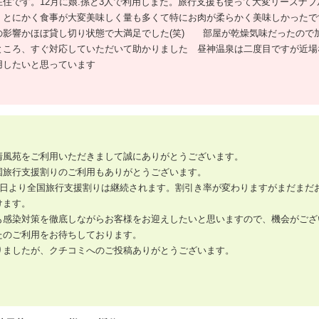
在住です。12月に娘.孫と3人で利用しまた。旅行支援も使って大変リーズナブ
、とにかく食事が大変美味しく量も多くて特にお肉が柔らかく美味しかったで
の影響かほぼ貸し切り状態で大満足でした(笑) 部屋が乾燥気味だったので
ところ、すぐ対応していただいて助かりました 昼神温泉は二度目ですが近場
用したいと思っています
清風苑をご利用いただきまして誠にありがとうございます。
国旅行支援割りのご利用もありがとうございます。
10日より全国旅行支援割りは継続されます。割引き率が変わりますがまだまだ
けます。
も感染対策を徹底しながらお客様をお迎えしたいと思いますので、機会がござ
たのご利用をお待ちしております。
りましたが、クチコミへのご投稿ありがとうございます。