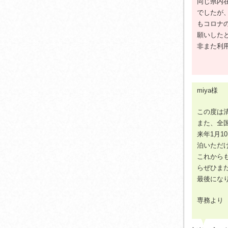
同じ県内
でしたが
もコロナ
願いした
非また利
miya様
この度は
また、全
来年1月
泊いただ
これから
らぜひま
最後にな
専務より