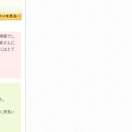
堪能でし
皆さんに
にはとて
た。
く拝見い