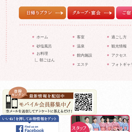
日帰りプラン
グループ・宴会
ご宿泊プ
ホーム
客室
過ごし方
砂塩風呂
温泉
観光情報
お料理
館内施設
アクセス
朝ごはん
エステ
フォトギャ