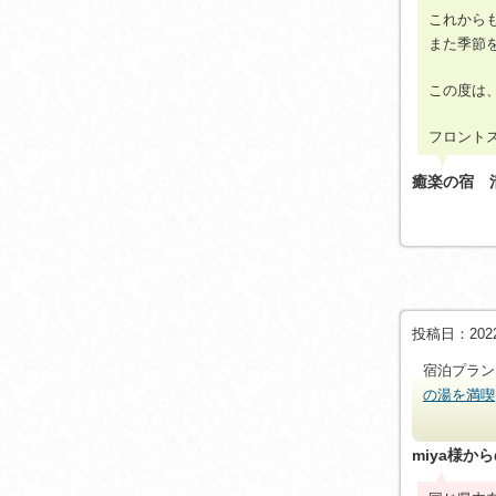
これから
また季節
この度は
フロント
癒楽の宿 
投稿日：2022/
宿泊プラ
の湯を満喫
miya様か