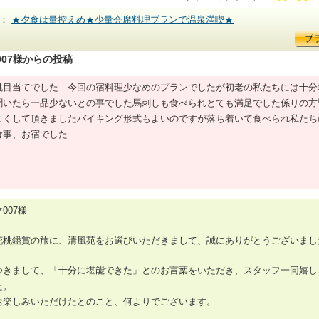
ン：
★夕食は量控えめ★少量会席料理プランで温泉満喫★
007様からの投稿
桃目当てでした 今回の宿料理少なめのプランでしたが初老の私たちには十分
聞いたら一品少ないとの事でした馬刺しも食べられとても満足でした係りの方
よくして頂きましたバイキング形式もよいのですが落ち着いて食べられ私たち
食事、お宿でした
007様
花桃鑑賞の旅に、清風苑をお選びいただきまして、誠にありがとうございまし
つきまして、「十分に堪能できた」とのお言葉をいただき、スタッフ一同嬉し
た。
お楽しみいただけたとのこと、何よりでございます。