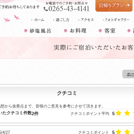
日帰りプラン
砂塩風呂
お料理
客室
温
ホ
クチコミ
感想から改善点まで、皆様のご意見を参考にさせて頂きます。
いたクチコミ件数
2件
5
クチコミポイント平均
5
4/27
クチコミポイント