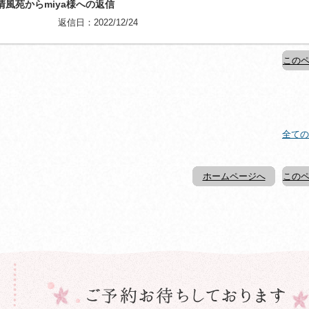
清風苑からmiya様への返信
返信日：2022/12/24
このペ
全ての
ホームページへ
このペ