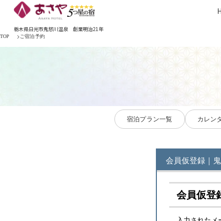
栃木県日光市鬼怒川温泉 創業明治21年
TOP
ご宿泊予約
宿泊プラン一覧
カレン
会員仮登録｜鬼
会員仮登
入力されたメ