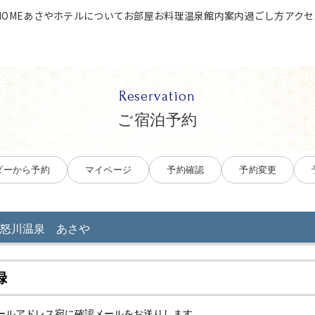
HOME
あさやホテルについて
お部屋
お料理
温泉
館内案内
過ごし方
アクセ
Reservation
ご宿泊予約
ダーから予約
マイページ
予約確認
予約変更
怒川温泉 あさや
録
ールアドレス宛に確認メールをお送りします。