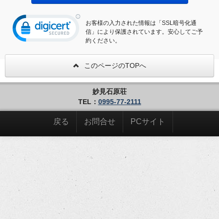
お客様の入力された情報は「SSL暗号化通
信」により保護されています。安心してご予
約ください。
このページのTOPへ
妙見石原荘
TEL：
0995-77-2111
戻る
お問合せ
PCサイト