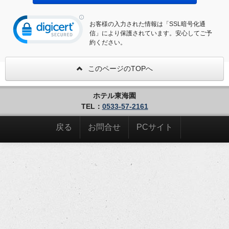
お客様の入力された情報は「SSL暗号化通
信」により保護されています。安心してご予
約ください。
このページのTOPへ
ホテル東海園
TEL：
0533-57-2161
戻る
お問合せ
PCサイト