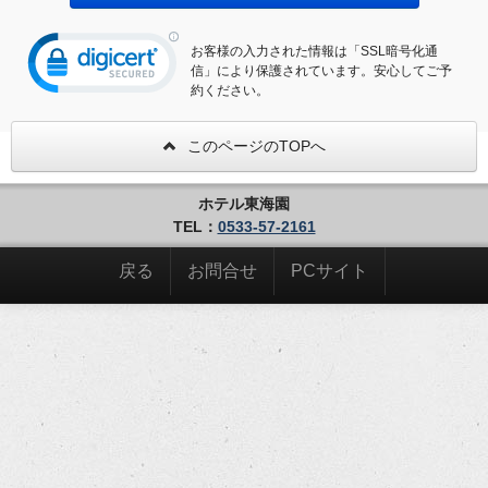
お客様の入力された情報は「SSL暗号化通
信」により保護されています。安心してご予
約ください。
このページのTOPへ
ホテル東海園
TEL：
0533-57-2161
戻る
お問合せ
PCサイト