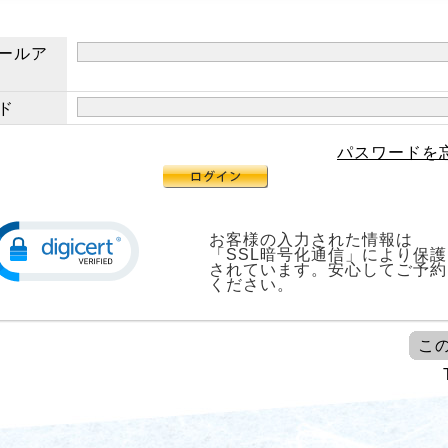
ールア
ド
パスワードを
お客様の入力された情報は
「SSL暗号化通信」により保護
されています。安心してご予約
ください。
こ