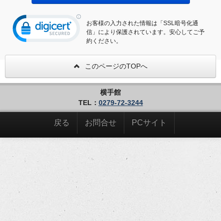
お客様の入力された情報は「SSL暗号化通
信」により保護されています。安心してご予
約ください。
このページのTOPへ
横手館
TEL：
0279-72-3244
戻る
お問合せ
PCサイト