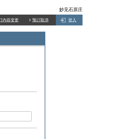
妙见石原庄
订内容变更
预订取消
登入
)