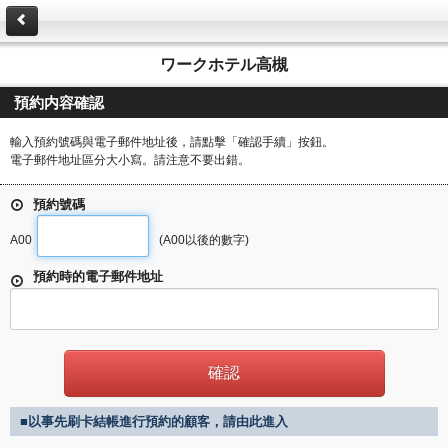
ワークホテル高槻
預約内容確認
輸入預約號碼與電子郵件地址後，請點擊「確認手續」按鈕。
電子郵件地址區分大小寫。請注意不要出錯。
預約號碼
A00
(A00以後的數字)
預約時的電子郵件地址
■以事先刷卡結帳進行預約的顧客，請由此進入