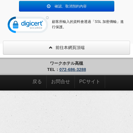
確認、取消預約內容
顧客所輸入的資料會透過「SSL 加密傳輸」進
行保護。
前往本網頁頂端
ワークホテル高槻
TEL：
072-686-3288
戻る
お問合せ
PCサイト