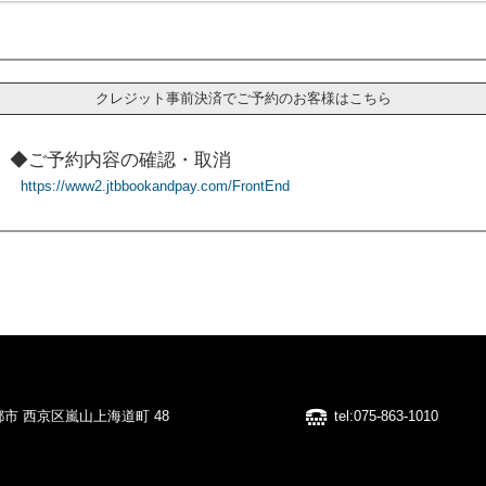
クレジット事前決済でご予約のお客様はこちら
◆ご予約内容の確認・取消
https://www2.jtbbookandpay.com/FrontEnd
 京都市 西京区嵐山上海道町 48
tel:075-863-1010