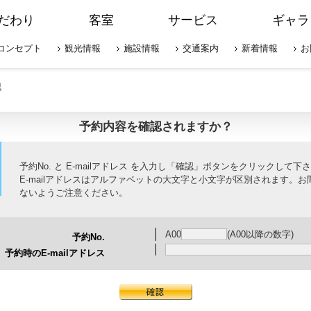
だわり
客室
サービス
ギャラ
コンセプト
観光情報
施設情報
交通案内
新着情報
お
認
予約内容を確認されますか？
予約No. と E-mailアドレス を入力し「確認」ボタンをクリックして下
E-mailアドレスはアルファベットの大文字と小文字が区別されます。お
ないようご注意ください。
A00
(A00以降の数字)
予約No.
予約時のE-mailアドレス