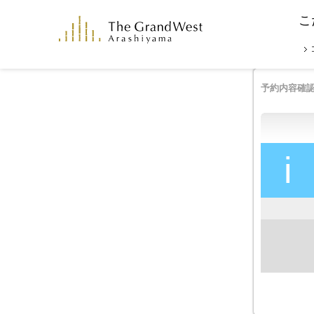
こ
予約内容確
i