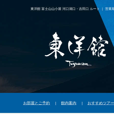
東洋館 富士山山小屋 河口湖口・吉田口 ルート
｜ 営業
お部屋とご予約
館内案内
おすすめツア