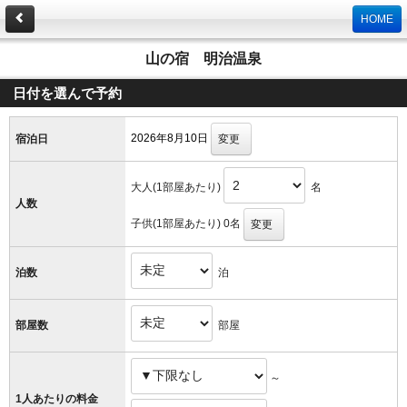
HOME
山の宿 明治温泉
日付を選んで予約
2026
年
8
月
10
日
宿泊日
変更
大人(1部屋あたり)
名
人数
子供(1部屋あたり)
0
名
変更
泊
泊数
部屋
部屋数
～
1人あたりの料金