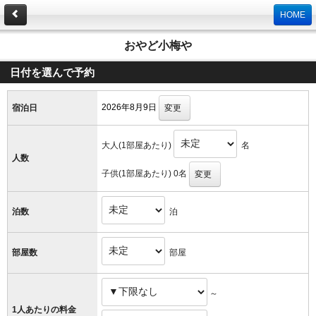
HOME
おやど小梅や
日付を選んで予約
2026
年
8
月
9
日
宿泊日
変更
大人(1部屋あたり)
名
人数
子供(1部屋あたり)
0
名
変更
泊
泊数
部屋
部屋数
～
1人あたりの料金