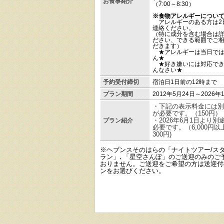
お食事紹介
（7:00～8:30）
※食物アレルギーについ
アレルギーのある方は2
連絡ください。
（特に成分を含む場合は
ださい、できる範囲でご
だきます）
★アレルギーは当日では
ん★
★好き嫌いには対応でき
んなさい★
予約受付締切
宿泊日1日前の12時まで
プラン期間
2012年5月24日～2026年
・下記の表示料金には別
が必要です。
（150円）
・2026年6月1日より別
プラン紹介
必要です。（6,000円
300円)
※ヘブンスそのはらの「ナイトツアー/ス
ラン」､「星空さんぽ」のご送迎のみのご
おりません。ご送迎をご希望の方は送迎付
ンをお選びください。