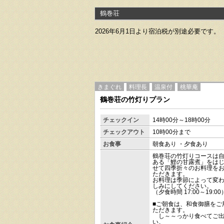
鶴巻荘
2026年6月1日より宿泊税が別途必要です。（6
きまぐれ
料理長
温泉付
桃華庵
鶴巻荘の竹灯りプラン
チェックイン
14時00分～18時00分
チェックアウト
10時00分まで
お食事
朝食あり ・夕食あり
鶴巻荘の竹灯りコースは
ある「鯉の甘露煮」をは
せて四季折々のお料理を
ただきます。
お料理は季節によって変
しみにしてください。
（夕食時間 17:00～19:00
■ご朝食は、和食御膳をご
ただきます。
し～～っかり食べてご出
い。