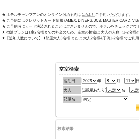
★ ホテルチャンプアンのオンライン宿泊予約は
1泊より
ご予約いただけます。
★ ご予約にはクレジットカー ド情報 (AMEX, DINERS, JCB, MASTER CAR
★ ご予約時にカード決済されることはございませんので、ホテルをチェックアウ
★ 宿泊プランは1室2名様までの料金のため、空室の検索は
大人の人数（1-2名様
★【追加人数について】 1部屋大人3名様 または 大人2名様&子供1-2名様 で
空室検索
宿泊日
年
月
大人
(1部屋あたり)
名
部屋名
検索結果