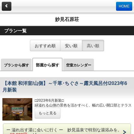
HOME
妙見石原荘
プラン一覧
おすすめ順
安い順
高い順
部屋から探す
プランから探す
空室カレンダー
【本館 和洋室/山側】～千草･ちぐさ～露天風呂付/2023年6
月新装
□2023年6月新装□
緑溢れる山側の景色を活かすべく、幅の広い開口部とテラス
が配され、和室･ベッドルーム･ソファーコーナーは障子を開
もっと見る
け放つことで、広々とした一体的な空間となります。
広い露天風呂スペースからは山側眺めがパノラマミックに拡
がります。
ー 溢れ出す湯に会いに行く ー 妙見温泉で特別な湯浴みを。
広さ：93㎡（ﾃﾗｽ27㎡を含む） 和室8帖+ﾍﾞｯﾄﾞﾙｰﾑ