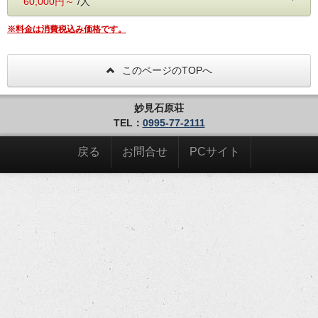
60,000円～
/人
・こちらのお部屋は山側（道路側）のお部屋となります。
※料金は消費税込み価格です。
・本館横にある源泉から温泉をひき、露天風呂は源泉掛け流
し。
・シャワールームにはスチームサウナも設置。
・寝室の壁面は日本を代表する左官職人「久住有生さん」が
このページのTOPへ
各部屋異なるデザインで施工。
・基本定員は2名ですが、最大3名までは可能です。
・こちらのお部屋はお部屋食はできません。
妙見石原荘
TEL：
0995-77-2111
戻る
お問合せ
PCサイト