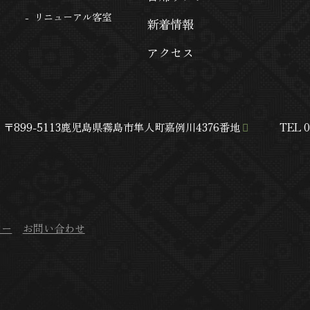
リニューアル客室
新着情報
アクセス
荘
〒899-5113
鹿児島県霧島市隼人町嘉例川4376番地
TEL 0
シー
お問い合わせ