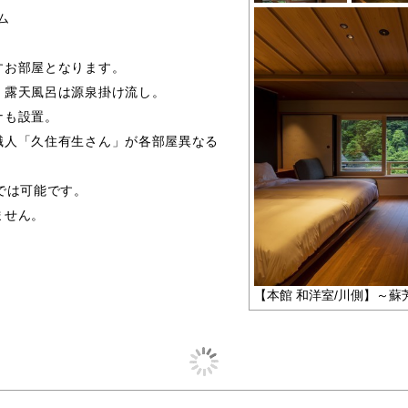
ム
すお部屋となります。
、露天風呂は源泉掛け流し。
ナも設置。
職人「久住有生さん」が各部屋異なる
では可能です。
ません。
【本館 和洋室/川側】～蘇芳