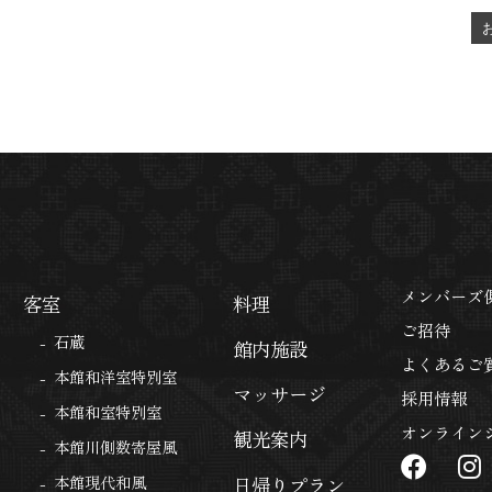
メンバーズ
客室
料理
ご招待
石蔵
館内施設
よくあるご
本館和洋室特別室
マッサージ
採用情報
本館和室特別室
オンライン
観光案内
本館川側数寄屋風
日帰りプラン
本館現代和風