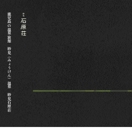
鹿児島の温泉旅館 妙見（みょうけん）温泉 妙見石原荘