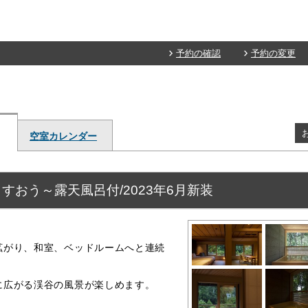
予約の確認
予約の変更
空室カレンダー
すおう～露天風呂付/2023年6月新装
拡がり、和室、ベッドルームへと連続
に広がる渓谷の風景が楽しめます。