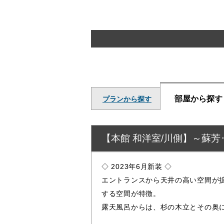
部屋から探す
プランから探す
【本館 和洋室/川側】～蘇芳･
◇ 2023年6月新装 ◇
エントランスから天井の高い空間が
する空間が特徴。
露天風呂からは、杉の木立とその奥