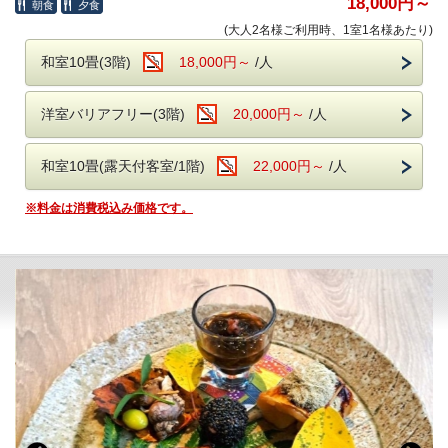
りいただきます。
18,000円～
朝食
夕食
・現地にて入湯税をいただきます。(12歳未満は無料)
一人旅で贅沢に、ご家族と囲んでワイワイ・・・
(大人2名様ご利用時、1室1名様あたり)
食と湯で、体の内側からも外からも、「鹿児島」をご堪能ください！
和室10畳(3階)
18,000円～
/人
◆お食事◆
≪ 夕食 ≫
洋室バリアフリー(3階)
20,000円～
/人
ねむのき夕膳＋鹿児島黒豚をしゃぶしゃぶで。
その季節ごとの旬な食材をふんだんに使用してお届けします。
和室10畳(露天付客室/1階)
22,000円～
/人
≪ 朝食 ≫
季節のお野菜をふんだんに使った品々と
※料金は消費税込み価格です。
ご飯・お味噌汁・自家製豆腐を優しい味わいでご提供いたします。
★朝・夕いずれも季節ごとにメニューが変わるため、四季ごとの味が楽
しめます★
＊朝・夕ともにレストラン「ネムノキ茶屋」にてお召し上がり下さい。
＊朝食時間／8：00～9：00(ラストオーダー8：30)
＊夕食時間／18：00～19：00(ラストオーダー18：30)
※早朝出発の方はチェックイン時にご連絡ください。
≪ ネムノキ茶屋 ≫
白を基調とした優しい色遣いのレストランです。
入り口には鹿児島伝統工芸品の錫を、壁には薩摩切子をあしらいまし