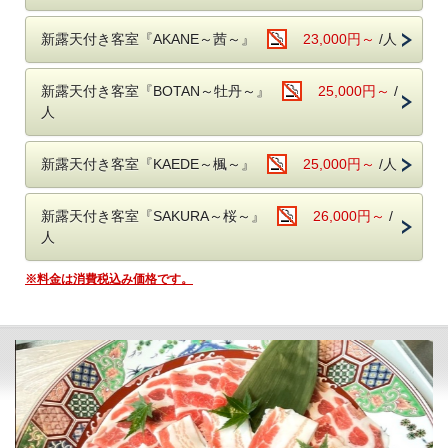
※早朝出発の方はチェックイン時にご連絡ください。
新露天付き客室『AKANE～茜～』
23,000円～
/人
≪ ネムノキ茶屋 ≫
白を基調とした優しい色遣いのレストランです。
入り口には鹿児島伝統工芸品の錫を、壁には薩摩切子をあしらいまし
新露天付き客室『BOTAN～牡丹～』
25,000円～
/
た。
人
施設内にはキッズスペースもあり、親子連れの方でも落ち着いた食事を
お楽しみいただけます。
新露天付き客室『KAEDE～楓～』
25,000円～
/人
光が差し込む空間で1日を元気に始めてください！
新露天付き客室『SAKURA～桜～』
26,000円～
/
◆お部屋◆
人
ゆったりお寛ぎいただけるお部屋をご用意。
川沿いに作られた当館は全室リバービュー。客室からは天降川を見下ろ
せます。
※料金は消費税込み価格です。
川のせせらぎを聞きながら、喧騒から離れた時間をお過ごし下さい。
全客室に洗浄機付トイレ有。
◆お風呂◆
≪ 温泉について ≫
当館の温泉はすべて源泉かけ流し。
さらに最新の熱交換システムを導入することで、時間をかけることなく