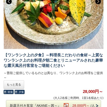
た。
施設内にはキッズスペースもあり、親子連れの方でも落ち着いた食事を
お楽しみいただけます。
光が差し込む空間で1日を元気に始めてください！
◆お風呂◆
≪ 温泉について ≫
当館の温泉はすべて源泉かけ流し。
さらに最新の熱交換システムを導入することで、時間をかけることなく
最適温度の新鮮な源泉を供給しております。
【ワンランク上の夕食】～料理長こだわりの食材～上質な
湯治として立ち寄られる方も多く、風呂上りは肌がすべすべになると評
ワンランク上のお料理夕朝二食とリニューアルされた豪華
判。
な露天風呂付客室をご堪能ください
加水・循環いっさいナシ！純度100％の温泉は
～普段ご提供しているものとは異なり、ワンランク上のお料理をご提供
温泉好きのお客様にご好評いただいております！
～
▽大浴場 入浴時間
もっと見る
当館の料理長が厳選した食材を使い、こだわった特別献立。
・【岩風呂】5時～13時(男湯)、13時～24時(女湯)、0時～5時(close)
28,000円～
朝食
夕食
季節により、伊勢海老やアワビ、さざえなど高級食材も加え、九州の味
・【黄金湯】5時～13時(女湯)、13時～24時(男湯)、0時～5時(close)
(大人2名様ご利用時、1室1名様あたり)
をご堪能いただけるコース料理です。
新露天付き客室『AKANE～茜～』
28,000円～
/人
◆お部屋◆