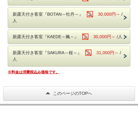
※こちらのプランはリニューアルされた4部屋(SAKURA桜・AKANE
川沿いに作られた当館は全室リバービュー。客室からは天降川を見下ろ
茜・BOTAN牡丹・KAEDE楓)限定になります。
せます。
新露天付き客室『BOTAN～牡丹～』
30,000円～
/
全客室に洗浄機付トイレ有。
お食事の前後には、大浴場に加え、豪華な客室内にある露天風呂でごゆ
人
っくりお寛ぎください。
◆ご案内◆
・現地にて入湯税をいただきます。(12歳未満は無料)
新露天付き客室『KAEDE～楓～』
30,000円～
/人
◆お食事◆
≪ 夕食 ≫
高級食材も織り交ぜた特別献立。ワンランク上のメニューになります。
新露天付き客室『SAKURA～桜～』
31,000円～
/
人
≪ 朝食 ≫
季節のお野菜をふんだんに使った品々と
※料金は消費税込み価格です。
ご飯・お味噌汁・自家製豆腐を優しい味わいでご提供いたします。
★季節ごとにメニューが変わるため、四季ごとの味が楽しめます
＊朝・夕ともにレストラン「ネムノキ茶屋」にてお召し上がり下さい。
このページのTOPへ
＊朝食時間／8：00～9：00(ラストオーダー8：30)
＊夕食時間／18：00～19：00(ラストオーダー18：30)
※早朝出発の方はチェックイン時にご連絡ください。
妙見温泉ねむ
TEL：
0995-77-2201
≪ ネムノキ茶屋 ≫
白を基調とした優しい色遣いのレストランです。
戻る
お問合せ
PCサイト
入り口には鹿児島伝統工芸品の錫を、壁には薩摩切子をあしらいまし
た。