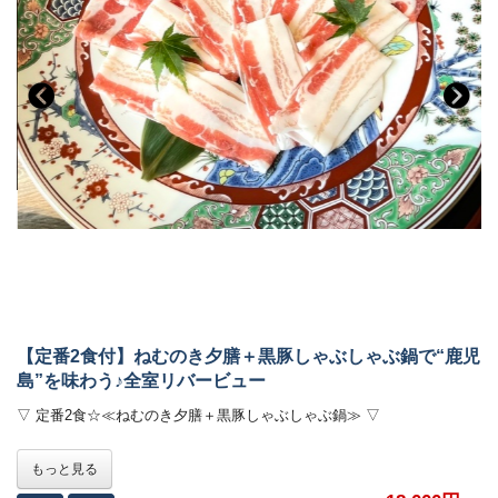
最適温度の新鮮な源泉を供給しております。
湯治として立ち寄られる方も多く、風呂上りは肌がすべすべになると評
判。
加水・循環いっさいナシ！純度100％の温泉は
温泉好きのお客様にご好評いただいております！
▽大浴場 入浴時間
・【岩風呂】5時～13時(男湯)、13時～24時(女湯)、0時～5時(close)
・【黄金湯】5時～13時(女湯)、13時～24時(男湯)、0時～5時(close)
◆館内情報◆
完全プライベートエステサロン『琥珀』。
アロママッサージなどでリラックス♪日程によりヨガサロンも開催して
おります。
【定番2食付】ねむのき夕膳＋黒豚しゃぶしゃぶ鍋で“鹿児
島”を味わう♪全室リバービュー
◆周辺情報◆
・塩浸温泉龍馬公園・・・
▽ 定番2食☆≪ねむのき夕膳＋黒豚しゃぶしゃぶ鍋≫ ▽
坂本竜馬と妻お龍がハネムーンで訪れた場所。入浴施設や資料館も。車
で8分。
お客様にご好評いただいている「ねむのき夕膳」とご一緒に
もっと見る
鹿児島で飼育された黒豚のしゃぶしゃぶを美味しいだし汁でお召し上が
◆ご案内◆