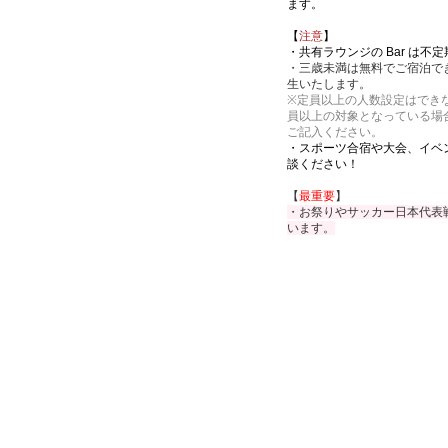
ます。
【
注意
】
・共有ラウンジの Bar は不
・三歳未満は無料でご宿泊で
生いたします。
※定員以上の人数設定はでき
員以上の対象となっている場
ご記入ください。
・スポーツ合宿や大会、イベ
談ください！
【
最重要
】
・お祭りやサッカー日本代表
います。