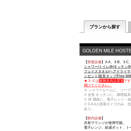
プランから探す
GOLDEN MILE H
【
部屋設備
】3-A、3-B、3-C
シャワー/トイレ/IHキッチン/
フェイスタオル/ヘアドライヤー
ンセント/延長タップ/Free Wif
★３-Ｃは
避難器具設置室
です
開けてください。
※ シャワールームに、ソープ
※ 全室 キッチンに、調理器
※ 3F 通路に、電子レンジ・
※ 3-A 4人部屋タイプのみ、
あり。
【
館内設備
】
共有ラウンジが使用可能。
電子レンジ、給湯ポット、トー