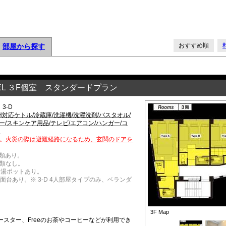
おすすめ順
部屋から探す
OSTEL ３F個室 スタンダードプラン
、3-D
IH対応ケトル/冷蔵庫/洗濯機/洗濯洗剤/バスタオル/
/スキンケア用品/テレビ/エアコン/ハンガー/コ
i
。
火災の際は避難経路になるため、玄関のドアを
類あり。
具類なし。
給湯ポットあり。
洗面台あり。※ 3-D 4人部屋タイプのみ、ベランダ
3F Map
スター、Freeのお茶やコーヒーなどが利用でき