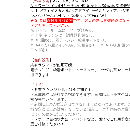
【
部屋設備
】3-A、3-B、3-C、3-D
シャワー/トイレ/IHキッチン/IH対応ケトル/冷蔵庫/洗濯機/
タオル/フェイスタオル/ヘアドライヤー/スキンケア用品/テ
ン/ハンガー/コンセント/延長タップ/Free Wifi
★３-Ｃは
避難器具設置室
です。
火災の際は避難経路になる
ドアを開けてください。
※ シャワールームに、ソープ類あり。
※ 全室 キッチンに、調理器具類なし。
※ 3F 通路に、電子レンジ・給湯ポットあり。
※ 3-A 4人部屋タイプのみ、洗面台あり。※ 3-D 4人部屋
ランダあり。
【
館内設備
】
共有ラウンジが使用可能。
電子レンジ、給湯ポット、トースター、Freeのお茶やコー
用できます。
【
注意
】
・共有ラウンジの Bar は不定期です。
・三歳未満は無料でご宿泊できます。三歳以上～小学生は
額が発生いたします。
※定員以上の人数設定はできないようになっております。
様が定員以上の対象となっている場合は、ご予約時のご質
にてその旨をご記入ください。
・スポーツ合宿や大会、イベントなど、団体でご利用予定
度ご相談ください！