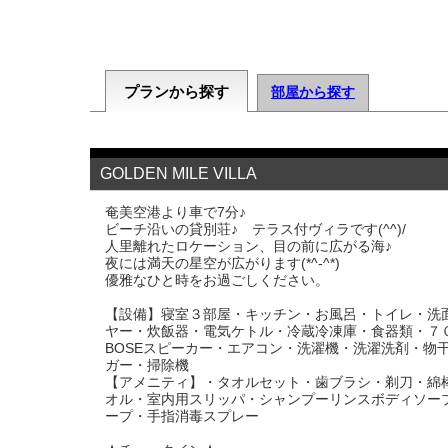
プランから探す
部屋から探す
GOLDEN MILE VILLA
奄美空港より車で7分♪
ビーチ沿いの貸別荘♪ テラス付ヴィラです(^^)/
人里離れたロケーション、目の前に広がる海♪
夜には満天の星空が広がります(*^-^*)
優雅なひと時をお過ごしください。
【設備】寝室３部屋・キッチン・お風呂・トイレ・洗
ヤー・炊飯器・電気ケトル・冷蔵冷凍庫・食器類・７０
BOSEスピーカー・エアコン・洗濯機・洗濯洗剤・物
ガー・掃除機
【アメニティ】・タオルセット・歯ブラシ・剃刀・綿
オル・室内用スリッパ・シャンプーリンスボディソー
ープ・手指消毒スプレー