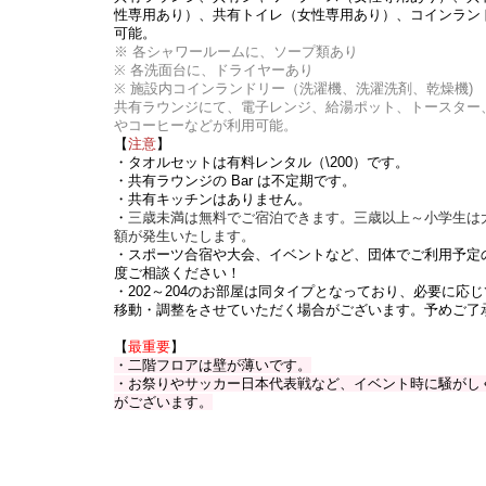
性専用あり）、共有トイレ（女性専用あり）、コインラン
可能。
※ 各シャワールームに、ソープ類あり
※ 各洗面台に、ドライヤーあり
※ 施設内コインランドリー（洗濯機、洗濯洗剤、乾燥機)
共有ラウンジにて、電子レンジ、給湯ポット、トースター、F
やコーヒーなどが利用可能。
【
注意
】
・タオルセットは有料レンタル（\200）です。
・共有ラウンジの Bar は不定期です。
・共有キッチンはありません。
・
三歳未満は無料でご宿泊できます。三歳以上～小学生は
額が発生いたします。
・スポーツ合宿や大会、イベントなど、団体でご利用予定
度ご相談ください！
・202～204のお部屋は同タイプとなっており、必要に応
移動・調整をさせていただく場合がございます。予めご了
【
最重要
】
・二階フロアは壁が薄いです。
・お祭りやサッカー日本代表戦など、イベント時に騒がし
がございます。