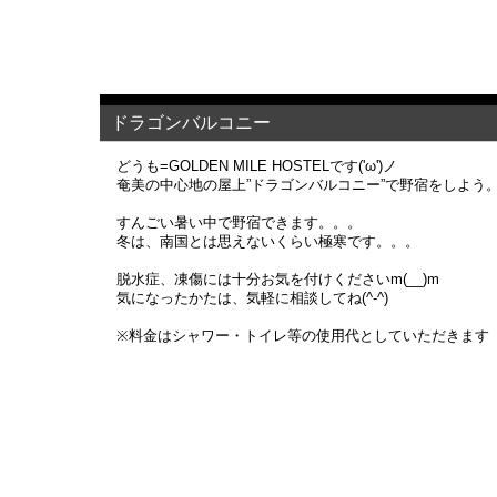
ドラゴンバルコニー
どうも=GOLDEN MILE HOSTELです('ω')ノ
奄美の中心地の屋上”ドラゴンバルコニー”で野宿をしよう
すんごい暑い中で野宿できます。。。
冬は、南国とは思えないくらい極寒です。。。
脱水症、凍傷には十分お気を付けくださいm(__)m
気になったかたは、気軽に相談してね(^-^)
※料金はシャワー・トイレ等の使用代としていただきます