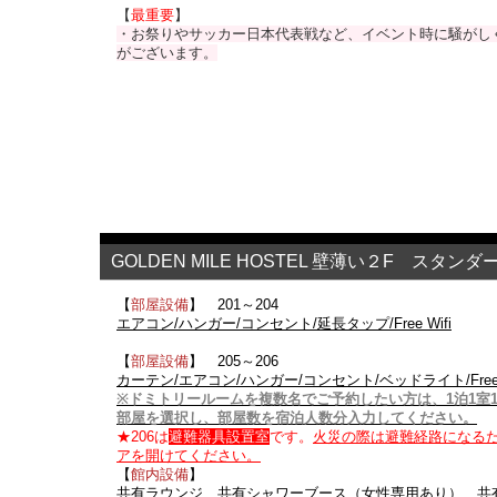
【
最重要
】
・お祭りやサッカー日本代表戦など、イベント時に騒がし
がございます。
GOLDEN MILE HOSTEL 壁薄い２F スタン
【
部屋設備
】 201～204
エアコン/ハンガー/コンセント/延長タップ/Free Wifi
【
部屋設備
】 205～206
カーテン/エアコン/ハンガー/コンセント/ベッドライト/Free W
※ドミトリールームを複数名でご予約したい方は、1泊1室
部屋を選択し、部屋数を宿泊人数分入力してください。
★206は
避難器具設置室
です。
火災の際は避難経路になる
アを開けてください。
【
館内設備
】
共有ラウンジ、共有シャワーブース（女性専用あり）、共