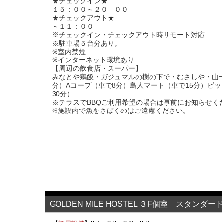
★チェックイン★
１５：００～２０：００
★チェックアウト★
～１１：００
※チェックイン・チェックアウト時リモート対応
※駐車場５台分あり。
※室内禁煙
※インターネット環境あり
【周辺の飲食店・スーパー】
​みなとや鶏飯・ガジュマルの樹の下で・むさしや・山一
分）Aコープ（車で8分）島人マート（車で15分）ビ
30分）
※テラスでBBQご利用希望の場合は事前にお知らせく
※施設内で魚をさばくのはご遠慮ください。
GOLDEN MILE HOSTEL ３F個室 スタンダ