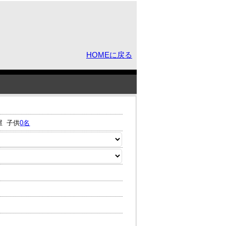
HOMEに戻る
屋
子供
0
名