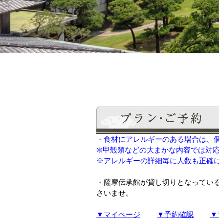
・食材にアレルギーのある場合は、
※甲殻類などの大まかな内容では対
※アレルギーの詳細毎に人数も正確
・薩摩伝承館が貸し切りとなってい
さいませ。
▼マイページ
▼予約確認
▼