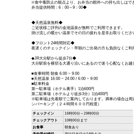
※食中毒防止の観点より、お弁当の館外への持ち出しはで
弁当提供時間：6：00～9：00◆
◆天然温泉無料◆
ご近状様ご評判の金池温泉が無料でご利用できます。
掛け流しの暖かい温泉でその日の疲れを是非お取りくださ
◆フロント24時間対応◆
夜遅くのチェックイン・早朝のご出発の方も負担なくご利
◆JR大分駅から徒歩7分◆
大分駅前を横切る大通り沿いにあるので迷う心配なくお越
■食事時間 朝食 6:00 ~ 9:00
■天然温泉 16:00 ~ 24:00 / 6:00 ~ 9:00
■駐車料金
第一駐車場（ホテル裏手）1泊600円
第二駐車場（ホテルより徒歩3分）1泊400円
※駐車場は先着順でご案内しております。満車の場合は周
ンパーキング（２４時間６００円程度）
チェックイン
16時00分～29時00分
チェックアウト
10時00分まで
お食事
朝食あり