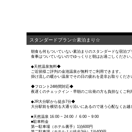
スタンダードプラン☆素泊まり☆
朝食も何もついていない素泊まりのスタンダードな宿泊プ
食事はついていないのでゆっくりと朝はお過ごしください
◆天然温泉無料◆
ご近状様ご評判の金池温泉が無料でご利用できます。
掛け流しの暖かい温泉でその日の疲れを是非お取りくださ
◆フロント24時間対応◆
夜遅くのチェックイン・早朝のご出発の方も負担なくご利
◆JR大分駅から徒歩7分◆
大分駅前を横切る大通り沿いにあるので迷う心配なくお越
■天然温泉 16:00 ~ 24:00 / 6:00 ~ 9:00
■駐車料金
第一駐車場（ホテル裏手）1泊600円
第二駐車場（ホテルより徒歩3分）1泊400円