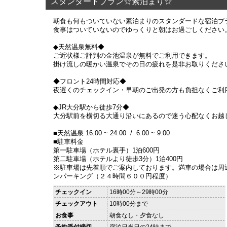
スタンダードプラン☆素泊まり☆
朝食も何もついていない素泊まりのスタンダードな宿泊プ
食事はついていないのでゆっくりと朝はお過ごしください
◆天然温泉無料◆
ご近状様ご評判の金池温泉が無料でご利用できます。
掛け流しの暖かい温泉でその日の疲れを是非お取りくださ
◆フロント24時間対応◆
夜遅くのチェックイン・早朝のご出発の方も負担なくご利
◆JR大分駅から徒歩7分◆
大分駅前を横切る大通り沿いにあるので迷う心配なくお越
■天然温泉 16:00 ~ 24:00 / 6:00 ~ 9:00
■駐車料金
第一駐車場（ホテル裏手）1泊600円
第二駐車場（ホテルより徒歩3分）1泊400円
※駐車場は先着順でご案内しております。満車の場合は周
ンパーキング（２４時間６００円程度）
チェックイン
16時00分～29時00分
チェックアウト
10時00分まで
お食事
朝食なし・夕食なし