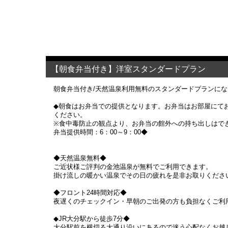
【朝食弁当付き】洋室スタンダードプラン
朝食弁当付き/天然温泉利用無料のスタンダードプランに
◆朝食はお弁当での提供となります。お弁当はお部屋にて
ください。
※食中毒防止の観点より、お弁当の館外への持ち出しはで
弁当提供時間：6：00～9：00◆
◆天然温泉無料◆
ご近状様ご評判の金池温泉が無料でご利用できます。
掛け流しの暖かい温泉でその日の疲れを是非お取りくださ
◆フロント24時間対応◆
夜遅くのチェックイン・早朝のご出発の方も負担なくご利
◆JR大分駅から徒歩7分◆
大分駅前を横切る大通り沿いにあるので迷う心配なくお越