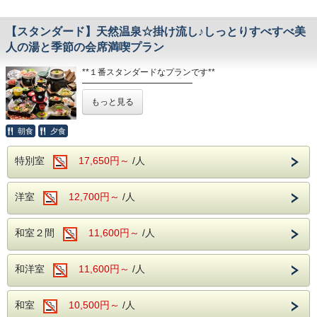
まさに貴方だけの空間。
【スタンダード】天然温泉☆掛け流し♪しっとりすべすべ美
リビング＋10帖＋ツインのゆったりとしたスペースに
別室の寝室にはゆったりサイズのベッドを完備しています。
人の湯と季節の会席満喫プラン
そしていつでもお好きな時に、好きなだけ温泉をお楽しみく
**１番スタンダードなプランです**
ださい。
━━━━━━━━━━━━━
歴史や文化に囲まれた町、山鹿。
もっと見る
土蔵づくりの南家が立ち並び、芝居小屋八千代座がある
◆◆お料理◇◇
山鹿豊前街道は、風情たっぷり昔ながらの町並み。
ワンランク上のグレードアップ会席をお召し上がりくださ
歩いているだけで、古きよき時代にタイムスリップしたよ
朝食
夕食
い。
う…♪
季節の旬を取り入れた、見た目にも美しい会席。
個室お食事処でゆったりお過ごしください。
特別室
17,650円～
/人
観光をたっぷり楽しんだ後は当館自慢の温泉にゆーっくり肩
まで浸かり、
17:00～19:00スタート（ラストオーダー20:30）
心とからだを癒してください。
洋室
12,700円～
/人
◇ご朝食◇
◆ご夕食◆
一日の元気は朝食から。和定食をご用意いたします。
和室２間
11,600円～
/人
旅館の美味しい朝ごはんをお召し上がりください。
素材にこだわった会席料理をお楽しみください。
07:00～最終09:00
温かいものは温かいうちに、冷たいものは冷たいうちに、
和洋室
11,600円～
/人
一番美味しい状態でお召し上がりいただけるよう心がけてお
出しいたします。
◇温泉◆
もちろん大浴場もご利用頂けます。
和室
10,500円～
/人
17:00～19:00スタート（ラストオーダー20:30）
当館のお風呂はすべて天然温泉で源泉掛け流し！