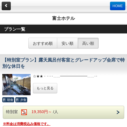
HOME
富士ホテル
プラン一覧
おすすめ順
安い順
高い順
【特別室プラン】露天風呂付客室とグレードアップ会席で特
別な休日を
☆★★・‥‥……━━━━━━━━……‥
専用のプライベート空間、特別室利用のプランです。
もっと見る
露天風呂付客室とグレードアップ会席をお愉しみいただけま
す。
朝食
夕食
貴方だけの特別な休日をお過ごしください。
特別室
19,350円～
/人
・‥‥…━━━━━━━━……‥‥・★☆☆
※料金は消費税込み価格です。
専用の大理石内風呂、露天岩風呂付きの特別室は