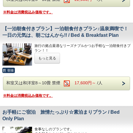
course dinner of Hitoyoshi Kuma’s regional dishes.
★国の登録有形文化財★
※料金は消費税込み価格です。
当館は創業時の姿を残し、客室ごとに異なる趣向を凝らした
意匠や全体的に近代和風建築としての良質な造りが高く評価
され、この度、「国の登録有形文化財」に登録されることに
【一泊朝食付きプラン】一泊朝食付きプラン♪温泉満喫で！
なりました。
登録された文化財は「玄関棟、東棟、中央棟、西棟」です。
一日の元気は、朝ごはんから!! / Bed & Breakfast Plan
※別途大人1人に付き入湯税150円が必要です。
旅行の拠点最適なリーズナブルかつお手軽な一泊朝食付きプ
※最終チェックイン時間(19：00)より遅くなる場合は、一泊
ラン！！
朝食又は素泊りプランをご利用ください。
夕食はいらないけどゆったり・のんびり旅館で過ごしたい
もっと見る
方…
一人旅の方にもオススメです♪
旅行の方もビジネスの方もご利用ください。
朝食
【お願い】必ず午後８時までには、チェックインをお済ませ
ください。外出されるご予定のある場合は、チェックイン後
和室又は和洋室8～10畳 禁煙
17,600円～
/人
にお出かけいただきますようお願いいたします。
*万が一、何のご連絡もなく午後９時までにお見えにならな
い場合には、キャンセル扱いとさせて頂きます。
※料金は消費税込み価格です。
【お願い】 3歳以上のお子様は、お食事のご利用をお願い
致します。
お手軽にご宿泊 旅情たっぷり☆素泊まりプラン / Bed
This is a reasonably priced and convenient plan for a one
Only Plan
night stay and breakfast in a perfect place for fully enjoying
a holiday in Hitoyoshi.
食事なしのプランです。