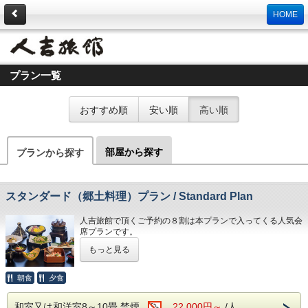
HOME
プラン一覧
おすすめ順
安い順
高い順
部屋から探す
プランから探す
スタンダード（郷土料理）プラン / Standard Plan
人吉旅館で頂くご予約の８割は本プランで入ってくる人気会
席プランです。
もっと見る
昭和９年創業の歴史ある当館で、地元食材にこだわった本格
的な会席料理をお楽しみください。
朝食
夕食
【お願い】 3歳以上のお子様は、お食事のご利用をお願い
致します。 Our most popular plan includes a full
和室又は和洋室8～10畳 禁煙
22,000円～
/人