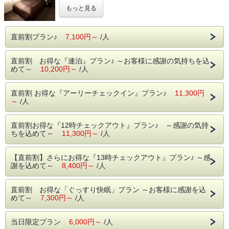
■羽毛布団を使用したデュベスタイル
もっと見る
■人感センサー付きウォシュレット
平均16㎡ / 幅127cmのセミダブルベッドを採用。
ゆったりとお過ごし頂けますので、ビジネス・ショッピン
直前割プラン♪
7,100円～
/人
グ・観光などの拠点としてご宿泊ください。
直前割 お得な『連泊』プラン♪ ～お客様に感謝の気持ちを込
◎
フロント貸出し
◎
めて～
10,200円～
ご希望により、ヘアアイロン・マッサージクッション・リセ
/人
ッシュ・加湿器・空気清浄機・携帯充電器・そば枕・三面
鏡・アイロン・アイスノン等、数に限りがございますが取り
直前割 お得な『アーリーチェックイン』プラン♪
11,300円
揃えております。
～
/人
直前割お得な『12時チェックアウト』プラン♪ ～感謝の気持
ちを込めて～
11,300円～
/人
【直前割】さらにお得な『13時チェックアウト』プラン♪ ～感
謝を込めて～
8,400円～
/人
直前割 お得な「ぐっすり快眠」プラン ～お客様に感謝を込
めて～
7,300円～
/人
当日限定プラン
6,000円～
/人