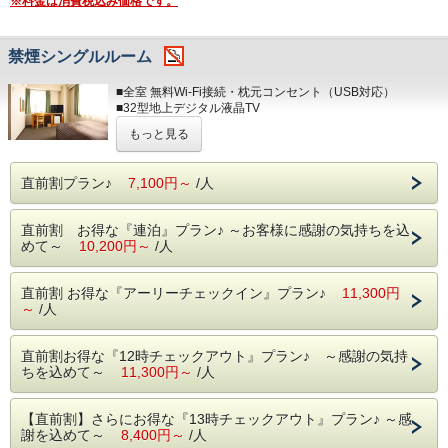
※料金は消費税込み価格です。
禁煙シングルルーム
■全室 無料Wi-Fi接続・枕元コンセント（USB対応）
■32型地上デジタル液晶TV
■羽毛布団を使用したデュベスタイル
もっと見る
■人感センサー付きウォシュレット
◎
フロント貸出し
◎
直前割プラン♪
7,100円～
/人
ご希望により、ヘアアイロン・マッサージクッション・リセ
ッシュ・加湿器・空気清浄機・携帯充電器・そば枕・三面
鏡・アイロン・アイスノン等、数に限りがございますが取り
直前割 お得な『連泊』プラン♪ ～お客様に感謝の気持ちを込
揃えております。
めて～
10,200円～
/人
※禁煙ルームで喫煙をされた場合は、ディープクリーニング
代を請求させて頂く事がございますので、予めご了承くださ
直前割 お得な『アーリーチェックイン』プラン♪
11,300円
いませ。
～
/人
直前割お得な『12時チェックアウト』プラン♪ ～感謝の気持
ちを込めて～
11,300円～
/人
【直前割】さらにお得な『13時チェックアウト』プラン♪ ～感
謝を込めて～
8,400円～
/人