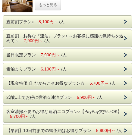
■羽毛布団を使用したデュベスタイル
もっと見る
■人感センサー付きウォシュレット
40.7㎡ / 幅140cmのダブルベッド×2台
お部屋はゆったりとしたバスに個室サウナ付き。ラグジュア
直前割プラン♪
8,100円～
/人
リーなツインルームでゆったりお過ごし頂けます。
直前割 お得な『連泊』プラン♪ ～お客様に感謝の気持ちを込
めて～
7,900円～
◎
フロント貸出し
/人
◎
ご希望により、ヘアアイロン・マッサージクッション・リセ
ッシュ・加湿器・空気清浄機・携帯充電器・そば枕・三面
当日限定プラン
7,900円～
/人
鏡・アイロン・アイスノン等、数に限りがございますが取り
揃えております。
素泊まりプラン
6,100円～
/人
【現金特価!!】だからこそお得なプラン☆
5,700円～
/人
2泊以上でお得に宿泊☆連泊プラン
5,900円～
/人
客室清掃不要のお得な連泊エコプラン♪【PayPay支払いOK】
5,700円～
/人
【早割】10日前までの御予約はお得なプラン
5,900円～
/人