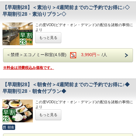
します
①心のこもったアットホームなお客さま対応
旅の疲れを癒して下さい。男湯にはサウナも完備♪
【早期割28】＜素泊り＞4週間前までのご予約でお得に♪◇
②JR高知駅から徒歩5分の好立地!
営業時間
◇その他サービス◇
③良質の睡眠をご提供!シモンズ社製ベッドを全洋室に採用
・男女大浴場/15:00～25:00/6:00～9:00
早期割引28・素泊りプラン◇
・全館無料Wi-Fi対応
④広々とした男女大浴場!深夜は1時まで朝は6時00分から入
・男性用サウナ/15:00～24:00
・コインランドリー、乾燥機設置
浴可能
・VOD(ビデオオンデマンド)設置(500円/泊)
この度VOD(ビデオ・オン・デマンド)の配信を諸般の事情に
男湯にはサウナも!
◇駐車場◇
・各種無料貸出グッズ
より
⑤ホテルに隣接した平置き駐車場!大型車やバスも駐車可能
・大型トラックやバスも駐車可能な専用平置き駐車場37台
・レンタルサイクル
令和8年1月31日
をもちまして終了させていただくこととな
完備。
もっと見る
・24時間フロント対応
りました。
(700円/泊 ※車輌の大きさによって料金が異なります)
今までご愛顧いただき、誠にありがとうございました。
◇ご朝食◇
※大型車をご利用の場合は必ずご連絡ください
◇アクセス◇
何卒ご理解を賜りますようお願い申し上げます。
朝食時間 6:30～10:00(9:30オーダーストップ)
※駐車場は先着順になります
・JR高知駅…徒歩5分
＜禁煙＞エコノミー和室(4.5畳)
3,990円～
/人
港屋の朝食は日替わりメニュー！
※満車の場合はホテル近くのコインパーキングをご案内いた
・高知IC…車で約10分
28日前までのご予約でお得なプランです♪
チェックインの際にメニューをご確認いただき
します
・高知龍馬空港…車で約25分
☆こちらは食事なしの素泊りプランとなります☆
和食・洋食お好きな方をお選びください♪
※料金は消費税込み価格です。
☆港屋自慢のサービス・ベッド・大浴場でおくつろぎくださ
どちらもバランスの良い定食スタイルの朝食です！
◇その他サービス◇
◇周辺観光◇
い☆
お米は高知のブランド米を使用しており、なんとお替り自由
・全館無料Wi-Fi対応
・高知城、高知城歴史博物館、ひろめ市場、日曜市…徒歩約
♪
・コインランドリー、乾燥機設置
20分
【早期割28】＜朝食付＞4週間前までのご予約でお得に♪◆
・VOD(ビデオオンデマンド)設置(500円/泊)
・繁華街…徒歩約15分/はりまや橋…徒歩約10分
★☆ひと目で分かる！ホテル港屋の５つの特徴☆★
◇お風呂◇
早期割引28・朝食付プラン◆
・各種無料貸出グッズ
・お遍路(四国八十八ヶ所)
①心のこもったアットホームなお客さま対応
広々とした大浴場は一日の疲れが癒やされると好評です!
・レンタルサイクル
第30番札所 善楽寺…車で約15分
②JR高知駅から徒歩5分の好立地!
旅の疲れを癒して下さい。男湯にはサウナも完備♪
・24時間フロント対応
この度VOD(ビデオ・オン・デマンド)の配信を諸般の事情に
第31番札所 竹林寺…車で約20分
③良質の睡眠をご提供!シモンズ社製ベッドを全洋室に採用
営業時間
より
第33番札所 雪蹊寺…車で約20分
④広々とした男女大浴場!深夜は1時まで朝は6時00分から入
・男女大浴場/15:00～25:00/6:00～9:00
◇アクセス◇
令和8年1月31日
をもちまして終了させていただくこととな
浴可能
・男性用サウナ/15:00～24:00
もっと見る
・JR高知駅…徒歩5分
りました。
男湯にはサウナも!
・高知IC…車で約10分
今までご愛顧いただき、誠にありがとうございました。
⑤ホテルに隣接した平置き駐車場!大型車やバスも駐車可能
◇駐車場◇
・高知龍馬空港…車で約25分
何卒ご理解を賜りますようお願い申し上げます。
朝食
・大型トラックやバスも駐車可能な専用平置き駐車場台37
備。
◇周辺観光◇
28日前までのご予約でお得なプランです♪