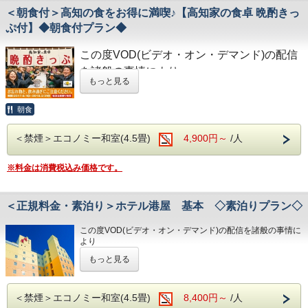
男性用サウナあり！
第30番札所 善楽寺…車で約15分
※大型車をご利用の場合は必ずご連絡ください
＜朝食付＞高知の食をお得に満喫♪【高知家の食卓 晩酌きっ
・ホテルに隣接した平置き駐車場！大型バスも駐車可能
第31番札所 竹林寺…車で約20分
※駐車場は先着順になります
・心のこもったお客さま対応！各種クチコミで高評価
第33番札所 雪蹊寺…車で約20分
ぷ付】◆朝食付プラン◆
高知家の食卓晩酌きっぷ＆素泊りプラン！
※満車の場合はホテル近くのコインパーキングをご案内いた
します
高知の食をお得に満喫したい方にピッタリ♪
​～最高のコストパフォーマンスをご体験ください！～
この度VOD(ビデオ・オン・デマンド)の配信
◇その他サービス◇
を諸般の事情により
・全館無料Wi-Fi対応
◇ご朝食◇
観光やビジネスにお役立てください。
もっと見る
・コインランドリー、乾燥機設置
令和8年1月31日
をもちまして終了させていた
＜朝食時間＞6：30～10：00（9：30オーダーストップ）
JR高知駅から徒歩5分、男女大浴場完備！
・VOD(ビデオオンデマンド)設置(500円/泊)
※和食、洋食が選べます。チェックインの際にお申し付けく
だくこととなりました。
・各種無料貸出グッズ
朝食
ださい。
・レンタルサイクル
今までご愛顧いただき、誠にありがとうござ
＜プラン特典＞
・24時間フロント対応
◇お風呂◇
いました。
＜禁煙＞エコノミー和室(4.5畳)
4,900円～
/人
広々とした大浴場は一日の疲れが癒やされると好評です！
「高知家の食卓 晩酌きっぷ」
◇アクセス◇
何卒ご理解を賜りますようお願い申し上げま
旅の疲れを癒して下さい。男湯にはサウナも完備♪
※「晩酌きっぷ」及び各店舗のご案内や特典内容を掲
・JR高知駅…徒歩5分
＜営業時間＞
※料金は消費税込み価格です。
す。
・高知IC…車で約10分
載した
・男女大浴場／6:00～9:00／15:00～25:00
・高知龍馬空港…車で約25分
「専用ガイドブック」をチェックイン時にお渡しい
・男性用サウナ／15:00～24:00
高知家の食卓晩酌きっぷ＆朝食付プラン！
＜正規料金・素泊り＞ホテル港屋 基本 ◇素泊りプラン◇
◇周辺観光◇
たします。
・高知城、高知城歴史博物館、ひろめ市場、日曜市…徒歩約
高知の食をお得に満喫したい方にピッタリ♪
◇駐車場◇
20分
この度VOD(ビデオ・オン・デマンド)の配信を諸般の事情に
・繁華街…徒歩約15分/はりまや橋…徒歩約10分
より
「高知家の食卓 晩酌きっぷ」とは・・・
・大型トラックやバスも駐車可能な専用平置
・お遍路(四国八十八ヶ所)
令和8年1月31日
をもちまして終了させていただくこととな
観光やビジネスにお役立てください。
もっと見る
き駐車３７台完備。
第30番札所 善楽寺…車で約15分
りました。
バランスのいい朝食を食べて朝から元気に！
第31番札所 竹林寺…車で約20分
今までご愛顧いただき、誠にありがとうございました。
高知県民が自ら「観光客にお勧めしたい飲食店」を選
（7００円/泊）
第33番札所 雪蹊寺…車で約20分
何卒ご理解を賜りますようお願い申し上げます。
ぶ
・大型トラック・バス・自動二輪でお越しの
＜禁煙＞エコノミー和室(4.5畳)
ホテル港屋
8,400円～
/人
＜プラン特典＞