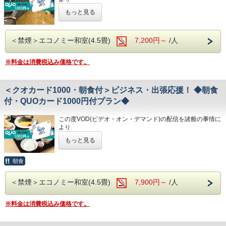
(700円/泊 ※車輌の大きさによって料金が異なります)
・レンタルサイクル
令和8年1月31日
をもちまして終了させていただくこととな
※大型車をご利用の場合は必ずご連絡ください
もっと見る
・24時間フロント対応
りました。
◇ご朝食◇
※駐車場は先着順になります
今までご愛顧いただき、誠にありがとうございました。
朝食時間 6:30～10:00(9:30オーダーストップ)
※満車の場合はホテル近くのコインパーキングをご案内いた
◇アクセス◇
何卒ご理解を賜りますようお願い申し上げます。
港屋の朝食は日替わりメニュー！
します
・JR高知駅…徒歩5分
＜禁煙＞エコノミー和室(4.5畳)
7,200円～
/人
チェックインの際にメニューをご確認いただき
・高知IC…車で約10分
QUOカード1000円付のプランです♪
和食・洋食お好きな方をお選びください♪
◇その他サービス◇
・高知龍馬空港…車で約25分
☆こちらは食事なしの素泊りプランとなります☆
どちらもバランスの良い定食スタイルの朝食です！
・全館無料Wi-Fi対応
※料金は消費税込み価格です。
☆港屋自慢のサービス・ベッド・大浴場でおくつろぎくださ
お米は高知のブランド米を使用しており、なんとお替り自由
・コインランドリー、乾燥機設置
◇周辺観光◇
い☆
♪
・VOD(ビデオオンデマンド)設置(500円/泊)
・高知城、高知城歴史博物館、ひろめ市場、日曜市…徒歩約
・各種無料貸出グッズ
20分
★☆ひと目で分かる！ホテル港屋の５つの特徴☆★
＜クオカード1000・朝食付＞ビジネス・出張応援！ ◆朝食
◇お風呂◇
・レンタルサイクル
・繁華街…徒歩約15分/はりまや橋…徒歩約10分
①心のこもったアットホームなお客さま対応
広々とした大浴場は一日の疲れが癒やされると好評です!
付・QUOカード1000円付プラン◆
・24時間フロント対応
・お遍路(四国八十八ヶ所)
②JR高知駅から徒歩5分の好立地!
旅の疲れを癒して下さい。男湯にはサウナも完備♪
第30番札所 善楽寺…車で約15分
③良質の睡眠をご提供!シモンズ社製ベッドを全洋室に採用
営業時間
◇アクセス◇
この度VOD(ビデオ・オン・デマンド)の配信を諸般の事情に
第31番札所 竹林寺…車で約20分
④広々とした男女大浴場!深夜は1時まで朝は6時00分から入
・男女大浴場/15:00～25:00/6:00～9:00
・JR高知駅…徒歩5分
より
第33番札所 雪蹊寺…車で約20分
浴可能
・男性用サウナ/15:00～24:00
・高知IC…車で約10分
令和8年1月31日
をもちまして終了させていただくこととな
男湯にはサウナも!
もっと見る
・高知龍馬空港…車で約25分
りました。
⑤ホテルに隣接した平置き駐車場!大型車やバスも駐車可能
◇駐車場◇
今までご愛顧いただき、誠にありがとうございました。
・大型トラックやバスも駐車可能な専用平置き駐車場台37
◇周辺観光◇
何卒ご理解を賜りますようお願い申し上げます。
朝食
完備。
・高知城、高知城歴史博物館、ひろめ市場、日曜市…徒歩約
◇ご朝食◇
(700円/泊 ※車輌の大きさによって料金が異なります)
20分
QUOカード1000円付のプランです♪
こちらのプランには朝食は付いておりません。
※大型車をご利用の場合は必ずご連絡ください
・繁華街…徒歩約15分/はりまや橋…徒歩約10分
＜禁煙＞エコノミー和室(4.5畳)
7,900円～
/人
★こちらは朝食付きのプランとなります★
※駐車場は先着順になります
・お遍路(四国八十八ヶ所)
★港屋自慢の朝定食を食べて朝から元気にご出発ください★
◇お風呂◇
※満車の場合はホテル近くのコインパーキングをご案内いた
第30番札所 善楽寺…車で約15分
広々とした大浴場は一日の疲れが癒やされると好評です!
※料金は消費税込み価格です。
します
第31番札所 竹林寺…車で約20分
★☆ひと目で分かる！ホテル港屋の５つの特徴☆★
旅の疲れを癒して下さい。男湯にはサウナも完備♪
第33番札所 雪蹊寺…車で約20分
①心のこもったアットホームなお客さま対応
営業時間
◇その他サービス◇
②JR高知駅から徒歩5分の好立地!
・男女大浴場/15:00～25:00/6:00～9:00