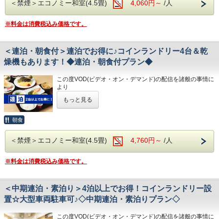
＜禁煙＞エコノミー和室(4.5畳)
4,060円～
/人
チェックインの際にメニューをご確認いただき
◇その他サービス◇
2泊以上でお得な連泊プランです♪
和食・洋食お好きな方をお選びください♪
・全館無料Wi-Fi対応
☆こちらは食事なしの素泊りプランとなります☆
どちらもバランスの良い定食スタイルの朝食です！
・コインランドリー、乾燥機設置
※料金は消費税込み価格です。
☆港屋自慢のサービス・ベッド・大浴場でおくつろぎくださ
お米は高知のブランド米を使用しており、なんとお替り自由
・VOD(ビデオオンデマンド)設置(500円/泊)
い☆
♪
・各種無料貸出グッズ
・レンタルサイクル
★☆ひと目で分かる！ホテル港屋の５つの特徴☆★
＜連泊・朝食付＞連泊でお得に♪コインランドリー4台＆乾
◇お風呂◇
・24時間フロント対応
①心のこもったアットホームなお客さま対応
広々とした大浴場は一日の疲れが癒やされると好評です!
燥機もあります！◆連泊・朝食付プラン◆
②JR高知駅から徒歩5分の好立地!
旅の疲れを癒して下さい。男湯にはサウナも完備♪
◇アクセス◇
③良質の睡眠をご提供!シモンズ社製ベッドを全洋室に採用
営業時間
・JR高知駅…徒歩5分
この度VOD(ビデオ・オン・デマンド)の配信を諸般の事情に
④広々とした男女大浴場!深夜は1時まで朝は6時00分から入
・男女大浴場/15:00～25:00/6:00～9:00
・高知IC…車で約10分
より
浴可能
・男性用サウナ/15:00～24:00
・高知龍馬空港…車で約25分
令和8年1月31日
をもちまして終了させていただくこととな
男湯にはサウナも!
もっと見る
りました。
⑤ホテルに隣接した平置き駐車場!大型車やバスも駐車可能
◇駐車場◇
◇周辺観光◇
今までご愛顧いただき、誠にありがとうございました。
・大型トラックやバスも駐車可能な専用平置き駐車場37台
・高知城、高知城歴史博物館、ひろめ市場、日曜市…徒歩約
何卒ご理解を賜りますようお願い申し上げます。
朝食
完備。
20分
◇ご朝食◇
(700円/泊 ※車輌の大きさによって料金が異なります)
・繁華街…徒歩約15分/はりまや橋…徒歩約10分
2泊以上でお得な連泊プランです♪
こちらのプランには朝食は付いておりません。
※大型車をご利用の場合は必ずご連絡ください
・お遍路(四国八十八ヶ所)
＜禁煙＞エコノミー和室(4.5畳)
4,760円～
/人
★こちらは朝食付きのプランとなります★
※駐車場は先着順になります
第30番札所 善楽寺…車で約15分
★港屋自慢の朝定食を食べて朝から元気にご出発ください★
◇お風呂◇
※満車の場合はホテル近くのコインパーキングをご案内いた
第31番札所 竹林寺…車で約20分
広々とした大浴場は一日の疲れが癒やされると好評です!
※料金は消費税込み価格です。
します
第33番札所 雪蹊寺…車で約20分
旅の疲れを癒して下さい。男湯にはサウナも完備♪
営業時間
◇その他サービス◇
★☆ひと目で分かる！ホテル港屋の５つの特徴☆★
・男女大浴場/15:00～25:00/6:00～9:00
・全館無料Wi-Fi対応
＜中期連泊・素泊り＞4泊以上でお得！コインランドリー設
①心のこもったアットホームなお客さま対応
・男性用サウナ/15:00～24:00
・コインランドリー、乾燥機設置
②JR高知駅から徒歩5分の好立地!
置☆大型車両駐車可♪◇中期連泊・素泊りプラン◇
・VOD(ビデオオンデマンド)設置(500円/泊)
③良質の睡眠をご提供!シモンズ社製ベッドを全洋室に採用
◇駐車場◇
・各種無料貸出グッズ
④広々とした男女大浴場!深夜は1時まで朝は6時00分から入
・大型トラックやバスも駐車可能な専用平置き駐車場37台
・レンタルサイクル
この度VOD(ビデオ・オン・デマンド)の配信を諸般の事情に