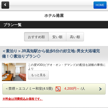
HOME
ホテル港屋
プラン一覧
おすすめ順
安い順
高い順
＜素泊り＞JR高知駅から徒歩5分の好立地♪男女大浴場完
備！◇素泊りプラン◇
この度VOD(ビデオ・オン・デマンド)の配信を諸般の事情に
より
令和8年1月31日
をもちまして終了させていただくこととな
もっと見る
りました。
今までご愛顧いただき、誠にありがとうございました。
何卒ご理解を賜りますようお願い申し上げます。
＜禁煙＞エコノミー和室(4.5畳)
4,200円～
/人
☆こちらは食事なしの素泊りプランとなります☆
☆港屋自慢のサービス・ベッド・大浴場でおくつろぎくださ
※料金は消費税込み価格です。
い☆
★☆ひと目で分かる！ホテル港屋の５つの特徴☆★