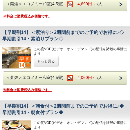
◇ご朝食◇
(700円/泊 ※車輌の大きさによって料金が異なります)
・高知城、高知城歴史博物館、ひろめ市場、日曜市…徒歩約
＜禁煙＞エコノミー和室(4.5畳)
4,690円～
/人
★こちらは朝食付きのプランとなります★
こちらのプランには朝食は付いておりません。
※大型車をご利用の場合は必ずご連絡ください
20分
★港屋自慢の朝定食を食べて朝から元気にご出発ください★
※駐車場は先着順になります
・繁華街…徒歩約15分/はりまや橋…徒歩約10分
◇お風呂◇
※料金は消費税込み価格です。
※満車の場合はホテル近くのコインパーキングをご案内いた
・お遍路(四国八十八ヶ所)
広々とした大浴場は一日の疲れが癒やされると好評です!
します
第30番札所 善楽寺…車で約15分
旅の疲れを癒して下さい。男湯にはサウナも完備♪
第31番札所 竹林寺…車で約20分
★☆ひと目で分かる！ホテル港屋の５つの特徴☆★
営業時間
◇その他サービス◇
第33番札所 雪蹊寺…車で約20分
【早期割14】＜素泊り＞2週間前までのご予約でお得に♪◇
①心のこもったアットホームなお客さま対応
・男女大浴場/15:00～25:00/6:00～9:00
・全館無料Wi-Fi対応
②JR高知駅から徒歩5分の好立地!
・男性用サウナ/15:00～24:00
早期割引14・素泊りプラン◇
・コインランドリー、乾燥機設置
③良質の睡眠をご提供!シモンズ社製ベッドを全洋室に採用
・VOD(ビデオオンデマンド)設置(500円/泊)
④広々とした男女大浴場!深夜は1時まで朝は6時00分から入
◇駐車場◇
・各種無料貸出グッズ
この度VOD(ビデオ・オン・デマンド)の配信を諸般の事情に
浴可能
・大型トラックやバスも駐車可能な専用平置き駐車場37台
・レンタルサイクル
より
男湯にはサウナも!
完備。
・24時間フロント対応
令和8年1月31日
をもちまして終了させていただくこととな
⑤ホテルに隣接した平置き駐車場!大型車やバスも駐車可能
(700円/泊 ※車輌の大きさによって料金が異なります)
もっと見る
りました。
※大型車をご利用の場合は必ずご連絡ください
◇アクセス◇
今までご愛顧いただき、誠にありがとうございました。
※駐車場は先着順になります
・JR高知駅…徒歩5分
何卒ご理解を賜りますようお願い申し上げます。
◇ご朝食◇
※満車の場合はホテル近くのコインパーキングをご案内いた
・高知IC…車で約10分
＜禁煙＞エコノミー和室(4.5畳)
4,060円～
/人
朝食時間 6:30～10:00(9:30オーダーストップ)
します
・高知龍馬空港…車で約25分
14日前までのご予約でお得なプランです♪
港屋の朝食は日替わりメニュー！
☆こちらは食事なしの素泊りプランとなります☆
チェックインの際にメニューをご確認いただき
◇その他サービス◇
※料金は消費税込み価格です。
◇周辺観光◇
☆港屋自慢のサービス・ベッド・大浴場でおくつろぎくださ
和食・洋食お好きな方をお選びください♪
・全館無料Wi-Fi対応
・高知城、高知城歴史博物館、ひろめ市場、日曜市…徒歩約
い☆
どちらもバランスの良い定食スタイルの朝食です！
・コインランドリー、乾燥機設置
20分
お米は高知のブランド米を使用しており、なんとお替り自由
・VOD(ビデオオンデマンド)設置(500円/泊)
・繁華街…徒歩約15分/はりまや橋…徒歩約10分
【早期割14】＜朝食付＞2週間前までのご予約でお得に♪◆
♪
・各種無料貸出グッズ
・お遍路(四国八十八ヶ所)
早期割引14・朝食付プラン◆
・レンタルサイクル
第30番札所 善楽寺…車で約15分
★☆ひと目で分かる！ホテル港屋の５つの特徴☆★
◇お風呂◇
・24時間フロント対応
第31番札所 竹林寺…車で約20分
①心のこもったアットホームなお客さま対応
広々とした大浴場は一日の疲れが癒やされると好評です!
この度VOD(ビデオ・オン・デマンド)の配信を諸般の事情に
第33番札所 雪蹊寺…車で約20分
②JR高知駅から徒歩5分の好立地!
旅の疲れを癒して下さい。男湯にはサウナも完備♪
◇アクセス◇
より
③良質の睡眠をご提供!シモンズ社製ベッドを全洋室に採用
営業時間