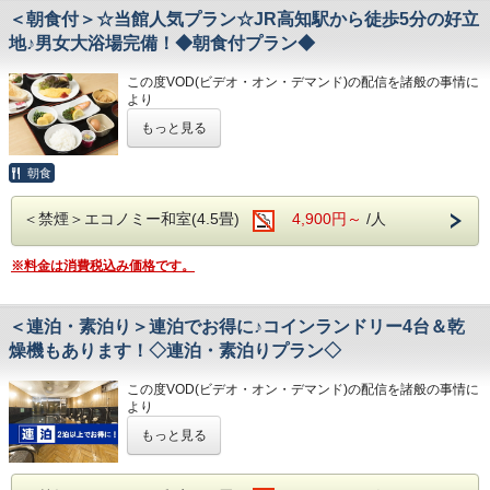
①心のこもったアットホームなお客さま対応
＜朝食付＞☆当館人気プラン☆JR高知駅から徒歩5分の好立
②JR高知駅から徒歩5分の好立地!
地♪男女大浴場完備！◆朝食付プラン◆
③良質の睡眠をご提供!シモンズ社製ベッドを全洋室に採用
④広々とした男女大浴場!深夜は1時まで朝は6時00分から入
この度VOD(ビデオ・オン・デマンド)の配信を諸般の事情に
浴可能
より
男湯にはサウナも!
令和8年1月31日
をもちまして終了させていただくこととな
⑤ホテルに隣接した平置き駐車場!大型車やバスも駐車可能
もっと見る
りました。
今までご愛顧いただき、誠にありがとうございました。
何卒ご理解を賜りますようお願い申し上げます。
◇ご朝食◇
朝食
こちらのプランには朝食は付いておりません。
★こちらは朝食付きのプランとなります★
＜禁煙＞エコノミー和室(4.5畳)
4,900円～
/人
★港屋自慢の朝定食を食べて朝から元気にご出発ください★
◇お風呂◇
広々とした大浴場は一日の疲れが癒やされると好評です!
旅の疲れを癒して下さい。男湯にはサウナも完備♪
※料金は消費税込み価格です。
★☆ひと目で分かる！ホテル港屋の５つの特徴☆★
営業時間
①心のこもったアットホームなお客さま対応
・男女大浴場/15:00～25:00/6:00～9:00
②JR高知駅から徒歩5分の好立地!
・男性用サウナ/15:00～24:00
＜連泊・素泊り＞連泊でお得に♪コインランドリー4台＆乾
③良質の睡眠をご提供!シモンズ社製ベッドを全洋室に採用
④広々とした男女大浴場!深夜は1時まで朝は6時00分から入
◇駐車場◇
燥機もあります！◇連泊・素泊りプラン◇
浴可能
・大型トラックやバスも駐車可能な専用平置き駐車場37台
男湯にはサウナも!
完備。
この度VOD(ビデオ・オン・デマンド)の配信を諸般の事情に
⑤ホテルに隣接した平置き駐車場!大型車やバスも駐車可能
(700円/泊 ※車輌の大きさによって料金が異なります)
より
※大型車をご利用の場合は必ずご連絡ください
令和8年1月31日
をもちまして終了させていただくこととな
※駐車場は先着順になります
もっと見る
りました。
◇ご朝食◇
※満車の場合はホテル近くのコインパーキングをご案内いた
今までご愛顧いただき、誠にありがとうございました。
朝食時間 6:30～10:00(9:30オーダーストップ)
します
何卒ご理解を賜りますようお願い申し上げます。
港屋の朝食は日替わりメニュー！