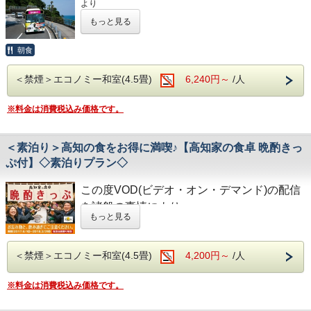
・高知龍馬空港…車で約25分
より
②JR高知駅から徒歩5分の好立地!
◇駐車場◇
令和8年1月31日
をもちまして終了させていただくこととな
③良質の睡眠をご提供!シモンズ社製ベッドを全洋室に採用
もっと見る
・大型トラックやバスも駐車可能な専用平置き駐車場37台
◇周辺観光◇
りました。
④広々とした男女大浴場!深夜は1時まで朝は6時00分から入
完備。
・高知城、高知城歴史博物館、ひろめ市場、日曜市…徒歩約
今までご愛顧いただき、誠にありがとうございました。
浴可能
(700円/泊 ※車輌の大きさによって料金が異なります)
20分
何卒ご理解を賜りますようお願い申し上げます。
朝食
男湯にはサウナも!
※大型車をご利用の場合は必ずご連絡ください
・繁華街…徒歩約15分/はりまや橋…徒歩約10分
⑤ホテルに隣接した平置き駐車場!大型車やバスも駐車可能
※駐車場は先着順になります
・お遍路(四国八十八ヶ所)
人気観光スポットめぐりを楽しもう！
＜禁煙＞エコノミー和室(4.5畳)
6,240円～
/人
※満車の場合はホテル近くのコインパーキングをご案内いた
第30番札所 善楽寺…車で約15分
高知観光におススメの朝食付プラン♪
します
第31番札所 竹林寺…車で約20分
◇ご朝食◇
第33番札所 雪蹊寺…車で約20分
朝食時間 6:30～10:00(9:30オーダーストップ)
※料金は消費税込み価格です。
高知市内の観光名所を回る周遊バスのチケット付プランで
◇その他サービス◇
港屋の朝食は日替わりメニュー！
す。
・全館無料Wi-Fi対応
チェックインの際にメニューをご確認いただき
(利用日1日に限り、通用範囲内を何回でもご利用可能です)
・コインランドリー、乾燥機設置
和食・洋食お好きな方をお選びください♪
＜素泊り＞高知の食をお得に満喫♪【高知家の食卓 晩酌きっ
・VOD(ビデオオンデマンド)設置(500円/泊)
どちらもバランスの良い定食スタイルの朝食です！
＜チケット特典＞
・各種無料貸出グッズ
ぷ付】◇素泊りプラン◇
お米は高知のブランド米を使用しており、なんとお替り自由
・MY遊バス乗車券の提示で路面電車(200円区間内)運賃無料
・レンタルサイクル
♪
・観光施設の入場割引など便利でお得！
・24時間フロント対応
この度VOD(ビデオ・オン・デマンド)の配信
◇お風呂◇
※幼児（未就学児）は大人一人につき無料で乗車可能です。
◇アクセス◇
を諸般の事情により
広々とした大浴場は一日の疲れが癒やされると好評です!
2人目以降はお子さま料金（500円）が必要となります。
・JR高知駅…徒歩5分
もっと見る
旅の疲れを癒して下さい。男湯にはサウナも完備♪
令和8年1月31日
をもちまして終了させていた
・高知IC…車で約10分
営業時間
・高知龍馬空港…車で約25分
だくこととなりました。
・男女大浴場/15:00～25:00/6:00～9:00
・男性用サウナ/15:00～24:00
＜禁煙＞エコノミー和室(4.5畳)
4,200円～
/人
今までご愛顧いただき、誠にありがとうござ
★☆ひと目で分かる！＜ホテル港屋の魅力！＞☆★
◇周辺観光◇
・JR高知駅から徒歩５分の好立地！
・高知城、高知城歴史博物館、ひろめ市場、日曜市…徒歩約
いました。
◇駐車場◇
・良質の睡眠をご提供！シモンズ社製ベッドを全洋室に採用
20分
※料金は消費税込み価格です。
・大型トラックやバスも駐車可能な専用平置き駐車場37台
何卒ご理解を賜りますようお願い申し上げま
・広々とした男女大浴場！深夜１時まで朝６時0０分から入
・繁華街…徒歩約15分/はりまや橋…徒歩約10分
完備。
浴可能
・お遍路(四国八十八ヶ所)
す。
(700円/泊 ※車輌の大きさによって料金が異なります)