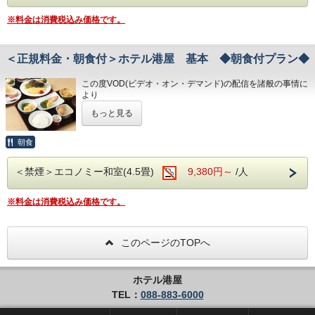
「高知家の食卓 県民総選挙2016」において選抜され
お客様は、駐車スペースの関係で
素泊まりの基本プランです。
「高知家の食卓 晩酌きっぷ」
た54店舗のうち、
事前に必ずお問い合わせ下さいませ。
※料金は消費税込み価格です。
※「晩酌きっぷ」及び各店舗のご案内や特典内容を掲
ビジネスに観光に最高の利便性！
夜に営業している25店舗で飲食すると、
・専用駐車場に置けない場合はホテル近くの
高知駅より徒歩5分！
載した
一品サービスや割引などの特典を受けられるととも
コインパーキングを
＜正規料金・朝食付＞ホテル港屋 基本 ◆朝食付プラン◆
「専用ガイドブック」をチェックイン時にお渡しい
に、
ご案内いたします。
★☆ひと目で分かる！＜ホテル港屋の魅力！＞☆★
たします。
この度VOD(ビデオ・オン・デマンド)の配信を諸般の事情に
施設設置のスタンプを集める（1店舗でも可）と記念品
・JR高知駅から徒歩５分の好立地！
より
・良質の睡眠をご提供！シモンズ社製ベッドを全洋室に採用
が貰える仕組みと、
◇その他サービス◇
令和8年1月31日
をもちまして終了させていただくこととな
・広々とした男女大浴場！深夜１時まで朝６時３０分から入
「高知家の食卓 晩酌きっぷ」とは・・・
もっと見る
りました。
特典等を受けるために提示する「きっぷ」そのものの
・全客室Wi-Fi対応、接続無料！
浴可能
今までご愛顧いただき、誠にありがとうございました。
男性用サウナあり！
事を言います。
・コインランドリー、乾燥機設置
何卒ご理解を賜りますようお願い申し上げます。
朝食
・ホテルに隣接した平置き駐車場！大型バスも駐車可能
高知県民が自ら「観光客にお勧めしたい飲食店」を選
ホテル港屋
・ＶＯＤ（ビデオオンデマンド）設置（５０
・心のこもったお客さま対応！各種クチコミで高評価
ぶ
朝食付の基本プランです。
＜禁煙＞エコノミー和室(4.5畳)
０円/泊）
9,380円～
/人
​～最高のコストパフォーマンスをご体験ください！～
「高知家の食卓 県民総選挙2016」において選抜され
★☆ひと目で分かる！＜ホテル港屋の魅力！
・無料貸出グッズ
ビジネスに観光に最高の利便性!
た54店舗のうち、
※料金は消費税込み価格です。
＞☆★
（ズボンプレッサー、レンタサイクル、化
高知駅より徒歩5分！！
◇お風呂◇
夜に営業している25店舗で飲食すると、
・JR高知駅から徒歩５分の好立地！
粧用拡大鏡など）
広々とした大浴場は一日の疲れが癒やされると好評です！
バランスのいい朝食を食べて朝から元気に！
一品サービスや割引などの特典を受けられるととも
旅の疲れを癒して下さい。男湯にはサウナも完備♪
・良質の睡眠をご提供！シモンズ社製ベッド
・２４時間フロント対応
このページのTOPへ
＜営業時間＞
に、
を全洋室に採用
・男女大浴場／6:00～9:00／15:00～25:00
★☆ひと目で分かる！＜ホテル港屋の魅力！＞☆★
施設設置のスタンプを集める（1店舗でも可）と記念品
・広々とした男女大浴場！深夜１時まで朝６
◇アクセス◇
・JR高知駅から徒歩５分の好立地！
・男性用サウナ／15:00～24:00
ホテル港屋
が貰える仕組みと、
・良質の睡眠をご提供！シモンズ社製ベッドを全洋室に採用
時0０分から入浴可能
・JR高知駅…徒歩5分
TEL：
088-883-6000
・広々とした男女大浴場！深夜１時まで朝６時３０分から入
特典等を受けるために提示する「きっぷ」そのものの
男性用サウナあり！
・高知IC…車で約10分
浴可能
◇駐車場◇