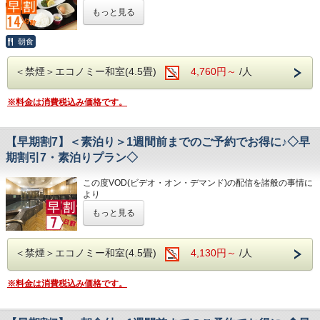
・JR高知駅…徒歩5分
令和8年1月31日
をもちまして終了させていただくこととな
④広々とした男女大浴場!深夜は1時まで朝は6時00分から入
・男女大浴場/15:00～25:00/6:00～9:00
もっと見る
・高知IC…車で約10分
りました。
浴可能
・男性用サウナ/15:00～24:00
・高知龍馬空港…車で約25分
今までご愛顧いただき、誠にありがとうございました。
男湯にはサウナも!
何卒ご理解を賜りますようお願い申し上げます。
⑤ホテルに隣接した平置き駐車場!大型車やバスも駐車可能
朝食
◇駐車場◇
◇周辺観光◇
・大型トラックやバスも駐車可能な専用平置き駐車場37台
・高知城、高知城歴史博物館、ひろめ市場、日曜市…徒歩約
14日前までのご予約でお得なプランです♪
完備。
20分
＜禁煙＞エコノミー和室(4.5畳)
4,760円～
/人
★こちらは朝食付きのプランとなります★
◇ご朝食◇
(700円/泊 ※車輌の大きさによって料金が異なります)
・繁華街…徒歩約15分/はりまや橋…徒歩約10分
★港屋自慢の朝定食を食べて朝から元気にご出発ください★
こちらのプランには朝食は付いておりません。
※大型車をご利用の場合は必ずご連絡ください
・お遍路(四国八十八ヶ所)
※料金は消費税込み価格です。
※駐車場は先着順になります
第30番札所 善楽寺…車で約15分
◇お風呂◇
※満車の場合はホテル近くのコインパーキングをご案内いた
第31番札所 竹林寺…車で約20分
広々とした大浴場は一日の疲れが癒やされると好評です!
します
第33番札所 雪蹊寺…車で約20分
★☆ひと目で分かる！ホテル港屋の５つの特徴☆★
旅の疲れを癒して下さい。男湯にはサウナも完備♪
【早期割7】＜素泊り＞1週間前までのご予約でお得に♪◇早
①心のこもったアットホームなお客さま対応
営業時間
◇その他サービス◇
②JR高知駅から徒歩5分の好立地!
・男女大浴場/15:00～25:00/6:00～9:00
期割引7・素泊りプラン◇
・全館無料Wi-Fi対応
③良質の睡眠をご提供!シモンズ社製ベッドを全洋室に採用
・男性用サウナ/15:00～24:00
・コインランドリー、乾燥機設置
④広々とした男女大浴場!深夜は1時まで朝は6時00分から入
・VOD(ビデオオンデマンド)設置(500円/泊)
この度VOD(ビデオ・オン・デマンド)の配信を諸般の事情に
浴可能
◇駐車場◇
・各種無料貸出グッズ
より
男湯にはサウナも!
・大型トラックやバスも駐車可能な専用平置き駐車場37台
・レンタルサイクル
令和8年1月31日
をもちまして終了させていただくこととな
⑤ホテルに隣接した平置き駐車場!大型車やバスも駐車可能
完備。
もっと見る
・24時間フロント対応
りました。
(700円/泊 ※車輌の大きさによって料金が異なります)
今までご愛顧いただき、誠にありがとうございました。
※大型車をご利用の場合は必ずご連絡ください
◇アクセス◇
何卒ご理解を賜りますようお願い申し上げます。
◇ご朝食◇
※駐車場は先着順になります
・JR高知駅…徒歩5分
＜禁煙＞エコノミー和室(4.5畳)
4,130円～
/人
朝食時間 6:30～10:00(9:30オーダーストップ)
※満車の場合はホテル近くのコインパーキングをご案内いた
・高知IC…車で約10分
7日前までのご予約でお得なプランです♪
港屋の朝食は日替わりメニュー！
します
・高知龍馬空港…車で約25分
☆こちらは食事なしの素泊りプランとなります☆
チェックインの際にメニューをご確認いただき
※料金は消費税込み価格です。
☆港屋自慢のサービス・ベッド・大浴場でおくつろぎくださ
和食・洋食お好きな方をお選びください♪
◇その他サービス◇
◇周辺観光◇
い☆
どちらもバランスの良い定食スタイルの朝食です！
・全館無料Wi-Fi対応
・高知城、高知城歴史博物館、ひろめ市場、日曜市…徒歩約
お米は高知のブランド米を使用しており、なんとお替り自由
・コインランドリー、乾燥機設置
20分