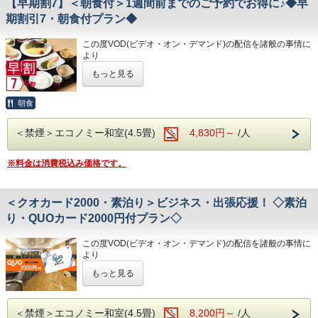
【早期割7】＜朝食付＞1週間前までのご予約でお得に♪◆早
♪
・VOD(ビデオオンデマンド)設置(500円/泊)
・繁華街…徒歩約15分/はりまや橋…徒歩約10分
期割引7・朝食付プラン◆
・各種無料貸出グッズ
・お遍路(四国八十八ヶ所)
★☆ひと目で分かる！ホテル港屋の５つの特徴☆★
◇お風呂◇
・レンタルサイクル
第30番札所 善楽寺…車で約15分
①心のこもったアットホームなお客さま対応
広々とした大浴場は一日の疲れが癒やされると好評です!
・24時間フロント対応
この度VOD(ビデオ・オン・デマンド)の配信を諸般の事情に
第31番札所 竹林寺…車で約20分
②JR高知駅から徒歩5分の好立地!
旅の疲れを癒して下さい。男湯にはサウナも完備♪
より
第33番札所 雪蹊寺…車で約20分
③良質の睡眠をご提供!シモンズ社製ベッドを全洋室に採用
営業時間
◇アクセス◇
令和8年1月31日
をもちまして終了させていただくこととな
④広々とした男女大浴場!深夜は1時まで朝は6時00分から入
・男女大浴場/15:00～25:00/6:00～9:00
もっと見る
・JR高知駅…徒歩5分
りました。
浴可能
・男性用サウナ/15:00～24:00
・高知IC…車で約10分
今までご愛顧いただき、誠にありがとうございました。
男湯にはサウナも!
・高知龍馬空港…車で約25分
何卒ご理解を賜りますようお願い申し上げます。
⑤ホテルに隣接した平置き駐車場!大型車やバスも駐車可能
朝食
◇駐車場◇
・大型トラックやバスも駐車可能な専用平置き駐車場37台
◇周辺観光◇
7日前までのご予約でお得なプランです♪
完備。
・高知城、高知城歴史博物館、ひろめ市場、日曜市…徒歩約
＜禁煙＞エコノミー和室(4.5畳)
4,830円～
/人
★こちらは朝食付きのプランとなります★
◇ご朝食◇
(700円/泊 ※車輌の大きさによって料金が異なります)
20分
★港屋自慢の朝定食を食べて朝から元気にご出発ください★
こちらのプランには朝食は付いておりません。
※大型車をご利用の場合は必ずご連絡ください
・繁華街…徒歩約15分/はりまや橋…徒歩約10分
※料金は消費税込み価格です。
※駐車場は先着順になります
・お遍路(四国八十八ヶ所)
◇お風呂◇
※満車の場合はホテル近くのコインパーキングをご案内いた
第30番札所 善楽寺…車で約15分
広々とした大浴場は一日の疲れが癒やされると好評です!
します
第31番札所 竹林寺…車で約20分
★☆ひと目で分かる！ホテル港屋の５つの特徴☆★
旅の疲れを癒して下さい。男湯にはサウナも完備♪
第33番札所 雪蹊寺…車で約20分
＜クオカード2000・素泊り＞ビジネス・出張応援！ ◇素泊
①心のこもったアットホームなお客さま対応
営業時間
◇その他サービス◇
②JR高知駅から徒歩5分の好立地!
・男女大浴場/15:00～25:00/6:00～9:00
り・QUOカード2000円付プラン◇
・全館無料Wi-Fi対応
③良質の睡眠をご提供!シモンズ社製ベッドを全洋室に採用
・男性用サウナ/15:00～24:00
・コインランドリー、乾燥機設置
④広々とした男女大浴場!深夜は1時まで朝は6時00分から入
・VOD(ビデオオンデマンド)設置(500円/泊)
この度VOD(ビデオ・オン・デマンド)の配信を諸般の事情に
浴可能
◇駐車場◇
・各種無料貸出グッズ
より
男湯にはサウナも!
・大型トラックやバスも駐車可能な専用平置き駐車場37台
・レンタルサイクル
令和8年1月31日
をもちまして終了させていただくこととな
⑤ホテルに隣接した平置き駐車場!大型車やバスも駐車可能
完備。
もっと見る
・24時間フロント対応
りました。
(700円/泊 ※車輌の大きさによって料金が異なります)
今までご愛顧いただき、誠にありがとうございました。
※大型車をご利用の場合は必ずご連絡ください
◇アクセス◇
何卒ご理解を賜りますようお願い申し上げます。
◇ご朝食◇
※駐車場は先着順になります
・JR高知駅…徒歩5分
＜禁煙＞エコノミー和室(4.5畳)
8,200円～
/人
朝食時間 6:30～10:00(9:30オーダーストップ)
※満車の場合はホテル近くのコインパーキングをご案内いた