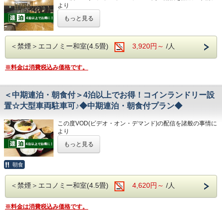
浴可能
完備。
・24時間フロント対応
より
男湯にはサウナも!
(700円/泊 ※車輌の大きさによって料金が異なります)
令和8年1月31日
をもちまして終了させていただくこととな
⑤ホテルに隣接した平置き駐車場!大型車やバスも駐車可能
※大型車をご利用の場合は必ずご連絡ください
もっと見る
◇アクセス◇
りました。
※駐車場は先着順になります
・JR高知駅…徒歩5分
今までご愛顧いただき、誠にありがとうございました。
※満車の場合はホテル近くのコインパーキングをご案内いた
・高知IC…車で約10分
何卒ご理解を賜りますようお願い申し上げます。
◇ご朝食◇
します
・高知龍馬空港…車で約25分
＜禁煙＞エコノミー和室(4.5畳)
3,920円～
/人
朝食時間 6:30～10:00(9:30オーダーストップ)
4泊以上でお得な連泊プランです♪
港屋の朝食は日替わりメニュー！
◇その他サービス◇
◇周辺観光◇
☆こちらは食事なしの素泊りプランとなります☆
チェックインの際にメニューをご確認いただき
・全館無料Wi-Fi対応
※料金は消費税込み価格です。
・高知城、高知城歴史博物館、ひろめ市場、日曜市…徒歩約
☆港屋自慢のサービス・ベッド・大浴場でおくつろぎくださ
和食・洋食お好きな方をお選びください♪
・コインランドリー、乾燥機設置
20分
い☆
どちらもバランスの良い定食スタイルの朝食です！
・VOD(ビデオオンデマンド)設置(500円/泊)
・繁華街…徒歩約15分/はりまや橋…徒歩約10分
お米は高知のブランド米を使用しており、なんとお替り自由
・各種無料貸出グッズ
・お遍路(四国八十八ヶ所)
＜中期連泊・朝食付＞4泊以上でお得！コインランドリー設
♪
・レンタルサイクル
第30番札所 善楽寺…車で約15分
置☆大型車両駐車可♪◆中期連泊・朝食付プラン◆
・24時間フロント対応
第31番札所 竹林寺…車で約20分
★☆ひと目で分かる！ホテル港屋の５つの特徴☆★
◇お風呂◇
第33番札所 雪蹊寺…車で約20分
①心のこもったアットホームなお客さま対応
広々とした大浴場は一日の疲れが癒やされると好評です!
◇アクセス◇
この度VOD(ビデオ・オン・デマンド)の配信を諸般の事情に
②JR高知駅から徒歩5分の好立地!
旅の疲れを癒して下さい。男湯にはサウナも完備♪
・JR高知駅…徒歩5分
より
③良質の睡眠をご提供!シモンズ社製ベッドを全洋室に採用
営業時間
・高知IC…車で約10分
令和8年1月31日
をもちまして終了させていただくこととな
④広々とした男女大浴場!深夜は1時まで朝は6時00分から入
・男女大浴場/15:00～25:00/6:00～9:00
もっと見る
・高知龍馬空港…車で約25分
りました。
浴可能
・男性用サウナ/15:00～24:00
今までご愛顧いただき、誠にありがとうございました。
男湯にはサウナも!
◇周辺観光◇
何卒ご理解を賜りますようお願い申し上げます。
⑤ホテルに隣接した平置き駐車場!大型車やバスも駐車可能
朝食
◇駐車場◇
・高知城、高知城歴史博物館、ひろめ市場、日曜市…徒歩約
・大型トラックやバスも駐車可能な専用平置き駐車場37台
20分
4泊以上でお得な連泊プランです♪
完備。
・繁華街…徒歩約15分/はりまや橋…徒歩約10分
＜禁煙＞エコノミー和室(4.5畳)
4,620円～
/人
★こちらは朝食付きのプランとなります★
◇ご朝食◇
(700円/泊 ※車輌の大きさによって料金が異なります)
・お遍路(四国八十八ヶ所)
★港屋自慢の朝定食を食べて朝から元気にご出発ください★
こちらのプランには朝食は付いておりません。
※大型車をご利用の場合は必ずご連絡ください
第30番札所 善楽寺…車で約15分
※料金は消費税込み価格です。
※駐車場は先着順になります
第31番札所 竹林寺…車で約20分
◇お風呂◇
※満車の場合はホテル近くのコインパーキングをご案内いた
第33番札所 雪蹊寺…車で約20分
★☆ひと目で分かる！ホテル港屋の５つの特徴☆★
広々とした大浴場は一日の疲れが癒やされると好評です!