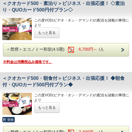
・全館無料Wi-Fi対応
＜クオカード500・素泊り＞ビジネス・出張応援！ ◇素泊
③良質の睡眠をご提供!シモンズ社製ベッドを全洋室に採用
・男性用サウナ/15:00～24:00
・コインランドリー、乾燥機設置
④広々とした男女大浴場!深夜は1時まで朝は6時00分から入
り・QUOカード500円付プラン◇
・VOD(ビデオオンデマンド)設置(500円/泊)
浴可能
◇駐車場◇
・各種無料貸出グッズ
男湯にはサウナも!
・大型トラックやバスも駐車可能な専用平置き駐車場37台
・レンタルサイクル
この度VOD(ビデオ・オン・デマンド)の配信を諸般の事情に
⑤ホテルに隣接した平置き駐車場!大型車やバスも駐車可能
完備。
・24時間フロント対応
より
(700円/泊 ※車輌の大きさによって料金が異なります)
令和8年1月31日
をもちまして終了させていただくこととな
※大型車をご利用の場合は必ずご連絡ください
もっと見る
◇アクセス◇
りました。
◇ご朝食◇
※駐車場は先着順になります
・JR高知駅…徒歩5分
今までご愛顧いただき、誠にありがとうございました。
朝食時間 6:30～10:00(9:30オーダーストップ)
※満車の場合はホテル近くのコインパーキングをご案内いた
・高知IC…車で約10分
何卒ご理解を賜りますようお願い申し上げます。
港屋の朝食は日替わりメニュー！
します
・高知龍馬空港…車で約25分
＜禁煙＞エコノミー和室(4.5畳)
6,700円～
/人
チェックインの際にメニューをご確認いただき
QUOカード500円付のプランです♪
和食・洋食お好きな方をお選びください♪
◇その他サービス◇
◇周辺観光◇
☆こちらは食事なしの素泊りプランとなります☆
どちらもバランスの良い定食スタイルの朝食です！
・全館無料Wi-Fi対応
※料金は消費税込み価格です。
・高知城、高知城歴史博物館、ひろめ市場、日曜市…徒歩約
☆港屋自慢のサービス・ベッド・大浴場でおくつろぎくださ
お米は高知のブランド米を使用しており、なんとお替り自由
・コインランドリー、乾燥機設置
20分
い☆
♪
・VOD(ビデオオンデマンド)設置(500円/泊)
・繁華街…徒歩約15分/はりまや橋…徒歩約10分
・各種無料貸出グッズ
・お遍路(四国八十八ヶ所)
★☆ひと目で分かる！ホテル港屋の５つの特徴☆★
＜クオカード500・朝食付＞ビジネス・出張応援！ ◆朝食
◇お風呂◇
・レンタルサイクル
第30番札所 善楽寺…車で約15分
①心のこもったアットホームなお客さま対応
広々とした大浴場は一日の疲れが癒やされると好評です!
付・QUOカード500円付プラン◆
・24時間フロント対応
第31番札所 竹林寺…車で約20分
②JR高知駅から徒歩5分の好立地!
旅の疲れを癒して下さい。男湯にはサウナも完備♪
第33番札所 雪蹊寺…車で約20分
③良質の睡眠をご提供!シモンズ社製ベッドを全洋室に採用
営業時間
◇アクセス◇
この度VOD(ビデオ・オン・デマンド)の配信を諸般の事情に
④広々とした男女大浴場!深夜は1時まで朝は6時00分から入
・男女大浴場/15:00～25:00/6:00～9:00
・JR高知駅…徒歩5分
より
浴可能
・男性用サウナ/15:00～24:00
・高知IC…車で約10分
令和8年1月31日
をもちまして終了させていただくこととな
男湯にはサウナも!
もっと見る
・高知龍馬空港…車で約25分
りました。
⑤ホテルに隣接した平置き駐車場!大型車やバスも駐車可能
◇駐車場◇
今までご愛顧いただき、誠にありがとうございました。
・大型トラックやバスも駐車可能な専用平置き駐車場37台
◇周辺観光◇
何卒ご理解を賜りますようお願い申し上げます。
朝食
完備。
・高知城、高知城歴史博物館、ひろめ市場、日曜市…徒歩約
◇ご朝食◇
(700円/泊 ※車輌の大きさによって料金が異なります)
20分
QUOカード500円付のプランです♪
こちらのプランには朝食は付いておりません。
※大型車をご利用の場合は必ずご連絡ください
・繁華街…徒歩約15分/はりまや橋…徒歩約10分
＜禁煙＞エコノミー和室(4.5畳)
7,400円～
/人