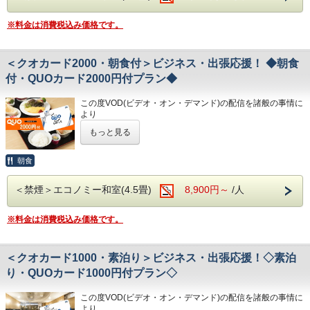
・高知IC…車で約10分
QUOカード2000円付のプランです♪
港屋の朝食は日替わりメニュー！
します
・高知龍馬空港…車で約25分
☆こちらは食事なしの素泊りプランとなります☆
チェックインの際にメニューをご確認いただき
※料金は消費税込み価格です。
☆港屋自慢のサービス・ベッド・大浴場でおくつろぎくださ
和食・洋食お好きな方をお選びください♪
◇その他サービス◇
◇周辺観光◇
い☆
どちらもバランスの良い定食スタイルの朝食です！
・全館無料Wi-Fi対応
・高知城、高知城歴史博物館、ひろめ市場、日曜市…徒歩約
お米は高知のブランド米を使用しており、なんとお替り自由
・コインランドリー、乾燥機設置
20分
★☆ひと目で分かる！ホテル港屋の５つの特徴☆★
＜クオカード2000・朝食付＞ビジネス・出張応援！ ◆朝食
♪
・VOD(ビデオオンデマンド)設置(500円/泊)
・繁華街…徒歩約15分/はりまや橋…徒歩約10分
①心のこもったアットホームなお客さま対応
付・QUOカード2000円付プラン◆
・各種無料貸出グッズ
・お遍路(四国八十八ヶ所)
②JR高知駅から徒歩5分の好立地!
◇お風呂◇
・レンタルサイクル
第30番札所 善楽寺…車で約15分
③良質の睡眠をご提供!シモンズ社製ベッドを全洋室に採用
広々とした大浴場は一日の疲れが癒やされると好評です!
・24時間フロント対応
この度VOD(ビデオ・オン・デマンド)の配信を諸般の事情に
第31番札所 竹林寺…車で約20分
④広々とした男女大浴場!深夜は1時まで朝は6時00分から入
旅の疲れを癒して下さい。男湯にはサウナも完備♪
より
第33番札所 雪蹊寺…車で約20分
浴可能
営業時間
◇アクセス◇
令和8年1月31日
をもちまして終了させていただくこととな
男湯にはサウナも!
・男女大浴場/15:00～25:00/6:00～9:00
もっと見る
・JR高知駅…徒歩5分
りました。
⑤ホテルに隣接した平置き駐車場!大型車やバスも駐車可能
・男性用サウナ/15:00～24:00
・高知IC…車で約10分
今までご愛顧いただき、誠にありがとうございました。
・高知龍馬空港…車で約25分
何卒ご理解を賜りますようお願い申し上げます。
朝食
◇駐車場◇
◇ご朝食◇
・大型トラックやバスも駐車可能な専用平置き駐車場３７台
◇周辺観光◇
QUOカード2000円付のプランです♪
こちらのプランには朝食は付いておりません。
完備。
・高知城、高知城歴史博物館、ひろめ市場、日曜市…徒歩約
＜禁煙＞エコノミー和室(4.5畳)
8,900円～
/人
★こちらは朝食付きのプランとなります★
(700円/泊 ※車輌の大きさによって料金が異なります)
20分
★港屋自慢の朝定食を食べて朝から元気にご出発ください★
◇お風呂◇
※大型車をご利用の場合は必ずご連絡ください
・繁華街…徒歩約15分/はりまや橋…徒歩約10分
広々とした大浴場は一日の疲れが癒やされると好評です!
※料金は消費税込み価格です。
※駐車場は先着順になります
・お遍路(四国八十八ヶ所)
★☆ひと目で分かる！ホテル港屋の５つの特徴☆★
旅の疲れを癒して下さい。男湯にはサウナも完備♪
※満車の場合はホテル近くのコインパーキングをご案内いた
第30番札所 善楽寺…車で約15分
①心のこもったアットホームなお客さま対応
営業時間
します
第31番札所 竹林寺…車で約20分
②JR高知駅から徒歩5分の好立地!
・男女大浴場/15:00～25:00/6:00～9:00
第33番札所 雪蹊寺…車で約20分
＜クオカード1000・素泊り＞ビジネス・出張応援！◇素泊
③良質の睡眠をご提供!シモンズ社製ベッドを全洋室に採用
・男性用サウナ/15:00～24:00
◇その他サービス◇
④広々とした男女大浴場!深夜は1時まで朝は6時00分から入
り・QUOカード1000円付プラン◇
・全館無料Wi-Fi対応
浴可能
◇駐車場◇
・コインランドリー、乾燥機設置
男湯にはサウナも!
・大型トラックやバスも駐車可能な専用平置き駐車場37台
・VOD(ビデオオンデマンド)設置(500円/泊)
この度VOD(ビデオ・オン・デマンド)の配信を諸般の事情に
⑤ホテルに隣接した平置き駐車場!大型車やバスも駐車可能
完備。
・各種無料貸出グッズ
より