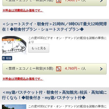
★こちらは朝食付きのプランとなります★
※駐車場は先着順になります
・お遍路(四国八十八ヶ所)
★港屋自慢の朝定食を食べて朝から元気にご出発ください★
◇お風呂◇
※満車の場合はホテル近くのコインパーキングをご案内いた
第30番札所 善楽寺…車で約15分
広々とした大浴場は一日の疲れが癒やされると好評です!
※料金は消費税込み価格です。
します
第31番札所 竹林寺…車で約20分
★☆ひと目で分かる！ホテル港屋の５つの特徴☆★
旅の疲れを癒して下さい。男湯にはサウナも完備♪
第33番札所 雪蹊寺…車で約20分
①心のこもったアットホームなお客さま対応
営業時間
◇その他サービス◇
②JR高知駅から徒歩5分の好立地!
・男女大浴場/15:00～25:00/6:00～9:00
・全館無料Wi-Fi対応
＜ショートステイ・朝食付＞21時IN／9時OUT最大12時間滞
③良質の睡眠をご提供!シモンズ社製ベッドを全洋室に採用
・男性用サウナ/15:00～24:00
・コインランドリー、乾燥機設置
④広々とした男女大浴場!深夜は1時まで朝は6時00分から入
在！◆朝食付プラン・ショートステイプラン◆
・VOD(ビデオオンデマンド)設置(500円/泊)
浴可能
◇駐車場◇
・各種無料貸出グッズ
男湯にはサウナも!
・大型トラックやバスも駐車可能な専用平置き駐車場37台
・レンタルサイクル
この度VOD(ビデオ・オン・デマンド)の配信を諸般の事情に
⑤ホテルに隣接した平置き駐車場!大型車やバスも駐車可能
完備。
・24時間フロント対応
より
(700円/泊 ※車輌の大きさによって料金が異なります)
令和8年1月31日
をもちまして終了させていただくこととな
※大型車をご利用の場合は必ずご連絡ください
もっと見る
◇アクセス◇
りました。
◇ご朝食◇
※駐車場は先着順になります
・JR高知駅…徒歩5分
今までご愛顧いただき、誠にありがとうございました。
朝食時間 6:30～10:00(9:30オーダーストップ)
※満車の場合はホテル近くのコインパーキングをご案内いた
・高知IC…車で約10分
何卒ご理解を賜りますようお願い申し上げます。
朝食
港屋の朝食は日替わりメニュー！
します
・高知龍馬空港…車で約25分
チェックインの際にメニューをご確認いただき
滞在時間は短い分、お得なショートステイプラン♪
和食・洋食お好きな方をお選びください♪
◇その他サービス◇
＜禁煙＞エコノミー和室(4.5畳)
4,760円～
/人
◇周辺観光◇
チェックインが遅い方にオススメです！
どちらもバランスの良い定食スタイルの朝食です！
・全館無料Wi-Fi対応
・高知城、高知城歴史博物館、ひろめ市場、日曜市…徒歩約
チェックイン：21時以降(通常15時以降)
お米は高知のブランド米を使用しており、なんとお替り自由
・コインランドリー、乾燥機設置
20分
チェックアウト：9時迄 (通常10時迄)
♪
※料金は消費税込み価格です。
・VOD(ビデオオンデマンド)設置(500円/泊)
・繁華街…徒歩約15分/はりまや橋…徒歩約10分
・各種無料貸出グッズ
・お遍路(四国八十八ヶ所)
★こちらは朝食付きのプランとなります★
◇お風呂◇
・レンタルサイクル
第30番札所 善楽寺…車で約15分
★港屋自慢の朝定食を食べて朝から元気にご出発ください★
広々とした大浴場は一日の疲れが癒やされると好評です!
・24時間フロント対応
＜my遊バスチケット付・朝食付＞高知観光♪桂浜・高知城に
第31番札所 竹林寺…車で約20分
旅の疲れを癒して下さい。男湯にはサウナも完備♪
第33番札所 雪蹊寺…車で約20分
行くなら！◆朝食付き・my遊バスチケット付◆
営業時間
◇アクセス◇
・男女大浴場/15:00～25:00/6:00～9:00
・JR高知駅…徒歩5分
★☆ひと目で分かる！ホテル港屋の５つの特徴☆★
・男性用サウナ/15:00～24:00
・高知IC…車で約10分
この度VOD(ビデオ・オン・デマンド)の配信を諸般の事情に
①心のこもったアットホームなお客さま対応