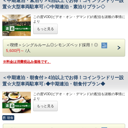
＜中期連泊・素泊り＞4泊以上でお得！コインランドリー設
②JR高知駅から徒歩5分の好立地!
◇駐車場◇
・レンタルサイクル
③良質の睡眠をご提供!シモンズ社製ベッドを全洋室に採用
・大型トラックやバスも駐車可能な専用平置き駐車場37台
置☆大型車両駐車可♪◇中期連泊・素泊りプラン◇
・24時間フロント対応
④広々とした男女大浴場!深夜は1時まで朝は6時00分から入
完備。
浴可能
(700円/泊 ※車輌の大きさによって料金が異なります)
◇アクセス◇
この度VOD(ビデオ・オン・デマンド)の配信を諸般の事情に
男湯にはサウナも!
※大型車をご利用の場合は必ずご連絡ください
・JR高知駅…徒歩5分
より
⑤ホテルに隣接した平置き駐車場!大型車やバスも駐車可能
※駐車場は先着順になります
・高知IC…車で約10分
令和8年1月31日
をもちまして終了させていただくこととな
※満車の場合はホテル近くのコインパーキングをご案内いた
もっと見る
・高知龍馬空港…車で約25分
りました。
します
今までご愛顧いただき、誠にありがとうございました。
◇ご朝食◇
◇周辺観光◇
何卒ご理解を賜りますようお願い申し上げます。
朝食時間 6:30～10:00(9:30オーダーストップ)
◇その他サービス◇
・高知城、高知城歴史博物館、ひろめ市場、日曜市…徒歩約
＜喫煙＞シングルルーム◎シモンズベッド採用！◎
港屋の朝食は日替わりメニュー！
・全館無料Wi-Fi対応
20分
4泊以上でお得な連泊プランです♪
5,600円～
/人
チェックインの際にメニューをご確認いただき
・コインランドリー、乾燥機設置
・繁華街…徒歩約15分/はりまや橋…徒歩約10分
☆こちらは食事なしの素泊りプランとなります☆
和食・洋食お好きな方をお選びください♪
・VOD(ビデオオンデマンド)設置(500円/泊)
・お遍路(四国八十八ヶ所)
☆港屋自慢のサービス・ベッド・大浴場でおくつろぎくださ
どちらもバランスの良い定食スタイルの朝食です！
・各種無料貸出グッズ
※料金は消費税込み価格です。
第30番札所 善楽寺…車で約15分
い☆
お米は高知のブランド米を使用しており、なんとお替り自由
・レンタルサイクル
第31番札所 竹林寺…車で約20分
♪
・24時間フロント対応
第33番札所 雪蹊寺…車で約20分
＜中期連泊・朝食付＞4泊以上でお得！コインランドリー設
◇お風呂◇
◇アクセス◇
★☆ひと目で分かる！ホテル港屋の５つの特徴☆★
広々とした大浴場は一日の疲れが癒やされると好評です!
置☆大型車両駐車可♪◆中期連泊・朝食付プラン◆
・JR高知駅…徒歩5分
①心のこもったアットホームなお客さま対応
旅の疲れを癒して下さい。男湯にはサウナも完備♪
・高知IC…車で約10分
②JR高知駅から徒歩5分の好立地!
営業時間
・高知龍馬空港…車で約25分
この度VOD(ビデオ・オン・デマンド)の配信を諸般の事情に
③良質の睡眠をご提供!シモンズ社製ベッドを全洋室に採用
・男女大浴場/15:00～25:00/6:00～9:00
より
④広々とした男女大浴場!深夜は1時まで朝は6時00分から入
・男性用サウナ/15:00～24:00
◇周辺観光◇
令和8年1月31日
をもちまして終了させていただくこととな
浴可能
もっと見る
・高知城、高知城歴史博物館、ひろめ市場、日曜市…徒歩約
りました。
男湯にはサウナも!
◇駐車場◇
20分
今までご愛顧いただき、誠にありがとうございました。
⑤ホテルに隣接した平置き駐車場!大型車やバスも駐車可能
・大型トラックやバスも駐車可能な専用平置き駐車場37台
・繁華街…徒歩約15分/はりまや橋…徒歩約10分
何卒ご理解を賜りますようお願い申し上げます。
朝食
完備。
・お遍路(四国八十八ヶ所)
(700円/泊 ※車輌の大きさによって料金が異なります)
第30番札所 善楽寺…車で約15分
4泊以上でお得な連泊プランです♪
◇ご朝食◇