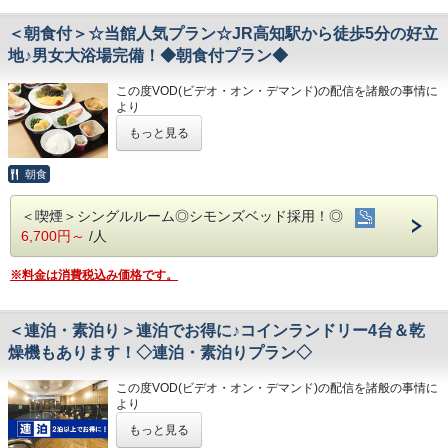
①心のこもったアットホームなお客さま対応
②JR高知駅から徒歩5分の好立地!
＜朝食付＞☆当館人気プラン☆JR高知駅から徒歩5分の好立
③良質の睡眠をご提供!シモンズ社製ベッドを全洋室に採用
地♪男女大浴場完備！◆朝食付プラン◆
④広々とした男女大浴場!深夜は1時まで朝は6時00分から入
浴可能
この度VOD(ビデオ・オン・デマンド)の配信を諸般の事情に
男湯にはサウナも!
より
⑤ホテルに隣接した平置き駐車場!大型車やバスも駐車可能
令和8年1月31日
をもちまして終了させていただくこととな
もっと見る
りました。
今までご愛顧いただき、誠にありがとうございました。
◇ご朝食◇
何卒ご理解を賜りますようお願い申し上げます。
こちらのプランには朝食は付いておりません。
朝食
★こちらは朝食付きのプランとなります★
◇お風呂◇
＜喫煙＞シングルルーム◎シモンズベッド採用！◎
★港屋自慢の朝定食を食べて朝から元気にご出発ください★
広々とした大浴場は一日の疲れが癒やされると好評です!
6,700円～
/人
旅の疲れを癒して下さい。男湯にはサウナも完備♪
営業時間
★☆ひと目で分かる！ホテル港屋の５つの特徴☆★
・男女大浴場/15:00～25:00/6:00～9:00
※料金は消費税込み価格です。
①心のこもったアットホームなお客さま対応
・男性用サウナ/15:00～24:00
②JR高知駅から徒歩5分の好立地!
③良質の睡眠をご提供!シモンズ社製ベッドを全洋室に採用
◇駐車場◇
＜連泊・素泊り＞連泊でお得に♪コインランドリー4台＆乾
④広々とした男女大浴場!深夜は1時まで朝は6時00分から入
・大型トラックやバスも駐車可能な専用平置き駐車場37台
浴可能
完備。
燥機もあります！◇連泊・素泊りプラン◇
男湯にはサウナも!
(700円/泊 ※車輌の大きさによって料金が異なります)
⑤ホテルに隣接した平置き駐車場!大型車やバスも駐車可能
※大型車をご利用の場合は必ずご連絡ください
この度VOD(ビデオ・オン・デマンド)の配信を諸般の事情に
※駐車場は先着順になります
より
※満車の場合はホテル近くのコインパーキングをご案内いた
令和8年1月31日
をもちまして終了させていただくこととな
◇ご朝食◇
します
もっと見る
りました。
朝食時間 6:30～10:00(9:30オーダーストップ)