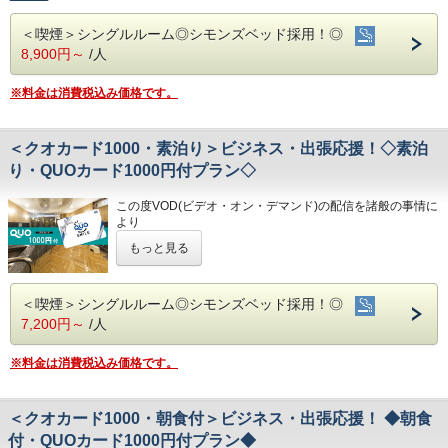
こちらのプランには朝食は付いておりません。
(700円/泊 ※車輌の大きさによって料金が異なります)
・繁華街…徒歩約15分/はりまや橋…徒歩約10分
QUOカード2000円付のプランです♪
※大型車をご利用の場合は必ずご連絡ください
・お遍路(四国八十八ヶ所)
＜喫煙＞シングルルーム◎シモンズベッド採用！◎
★こちらは朝食付きのプランとなります★
◇お風呂◇
※駐車場は先着順になります
第30番札所 善楽寺…車で約15分
8,900円～
/人
★港屋自慢の朝定食を食べて朝から元気にご出発ください★
広々とした大浴場は一日の疲れが癒やされると好評です!
※満車の場合はホテル近くのコインパーキングをご案内いた
第31番札所 竹林寺…車で約20分
旅の疲れを癒して下さい。男湯にはサウナも完備♪
します
第33番札所 雪蹊寺…車で約20分
★☆ひと目で分かる！ホテル港屋の５つの特徴☆★
営業時間
※料金は消費税込み価格です。
①心のこもったアットホームなお客さま対応
・男女大浴場/15:00～25:00/6:00～9:00
◇その他サービス◇
②JR高知駅から徒歩5分の好立地!
・男性用サウナ/15:00～24:00
・全館無料Wi-Fi対応
③良質の睡眠をご提供!シモンズ社製ベッドを全洋室に採用
・コインランドリー、乾燥機設置
＜クオカード1000・素泊り＞ビジネス・出張応援！◇素泊
④広々とした男女大浴場!深夜は1時まで朝は6時00分から入
◇駐車場◇
・VOD(ビデオオンデマンド)設置(500円/泊)
浴可能
・大型トラックやバスも駐車可能な専用平置き駐車場37台
り・QUOカード1000円付プラン◇
・各種無料貸出グッズ
男湯にはサウナも!
完備。
・レンタルサイクル
⑤ホテルに隣接した平置き駐車場!大型車やバスも駐車可能
(700円/泊 ※車輌の大きさによって料金が異なります)
・24時間フロント対応
この度VOD(ビデオ・オン・デマンド)の配信を諸般の事情に
※大型車をご利用の場合は必ずご連絡ください
より
※駐車場は先着順になります
◇アクセス◇
令和8年1月31日
をもちまして終了させていただくこととな
◇ご朝食◇
※満車の場合はホテル近くのコインパーキングをご案内いた
もっと見る
・JR高知駅…徒歩5分
りました。
朝食時間 6:30～10:00(9:30オーダーストップ)
します
・高知IC…車で約10分
今までご愛顧いただき、誠にありがとうございました。
港屋の朝食は日替わりメニュー！
・高知龍馬空港…車で約25分
何卒ご理解を賜りますようお願い申し上げます。
チェックインの際にメニューをご確認いただき
◇その他サービス◇
＜喫煙＞シングルルーム◎シモンズベッド採用！◎
和食・洋食お好きな方をお選びください♪
・全館無料Wi-Fi対応
◇周辺観光◇
QUOカード1000円付のプランです♪
7,200円～
/人
どちらもバランスの良い定食スタイルの朝食です！
・コインランドリー、乾燥機設置
・高知城、高知城歴史博物館、ひろめ市場、日曜市…徒歩約
☆こちらは食事なしの素泊りプランとなります☆
お米は高知のブランド米を使用しており、なんとお替り自由
・VOD(ビデオオンデマンド)設置(500円/泊)
20分
☆港屋自慢のサービス・ベッド・大浴場でおくつろぎくださ
♪
・各種無料貸出グッズ
※料金は消費税込み価格です。
・繁華街…徒歩約15分/はりまや橋…徒歩約10分
い☆
・レンタルサイクル
・お遍路(四国八十八ヶ所)
◇お風呂◇
・24時間フロント対応
第30番札所 善楽寺…車で約15分
★☆ひと目で分かる！ホテル港屋の５つの特徴☆★
広々とした大浴場は一日の疲れが癒やされると好評です!
第31番札所 竹林寺…車で約20分
①心のこもったアットホームなお客さま対応
＜クオカード1000・朝食付＞ビジネス・出張応援！ ◆朝食
旅の疲れを癒して下さい。男湯にはサウナも完備♪
◇アクセス◇
第33番札所 雪蹊寺…車で約20分
②JR高知駅から徒歩5分の好立地!
営業時間
付・QUOカード1000円付プラン◆
・JR高知駅…徒歩5分
③良質の睡眠をご提供!シモンズ社製ベッドを全洋室に採用