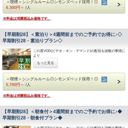
※大型車をご利用の場合は必ずご連絡ください
第31番札所 竹林寺…車で約20分
＜喫煙＞シングルルーム◎シモンズベッド採用！◎
★こちらは朝食付きのプランとなります★
こちらのプランには朝食は付いておりません。
※駐車場は先着順になります
第33番札所 雪蹊寺…車で約20分
6,300円～
/人
★港屋自慢の朝定食を食べて朝から元気にご出発ください★
※満車の場合はホテル近くのコインパーキングをご案内いた
◇お風呂◇
します
広々とした大浴場は一日の疲れが癒やされると好評です!
※料金は消費税込み価格です。
★☆ひと目で分かる！ホテル港屋の５つの特徴☆★
旅の疲れを癒して下さい。男湯にはサウナも完備♪
◇その他サービス◇
①心のこもったアットホームなお客さま対応
営業時間
・全館無料Wi-Fi対応
②JR高知駅から徒歩5分の好立地!
・男女大浴場/15:00～25:00/6:00～9:00
・コインランドリー、乾燥機設置
【早期割28】＜素泊り＞4週間前までのご予約でお得に♪◇
③良質の睡眠をご提供!シモンズ社製ベッドを全洋室に採用
・男性用サウナ/15:00～24:00
・VOD(ビデオオンデマンド)設置(500円/泊)
④広々とした男女大浴場!深夜は1時まで朝は6時00分から入
早期割引28・素泊りプラン◇
・各種無料貸出グッズ
浴可能
◇駐車場◇
・レンタルサイクル
男湯にはサウナも!
・大型トラックやバスも駐車可能な専用平置き駐車場37台
・24時間フロント対応
この度VOD(ビデオ・オン・デマンド)の配信を諸般の事情に
⑤ホテルに隣接した平置き駐車場!大型車やバスも駐車可能
完備。
より
(700円/泊 ※車輌の大きさによって料金が異なります)
◇アクセス◇
令和8年1月31日
をもちまして終了させていただくこととな
※大型車をご利用の場合は必ずご連絡ください
もっと見る
・JR高知駅…徒歩5分
りました。
◇ご朝食◇
※駐車場は先着順になります
・高知IC…車で約10分
今までご愛顧いただき、誠にありがとうございました。
朝食時間 6:30～10:00(9:30オーダーストップ)
※満車の場合はホテル近くのコインパーキングをご案内いた
・高知龍馬空港…車で約25分
何卒ご理解を賜りますようお願い申し上げます。
港屋の朝食は日替わりメニュー！
します
＜喫煙＞シングルルーム◎シモンズベッド採用！◎
チェックインの際にメニューをご確認いただき
◇周辺観光◇
28日前までのご予約でお得なプランです♪
5,700円～
/人
和食・洋食お好きな方をお選びください♪
◇その他サービス◇
・高知城、高知城歴史博物館、ひろめ市場、日曜市…徒歩約
☆こちらは食事なしの素泊りプランとなります☆
どちらもバランスの良い定食スタイルの朝食です！
・全館無料Wi-Fi対応
20分
☆港屋自慢のサービス・ベッド・大浴場でおくつろぎくださ
お米は高知のブランド米を使用しており、なんとお替り自由
・コインランドリー、乾燥機設置
※料金は消費税込み価格です。
・繁華街…徒歩約15分/はりまや橋…徒歩約10分
い☆
♪
・VOD(ビデオオンデマンド)設置(500円/泊)
・お遍路(四国八十八ヶ所)
・各種無料貸出グッズ
第30番札所 善楽寺…車で約15分
◇お風呂◇
・レンタルサイクル
第31番札所 竹林寺…車で約20分
★☆ひと目で分かる！ホテル港屋の５つの特徴☆★
【早期割28】＜朝食付＞4週間前までのご予約でお得に♪◆
広々とした大浴場は一日の疲れが癒やされると好評です!
・24時間フロント対応
第33番札所 雪蹊寺…車で約20分
①心のこもったアットホームなお客さま対応
旅の疲れを癒して下さい。男湯にはサウナも完備♪
早期割引28・朝食付プラン◆
②JR高知駅から徒歩5分の好立地!
営業時間
◇アクセス◇
③良質の睡眠をご提供!シモンズ社製ベッドを全洋室に採用
・男女大浴場/15:00～25:00/6:00～9:00
・JR高知駅…徒歩5分
この度VOD(ビデオ・オン・デマンド)の配信を諸般の事情に