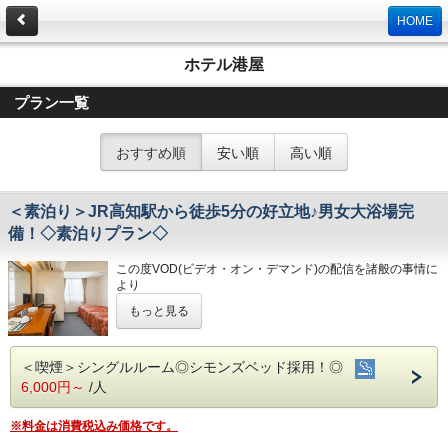
HOME
ホテル港屋
プラン一覧
おすすめ順
安い順
高い順
＜素泊り＞JR高知駅から徒歩5分の好立地♪男女大浴場完
備！◇素泊りプラン◇
この度VOD(ビデオ・オン・デマンド)の配信を諸般の事情に
より
令和8年1月31日
をもちまして終了させていただくこととな
もっと見る
りました。
今までご愛顧いただき、誠にありがとうございました。
何卒ご理解を賜りますようお願い申し上げます。
＜喫煙＞シングルルーム◎シモンズベッド採用！◎
☆こちらは食事なしの素泊りプランとなります☆
6,000円～
/人
☆港屋自慢のサービス・ベッド・大浴場でおくつろぎくださ
い☆
※料金は消費税込み価格です。
★☆ひと目で分かる！ホテル港屋の５つの特徴☆★