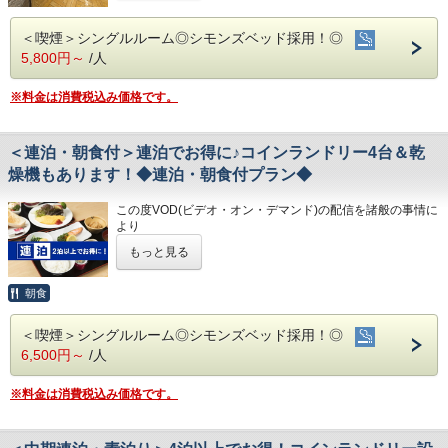
今までご愛顧いただき、誠にありがとうございました。
港屋の朝食は日替わりメニュー！
◇その他サービス◇
何卒ご理解を賜りますようお願い申し上げます。
チェックインの際にメニューをご確認いただき
・全館無料Wi-Fi対応
＜喫煙＞シングルルーム◎シモンズベッド採用！◎
和食・洋食お好きな方をお選びください♪
・コインランドリー、乾燥機設置
2泊以上でお得な連泊プランです♪
5,800円～
/人
どちらもバランスの良い定食スタイルの朝食です！
・VOD(ビデオオンデマンド)設置(500円/泊)
☆こちらは食事なしの素泊りプランとなります☆
お米は高知のブランド米を使用しており、なんとお替り自由
・各種無料貸出グッズ
☆港屋自慢のサービス・ベッド・大浴場でおくつろぎくださ
♪
・レンタルサイクル
※料金は消費税込み価格です。
い☆
・24時間フロント対応
◇お風呂◇
★☆ひと目で分かる！ホテル港屋の５つの特徴☆★
広々とした大浴場は一日の疲れが癒やされると好評です!
◇アクセス◇
①心のこもったアットホームなお客さま対応
＜連泊・朝食付＞連泊でお得に♪コインランドリー4台＆乾
旅の疲れを癒して下さい。男湯にはサウナも完備♪
・JR高知駅…徒歩5分
②JR高知駅から徒歩5分の好立地!
営業時間
燥機もあります！◆連泊・朝食付プラン◆
・高知IC…車で約10分
③良質の睡眠をご提供!シモンズ社製ベッドを全洋室に採用
・男女大浴場/15:00～25:00/6:00～9:00
・高知龍馬空港…車で約25分
④広々とした男女大浴場!深夜は1時まで朝は6時00分から入
・男性用サウナ/15:00～24:00
この度VOD(ビデオ・オン・デマンド)の配信を諸般の事情に
浴可能
◇周辺観光◇
より
男湯にはサウナも!
◇駐車場◇
・高知城、高知城歴史博物館、ひろめ市場、日曜市…徒歩約
令和8年1月31日
をもちまして終了させていただくこととな
⑤ホテルに隣接した平置き駐車場!大型車やバスも駐車可能
・大型トラックやバスも駐車可能な専用平置き駐車場37台
もっと見る
20分
りました。
完備。
・繁華街…徒歩約15分/はりまや橋…徒歩約10分
今までご愛顧いただき、誠にありがとうございました。
(700円/泊 ※車輌の大きさによって料金が異なります)
・お遍路(四国八十八ヶ所)
何卒ご理解を賜りますようお願い申し上げます。
◇ご朝食◇
朝食
※大型車をご利用の場合は必ずご連絡ください
第30番札所 善楽寺…車で約15分
こちらのプランには朝食は付いておりません。
※駐車場は先着順になります
第31番札所 竹林寺…車で約20分
2泊以上でお得な連泊プランです♪
※満車の場合はホテル近くのコインパーキングをご案内いた
第33番札所 雪蹊寺…車で約20分
＜喫煙＞シングルルーム◎シモンズベッド採用！◎
★こちらは朝食付きのプランとなります★
◇お風呂◇
します
6,500円～
/人
★港屋自慢の朝定食を食べて朝から元気にご出発ください★
広々とした大浴場は一日の疲れが癒やされると好評です!
旅の疲れを癒して下さい。男湯にはサウナも完備♪
◇その他サービス◇
営業時間
※料金は消費税込み価格です。
・全館無料Wi-Fi対応
・男女大浴場/15:00～25:00/6:00～9:00
・コインランドリー、乾燥機設置
★☆ひと目で分かる！ホテル港屋の５つの特徴☆★
・男性用サウナ/15:00～24:00
・VOD(ビデオオンデマンド)設置(500円/泊)
①心のこもったアットホームなお客さま対応
・各種無料貸出グッズ