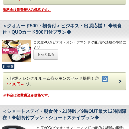
・繁華街…徒歩約15分/はりまや橋…徒歩約10分
☆こちらは食事なしの素泊りプランとなります☆
お米は高知のブランド米を使用しており、なんとお替り自由
・VOD(ビデオオンデマンド)設置(500円/泊)
・お遍路(四国八十八ヶ所)
☆港屋自慢のサービス・ベッド・大浴場でおくつろぎくださ
♪
・各種無料貸出グッズ
※料金は消費税込み価格です。
第30番札所 善楽寺…車で約15分
い☆
・レンタルサイクル
第31番札所 竹林寺…車で約20分
◇お風呂◇
・24時間フロント対応
第33番札所 雪蹊寺…車で約20分
★☆ひと目で分かる！ホテル港屋の５つの特徴☆★
広々とした大浴場は一日の疲れが癒やされると好評です!
①心のこもったアットホームなお客さま対応
＜クオカード500・朝食付＞ビジネス・出張応援！ ◆朝食
旅の疲れを癒して下さい。男湯にはサウナも完備♪
◇アクセス◇
②JR高知駅から徒歩5分の好立地!
営業時間
付・QUOカード500円付プラン◆
・JR高知駅…徒歩5分
③良質の睡眠をご提供!シモンズ社製ベッドを全洋室に採用
・男女大浴場/15:00～25:00/6:00～9:00
・高知IC…車で約10分
④広々とした男女大浴場!深夜は1時まで朝は6時00分から入
・男性用サウナ/15:00～24:00
・高知龍馬空港…車で約25分
この度VOD(ビデオ・オン・デマンド)の配信を諸般の事情に
浴可能
より
男湯にはサウナも!
◇駐車場◇
◇周辺観光◇
令和8年1月31日
をもちまして終了させていただくこととな
⑤ホテルに隣接した平置き駐車場!大型車やバスも駐車可能
・大型トラックやバスも駐車可能な専用平置き駐車場37台
もっと見る
・高知城、高知城歴史博物館、ひろめ市場、日曜市…徒歩約
りました。
完備。
20分
今までご愛顧いただき、誠にありがとうございました。
(700円/泊 ※車輌の大きさによって料金が異なります)
・繁華街…徒歩約15分/はりまや橋…徒歩約10分
何卒ご理解を賜りますようお願い申し上げます。
◇ご朝食◇
朝食
※大型車をご利用の場合は必ずご連絡ください
・お遍路(四国八十八ヶ所)
こちらのプランには朝食は付いておりません。
※駐車場は先着順になります
第30番札所 善楽寺…車で約15分
QUOカード500円付のプランです♪
※満車の場合はホテル近くのコインパーキングをご案内いた
第31番札所 竹林寺…車で約20分
＜喫煙＞シングルルーム◎シモンズベッド採用！◎
★こちらは朝食付きのプランとなります★
◇お風呂◇
します
第33番札所 雪蹊寺…車で約20分
7,400円～
/人
★港屋自慢の朝定食を食べて朝から元気にご出発ください★
広々とした大浴場は一日の疲れが癒やされると好評です!
旅の疲れを癒して下さい。男湯にはサウナも完備♪
◇その他サービス◇
★☆ひと目で分かる！ホテル港屋の５つの特徴☆★
営業時間
※料金は消費税込み価格です。
・全館無料Wi-Fi対応
①心のこもったアットホームなお客さま対応
・男女大浴場/15:00～25:00/6:00～9:00
・コインランドリー、乾燥機設置
②JR高知駅から徒歩5分の好立地!
・男性用サウナ/15:00～24:00
・VOD(ビデオオンデマンド)設置(500円/泊)
③良質の睡眠をご提供!シモンズ社製ベッドを全洋室に採用
・各種無料貸出グッズ
＜ショートステイ・朝食付＞21時IN／9時OUT最大12時間滞
④広々とした男女大浴場!深夜は1時まで朝は6時00分から入
◇駐車場◇
・レンタルサイクル
浴可能
・大型トラックやバスも駐車可能な専用平置き駐車場37台
在！◆朝食付プラン・ショートステイプラン◆
・24時間フロント対応
男湯にはサウナも!
完備。
⑤ホテルに隣接した平置き駐車場!大型車やバスも駐車可能
(700円/泊 ※車輌の大きさによって料金が異なります)
◇アクセス◇
この度VOD(ビデオ・オン・デマンド)の配信を諸般の事情に