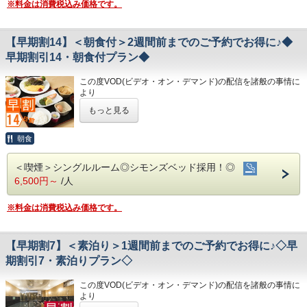
・VOD(ビデオオンデマンド)設置(500円/泊)
※料金は消費税込み価格です。
・お遍路(四国八十八ヶ所)
い☆
お米は高知のブランド米を使用しており、なんとお替り自由
・各種無料貸出グッズ
第30番札所 善楽寺…車で約15分
♪
・レンタルサイクル
第31番札所 竹林寺…車で約20分
・24時間フロント対応
第33番札所 雪蹊寺…車で約20分
【早期割14】＜朝食付＞2週間前までのご予約でお得に♪◆
◇お風呂◇
★☆ひと目で分かる！ホテル港屋の５つの特徴☆★
広々とした大浴場は一日の疲れが癒やされると好評です!
早期割引14・朝食付プラン◆
◇アクセス◇
①心のこもったアットホームなお客さま対応
旅の疲れを癒して下さい。男湯にはサウナも完備♪
・JR高知駅…徒歩5分
②JR高知駅から徒歩5分の好立地!
営業時間
・高知IC…車で約10分
この度VOD(ビデオ・オン・デマンド)の配信を諸般の事情に
③良質の睡眠をご提供!シモンズ社製ベッドを全洋室に採用
・男女大浴場/15:00～25:00/6:00～9:00
・高知龍馬空港…車で約25分
より
④広々とした男女大浴場!深夜は1時まで朝は6時00分から入
・男性用サウナ/15:00～24:00
令和8年1月31日
をもちまして終了させていただくこととな
浴可能
もっと見る
◇周辺観光◇
りました。
男湯にはサウナも!
◇駐車場◇
・高知城、高知城歴史博物館、ひろめ市場、日曜市…徒歩約
今までご愛顧いただき、誠にありがとうございました。
⑤ホテルに隣接した平置き駐車場!大型車やバスも駐車可能
・大型トラックやバスも駐車可能な専用平置き駐車場37台
20分
何卒ご理解を賜りますようお願い申し上げます。
朝食
完備。
・繁華街…徒歩約15分/はりまや橋…徒歩約10分
(700円/泊 ※車輌の大きさによって料金が異なります)
・お遍路(四国八十八ヶ所)
14日前までのご予約でお得なプランです♪
◇ご朝食◇
※大型車をご利用の場合は必ずご連絡ください
第30番札所 善楽寺…車で約15分
＜喫煙＞シングルルーム◎シモンズベッド採用！◎
★こちらは朝食付きのプランとなります★
こちらのプランには朝食は付いておりません。
※駐車場は先着順になります
第31番札所 竹林寺…車で約20分
6,500円～
/人
★港屋自慢の朝定食を食べて朝から元気にご出発ください★
※満車の場合はホテル近くのコインパーキングをご案内いた
第33番札所 雪蹊寺…車で約20分
◇お風呂◇
します
広々とした大浴場は一日の疲れが癒やされると好評です!
※料金は消費税込み価格です。
旅の疲れを癒して下さい。男湯にはサウナも完備♪
◇その他サービス◇
★☆ひと目で分かる！ホテル港屋の５つの特徴☆★
営業時間
・全館無料Wi-Fi対応
①心のこもったアットホームなお客さま対応
・男女大浴場/15:00～25:00/6:00～9:00
・コインランドリー、乾燥機設置
【早期割7】＜素泊り＞1週間前までのご予約でお得に♪◇早
②JR高知駅から徒歩5分の好立地!
・男性用サウナ/15:00～24:00
・VOD(ビデオオンデマンド)設置(500円/泊)
③良質の睡眠をご提供!シモンズ社製ベッドを全洋室に採用
期割引7・素泊りプラン◇
・各種無料貸出グッズ
④広々とした男女大浴場!深夜は1時まで朝は6時00分から入
◇駐車場◇
・レンタルサイクル
浴可能
・大型トラックやバスも駐車可能な専用平置き駐車場37台
・24時間フロント対応
この度VOD(ビデオ・オン・デマンド)の配信を諸般の事情に
男湯にはサウナも!
完備。
より
⑤ホテルに隣接した平置き駐車場!大型車やバスも駐車可能
(700円/泊 ※車輌の大きさによって料金が異なります)
◇アクセス◇
令和8年1月31日
をもちまして終了させていただくこととな