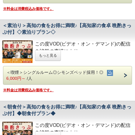
・全館無料Wi-Fi対応
港屋の朝食は日替わりメニュー！
高知市内の観光名所を回る周遊バスのチケット付プランで
・コインランドリー、乾燥機設置
チェックインの際にメニューをご確認いただき
※料金は消費税込み価格です。
す。
・VOD(ビデオオンデマンド)設置(500円/泊)
和食・洋食お好きな方をお選びください♪
(利用日1日に限り、通用範囲内を何回でもご利用可能です)
・各種無料貸出グッズ
どちらもバランスの良い定食スタイルの朝食です！
・レンタルサイクル
お米は高知のブランド米を使用しており、なんとお替り自由
＜チケット特典＞
＜素泊り＞高知の食をお得に満喫♪【高知家の食卓 晩酌きっ
・24時間フロント対応
♪
・MY遊バス乗車券の提示で路面電車(200円区間内)運賃無料
ぷ付】◇素泊りプラン◇
・観光施設の入場割引など便利でお得！
◇アクセス◇
◇お風呂◇
・JR高知駅…徒歩5分
広々とした大浴場は一日の疲れが癒やされると好評です!
この度VOD(ビデオ・オン・デマンド)の配信
※幼児（未就学児）は大人一人につき無料で乗車可能です。
・高知IC…車で約10分
旅の疲れを癒して下さい。男湯にはサウナも完備♪
2人目以降はお子さま料金（500円）が必要となります。
・高知龍馬空港…車で約25分
を諸般の事情により
営業時間
もっと見る
・男女大浴場/15:00～25:00/6:00～9:00
令和8年1月31日
をもちまして終了させていた
◇周辺観光◇
・男性用サウナ/15:00～24:00
・高知城、高知城歴史博物館、ひろめ市場、日曜市…徒歩約
だくこととなりました。
★☆ひと目で分かる！＜ホテル港屋の魅力！＞☆★
20分
◇駐車場◇
＜喫煙＞シングルルーム◎シモンズベッド採用！◎
今までご愛顧いただき、誠にありがとうござ
・JR高知駅から徒歩５分の好立地！
・繁華街…徒歩約15分/はりまや橋…徒歩約10分
・大型トラックやバスも駐車可能な専用平置き駐車場37台
・良質の睡眠をご提供！シモンズ社製ベッドを全洋室に採用
6,000円～
/人
・お遍路(四国八十八ヶ所)
いました。
完備。
・広々とした男女大浴場！深夜１時まで朝６時0０分から入
第30番札所 善楽寺…車で約15分
(700円/泊 ※車輌の大きさによって料金が異なります)
何卒ご理解を賜りますようお願い申し上げま
浴可能
第31番札所 竹林寺…車で約20分
※料金は消費税込み価格です。
※大型車をご利用の場合は必ずご連絡ください
男性用サウナあり！
第33番札所 雪蹊寺…車で約20分
す。
※駐車場は先着順になります
・ホテルに隣接した平置き駐車場！大型バスも駐車可能
※満車の場合はホテル近くのコインパーキングをご案内いた
・心のこもったお客さま対応！各種クチコミで高評価
します
＜朝食付＞高知の食をお得に満喫♪【高知家の食卓 晩酌きっ
高知家の食卓晩酌きっぷ＆素泊りプラン！
​～最高のコストパフォーマンスをご体験ください！～
ぷ付】◆朝食付プラン◆
◇その他サービス◇
高知の食をお得に満喫したい方にピッタリ♪
・全館無料Wi-Fi対応
・コインランドリー、乾燥機設置
この度VOD(ビデオ・オン・デマンド)の配信
◇ご朝食◇
・VOD(ビデオオンデマンド)設置(500円/泊)
＜朝食時間＞6：30～10：00（9：30オーダーストップ）
観光やビジネスにお役立てください。
を諸般の事情により
・各種無料貸出グッズ