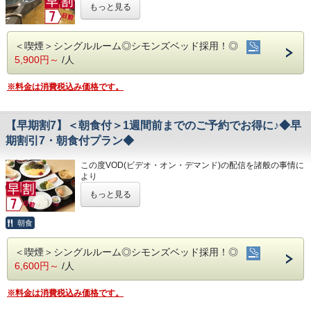
※大型車をご利用の場合は必ずご連絡ください
もっと見る
・JR高知駅…徒歩5分
りました。
※駐車場は先着順になります
・高知IC…車で約10分
今までご愛顧いただき、誠にありがとうございました。
◇ご朝食◇
※満車の場合はホテル近くのコインパーキングをご案内いた
・高知龍馬空港…車で約25分
何卒ご理解を賜りますようお願い申し上げます。
朝食時間 6:30～10:00(9:30オーダーストップ)
します
＜喫煙＞シングルルーム◎シモンズベッド採用！◎
港屋の朝食は日替わりメニュー！
◇周辺観光◇
7日前までのご予約でお得なプランです♪
5,900円～
/人
チェックインの際にメニューをご確認いただき
◇その他サービス◇
・高知城、高知城歴史博物館、ひろめ市場、日曜市…徒歩約
☆こちらは食事なしの素泊りプランとなります☆
和食・洋食お好きな方をお選びください♪
・全館無料Wi-Fi対応
20分
☆港屋自慢のサービス・ベッド・大浴場でおくつろぎくださ
どちらもバランスの良い定食スタイルの朝食です！
・コインランドリー、乾燥機設置
※料金は消費税込み価格です。
・繁華街…徒歩約15分/はりまや橋…徒歩約10分
い☆
お米は高知のブランド米を使用しており、なんとお替り自由
・VOD(ビデオオンデマンド)設置(500円/泊)
・お遍路(四国八十八ヶ所)
♪
・各種無料貸出グッズ
第30番札所 善楽寺…車で約15分
・レンタルサイクル
第31番札所 竹林寺…車で約20分
【早期割7】＜朝食付＞1週間前までのご予約でお得に♪◆早
◇お風呂◇
・24時間フロント対応
第33番札所 雪蹊寺…車で約20分
★☆ひと目で分かる！ホテル港屋の５つの特徴☆★
広々とした大浴場は一日の疲れが癒やされると好評です!
期割引7・朝食付プラン◆
①心のこもったアットホームなお客さま対応
旅の疲れを癒して下さい。男湯にはサウナも完備♪
◇アクセス◇
②JR高知駅から徒歩5分の好立地!
営業時間
・JR高知駅…徒歩5分
この度VOD(ビデオ・オン・デマンド)の配信を諸般の事情に
③良質の睡眠をご提供!シモンズ社製ベッドを全洋室に採用
・男女大浴場/15:00～25:00/6:00～9:00
・高知IC…車で約10分
より
④広々とした男女大浴場!深夜は1時まで朝は6時00分から入
・男性用サウナ/15:00～24:00
・高知龍馬空港…車で約25分
令和8年1月31日
をもちまして終了させていただくこととな
浴可能
もっと見る
りました。
男湯にはサウナも!
◇駐車場◇
◇周辺観光◇
今までご愛顧いただき、誠にありがとうございました。
⑤ホテルに隣接した平置き駐車場!大型車やバスも駐車可能
・大型トラックやバスも駐車可能な専用平置き駐車場37台
・高知城、高知城歴史博物館、ひろめ市場、日曜市…徒歩約
何卒ご理解を賜りますようお願い申し上げます。
朝食
完備。
20分
(700円/泊 ※車輌の大きさによって料金が異なります)
・繁華街…徒歩約15分/はりまや橋…徒歩約10分
7日前までのご予約でお得なプランです♪
◇ご朝食◇
※大型車をご利用の場合は必ずご連絡ください
・お遍路(四国八十八ヶ所)
＜喫煙＞シングルルーム◎シモンズベッド採用！◎
★こちらは朝食付きのプランとなります★
こちらのプランには朝食は付いておりません。
※駐車場は先着順になります
第30番札所 善楽寺…車で約15分
6,600円～
/人
★港屋自慢の朝定食を食べて朝から元気にご出発ください★
※満車の場合はホテル近くのコインパーキングをご案内いた
第31番札所 竹林寺…車で約20分
◇お風呂◇
します
第33番札所 雪蹊寺…車で約20分
広々とした大浴場は一日の疲れが癒やされると好評です!
※料金は消費税込み価格です。
旅の疲れを癒して下さい。男湯にはサウナも完備♪
◇その他サービス◇
★☆ひと目で分かる！ホテル港屋の５つの特徴☆★
営業時間