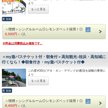
※大型車をご利用の場合は必ずご連絡ください
・JR高知駅…徒歩5分
より
※駐車場は先着順になります
・高知IC…車で約10分
令和8年1月31日
をもちまして終了させていただくこととな
◇ご朝食◇
※満車の場合はホテル近くのコインパーキングをご案内いた
もっと見る
・高知龍馬空港…車で約25分
りました。
朝食時間 6:30～10:00(9:30オーダーストップ)
します
今までご愛顧いただき、誠にありがとうございました。
港屋の朝食は日替わりメニュー！
◇周辺観光◇
何卒ご理解を賜りますようお願い申し上げます。
朝食
チェックインの際にメニューをご確認いただき
◇その他サービス◇
・高知城、高知城歴史博物館、ひろめ市場、日曜市…徒歩約
和食・洋食お好きな方をお選びください♪
・全館無料Wi-Fi対応
20分
滞在時間は短い分、お得なショートステイプラン♪
どちらもバランスの良い定食スタイルの朝食です！
・コインランドリー、乾燥機設置
＜喫煙＞シングルルーム◎シモンズベッド採用！◎
・繁華街…徒歩約15分/はりまや橋…徒歩約10分
チェックインが遅い方にオススメです！
お米は高知のブランド米を使用しており、なんとお替り自由
・VOD(ビデオオンデマンド)設置(500円/泊)
6,500円～
/人
・お遍路(四国八十八ヶ所)
チェックイン：21時以降(通常15時以降)
♪
・各種無料貸出グッズ
第30番札所 善楽寺…車で約15分
チェックアウト：9時迄 (通常10時迄)
・レンタルサイクル
第31番札所 竹林寺…車で約20分
◇お風呂◇
※料金は消費税込み価格です。
・24時間フロント対応
第33番札所 雪蹊寺…車で約20分
★こちらは朝食付きのプランとなります★
広々とした大浴場は一日の疲れが癒やされると好評です!
★港屋自慢の朝定食を食べて朝から元気にご出発ください★
旅の疲れを癒して下さい。男湯にはサウナも完備♪
◇アクセス◇
営業時間
・JR高知駅…徒歩5分
＜my遊バスチケット付・朝食付＞高知観光♪桂浜・高知城に
・男女大浴場/15:00～25:00/6:00～9:00
・高知IC…車で約10分
行くなら！◆朝食付き・my遊バスチケット付◆
・男性用サウナ/15:00～24:00
・高知龍馬空港…車で約25分
★☆ひと目で分かる！ホテル港屋の５つの特徴☆★
①心のこもったアットホームなお客さま対応
◇駐車場◇
◇周辺観光◇
この度VOD(ビデオ・オン・デマンド)の配信を諸般の事情に
②JR高知駅から徒歩5分の好立地!
・大型トラックやバスも駐車可能な専用平置き駐車場37台
・高知城、高知城歴史博物館、ひろめ市場、日曜市…徒歩約
より
③良質の睡眠をご提供!シモンズ社製ベッドを全洋室に採用
完備。
20分
令和8年1月31日
をもちまして終了させていただくこととな
④広々とした男女大浴場!深夜は1時まで朝は6時00分から入
もっと見る
(700円/泊 ※車輌の大きさによって料金が異なります)
・繁華街…徒歩約15分/はりまや橋…徒歩約10分
りました。
浴可能
※大型車をご利用の場合は必ずご連絡ください
・お遍路(四国八十八ヶ所)
今までご愛顧いただき、誠にありがとうございました。
男湯にはサウナも!
※駐車場は先着順になります
第30番札所 善楽寺…車で約15分
何卒ご理解を賜りますようお願い申し上げます。
朝食
⑤ホテルに隣接した平置き駐車場!大型車やバスも駐車可能
※満車の場合はホテル近くのコインパーキングをご案内いた
第31番札所 竹林寺…車で約20分
します
第33番札所 雪蹊寺…車で約20分
人気観光スポットめぐりを楽しもう！
＜喫煙＞シングルルーム◎シモンズベッド採用！◎
◇ご朝食◇
高知観光におススメの朝食付プラン♪
◇その他サービス◇
8,400円～
/人
朝食時間 6:30～10:00(9:30オーダーストップ)