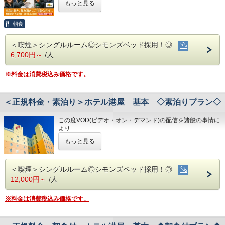
※和食、洋食が選べます。チェックインの際にお申し付けく
もっと見る
JR高知駅から徒歩5分、男女大浴場完備！
・レンタルサイクル
令和8年1月31日
をもちまして終了させていた
ださい。
・24時間フロント対応
だくこととなりました。
朝食
◇お風呂◇
＜プラン特典＞
◇アクセス◇
今までご愛顧いただき、誠にありがとうござ
広々とした大浴場は一日の疲れが癒やされると好評です！
・JR高知駅…徒歩5分
旅の疲れを癒して下さい。男湯にはサウナも完備♪
「高知家の食卓 晩酌きっぷ」
いました。
＜喫煙＞シングルルーム◎シモンズベッド採用！◎
・高知IC…車で約10分
＜営業時間＞
※「晩酌きっぷ」及び各店舗のご案内や特典内容を掲
6,700円～
/人
・高知龍馬空港…車で約25分
何卒ご理解を賜りますようお願い申し上げま
・男女大浴場／6:00～9:00／15:00～25:00
載した
す。
◇周辺観光◇
・男性用サウナ／15:00～24:00
※料金は消費税込み価格です。
「専用ガイドブック」をチェックイン時にお渡しい
・高知城、高知城歴史博物館、ひろめ市場、日曜市…徒歩約
20分
たします。
高知家の食卓晩酌きっぷ＆朝食付プラン！
◇駐車場◇
・繁華街…徒歩約15分/はりまや橋…徒歩約10分
＜正規料金・素泊り＞ホテル港屋 基本 ◇素泊りプラン◇
・お遍路(四国八十八ヶ所)
高知の食をお得に満喫したい方にピッタリ♪
・大型トラックやバスも駐車可能な専用平置
第30番札所 善楽寺…車で約15分
「高知家の食卓 晩酌きっぷ」とは・・・
き駐車３７台完備。
第31番札所 竹林寺…車で約20分
この度VOD(ビデオ・オン・デマンド)の配信を諸般の事情に
第33番札所 雪蹊寺…車で約20分
より
観光やビジネスにお役立てください。
（7００円/泊）
令和8年1月31日
をもちまして終了させていただくこととな
高知県民が自ら「観光客にお勧めしたい飲食店」を選
バランスのいい朝食を食べて朝から元気に！
もっと見る
・大型トラック・バス・自動二輪でお越しの
りました。
ぶ
今までご愛顧いただき、誠にありがとうございました。
お客様は、駐車スペースの関係で
何卒ご理解を賜りますようお願い申し上げます。
「高知家の食卓 県民総選挙2016」において選抜され
＜プラン特典＞
事前に必ずお問い合わせ下さいませ。
＜喫煙＞シングルルーム◎シモンズベッド採用！◎
ホテル港屋
た54店舗のうち、
「高知家の食卓 晩酌きっぷ」
・専用駐車場に置けない場合はホテル近くの
12,000円～
/人
素泊まりの基本プランです。
夜に営業している25店舗で飲食すると、
※「晩酌きっぷ」及び各店舗のご案内や特典内容を掲
コインパーキングを
一品サービスや割引などの特典を受けられるととも
ビジネスに観光に最高の利便性！
※料金は消費税込み価格です。
載した
ご案内いたします。
高知駅より徒歩5分！
に、
「専用ガイドブック」をチェックイン時にお渡しい
施設設置のスタンプを集める（1店舗でも可）と記念品