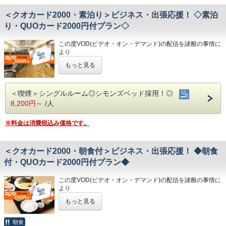
・全館無料Wi-Fi対応
①心のこもったアットホームなお客さま対応
・男女大浴場/15:00～25:00/6:00～9:00
・コインランドリー、乾燥機設置
＜クオカード2000・素泊り＞ビジネス・出張応援！ ◇素泊
②JR高知駅から徒歩5分の好立地!
・男性用サウナ/15:00～24:00
・VOD(ビデオオンデマンド)設置(500円/泊)
③良質の睡眠をご提供!シモンズ社製ベッドを全洋室に採用
り・QUOカード2000円付プラン◇
・各種無料貸出グッズ
④広々とした男女大浴場!深夜は1時まで朝は6時00分から入
◇駐車場◇
・レンタルサイクル
浴可能
・大型トラックやバスも駐車可能な専用平置き駐車場37台
・24時間フロント対応
この度VOD(ビデオ・オン・デマンド)の配信を諸般の事情に
男湯にはサウナも!
完備。
より
⑤ホテルに隣接した平置き駐車場!大型車やバスも駐車可能
(700円/泊 ※車輌の大きさによって料金が異なります)
◇アクセス◇
令和8年1月31日
をもちまして終了させていただくこととな
※大型車をご利用の場合は必ずご連絡ください
もっと見る
・JR高知駅…徒歩5分
りました。
※駐車場は先着順になります
・高知IC…車で約10分
今までご愛顧いただき、誠にありがとうございました。
◇ご朝食◇
※満車の場合はホテル近くのコインパーキングをご案内いた
・高知龍馬空港…車で約25分
何卒ご理解を賜りますようお願い申し上げます。
朝食時間 6:30～10:00(9:30オーダーストップ)
します
＜喫煙＞シングルルーム◎シモンズベッド採用！◎
港屋の朝食は日替わりメニュー！
◇周辺観光◇
QUOカード2000円付のプランです♪
8,200円～
/人
チェックインの際にメニューをご確認いただき
◇その他サービス◇
・高知城、高知城歴史博物館、ひろめ市場、日曜市…徒歩約
☆こちらは食事なしの素泊りプランとなります☆
和食・洋食お好きな方をお選びください♪
・全館無料Wi-Fi対応
20分
☆港屋自慢のサービス・ベッド・大浴場でおくつろぎくださ
どちらもバランスの良い定食スタイルの朝食です！
・コインランドリー、乾燥機設置
※料金は消費税込み価格です。
・繁華街…徒歩約15分/はりまや橋…徒歩約10分
い☆
お米は高知のブランド米を使用しており、なんとお替り自由
・VOD(ビデオオンデマンド)設置(500円/泊)
・お遍路(四国八十八ヶ所)
♪
・各種無料貸出グッズ
第30番札所 善楽寺…車で約15分
★☆ひと目で分かる！ホテル港屋の５つの特徴☆★
・レンタルサイクル
第31番札所 竹林寺…車で約20分
①心のこもったアットホームなお客さま対応
＜クオカード2000・朝食付＞ビジネス・出張応援！ ◆朝食
◇お風呂◇
・24時間フロント対応
第33番札所 雪蹊寺…車で約20分
②JR高知駅から徒歩5分の好立地!
広々とした大浴場は一日の疲れが癒やされると好評です!
付・QUOカード2000円付プラン◆
③良質の睡眠をご提供!シモンズ社製ベッドを全洋室に採用
旅の疲れを癒して下さい。男湯にはサウナも完備♪
◇アクセス◇
④広々とした男女大浴場!深夜は1時まで朝は6時00分から入
営業時間
・JR高知駅…徒歩5分
この度VOD(ビデオ・オン・デマンド)の配信を諸般の事情に
浴可能
・男女大浴場/15:00～25:00/6:00～9:00
・高知IC…車で約10分
より
男湯にはサウナも!
・男性用サウナ/15:00～24:00
・高知龍馬空港…車で約25分
令和8年1月31日
をもちまして終了させていただくこととな
⑤ホテルに隣接した平置き駐車場!大型車やバスも駐車可能
もっと見る
りました。
◇駐車場◇
◇周辺観光◇
今までご愛顧いただき、誠にありがとうございました。
・大型トラックやバスも駐車可能な専用平置き駐車場３７台
・高知城、高知城歴史博物館、ひろめ市場、日曜市…徒歩約
何卒ご理解を賜りますようお願い申し上げます。
◇ご朝食◇
朝食
完備。
20分