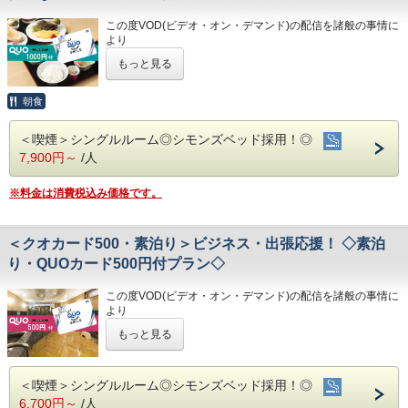
・男女大浴場/15:00～25:00/6:00～9:00
・高知IC…車で約10分
④広々とした男女大浴場!深夜は1時まで朝は6時00分から入
・男性用サウナ/15:00～24:00
・高知龍馬空港…車で約25分
この度VOD(ビデオ・オン・デマンド)の配信を諸般の事情に
浴可能
より
男湯にはサウナも!
◇駐車場◇
◇周辺観光◇
令和8年1月31日
をもちまして終了させていただくこととな
⑤ホテルに隣接した平置き駐車場!大型車やバスも駐車可能
・大型トラックやバスも駐車可能な専用平置き駐車場台37
もっと見る
・高知城、高知城歴史博物館、ひろめ市場、日曜市…徒歩約
りました。
完備。
20分
今までご愛顧いただき、誠にありがとうございました。
(700円/泊 ※車輌の大きさによって料金が異なります)
・繁華街…徒歩約15分/はりまや橋…徒歩約10分
何卒ご理解を賜りますようお願い申し上げます。
◇ご朝食◇
朝食
※大型車をご利用の場合は必ずご連絡ください
・お遍路(四国八十八ヶ所)
こちらのプランには朝食は付いておりません。
※駐車場は先着順になります
第30番札所 善楽寺…車で約15分
QUOカード1000円付のプランです♪
※満車の場合はホテル近くのコインパーキングをご案内いた
第31番札所 竹林寺…車で約20分
＜喫煙＞シングルルーム◎シモンズベッド採用！◎
★こちらは朝食付きのプランとなります★
◇お風呂◇
します
第33番札所 雪蹊寺…車で約20分
7,900円～
/人
★港屋自慢の朝定食を食べて朝から元気にご出発ください★
広々とした大浴場は一日の疲れが癒やされると好評です!
旅の疲れを癒して下さい。男湯にはサウナも完備♪
◇その他サービス◇
★☆ひと目で分かる！ホテル港屋の５つの特徴☆★
営業時間
※料金は消費税込み価格です。
・全館無料Wi-Fi対応
①心のこもったアットホームなお客さま対応
・男女大浴場/15:00～25:00/6:00～9:00
・コインランドリー、乾燥機設置
②JR高知駅から徒歩5分の好立地!
・男性用サウナ/15:00～24:00
・VOD(ビデオオンデマンド)設置(500円/泊)
③良質の睡眠をご提供!シモンズ社製ベッドを全洋室に採用
・各種無料貸出グッズ
＜クオカード500・素泊り＞ビジネス・出張応援！ ◇素泊
④広々とした男女大浴場!深夜は1時まで朝は6時00分から入
◇駐車場◇
・レンタルサイクル
浴可能
・大型トラックやバスも駐車可能な専用平置き駐車場37台
り・QUOカード500円付プラン◇
・24時間フロント対応
男湯にはサウナも!
完備。
⑤ホテルに隣接した平置き駐車場!大型車やバスも駐車可能
(700円/泊 ※車輌の大きさによって料金が異なります)
◇アクセス◇
この度VOD(ビデオ・オン・デマンド)の配信を諸般の事情に
※大型車をご利用の場合は必ずご連絡ください
・JR高知駅…徒歩5分
より
※駐車場は先着順になります
・高知IC…車で約10分
令和8年1月31日
をもちまして終了させていただくこととな
◇ご朝食◇
※満車の場合はホテル近くのコインパーキングをご案内いた
もっと見る
・高知龍馬空港…車で約25分
りました。
朝食時間 6:30～10:00(9:30オーダーストップ)
します
今までご愛顧いただき、誠にありがとうございました。
港屋の朝食は日替わりメニュー！
◇周辺観光◇
何卒ご理解を賜りますようお願い申し上げます。
チェックインの際にメニューをご確認いただき
◇その他サービス◇
・高知城、高知城歴史博物館、ひろめ市場、日曜市…徒歩約
＜喫煙＞シングルルーム◎シモンズベッド採用！◎
和食・洋食お好きな方をお選びください♪
・全館無料Wi-Fi対応
20分
QUOカード500円付のプランです♪
6,700円～
/人
どちらもバランスの良い定食スタイルの朝食です！
・コインランドリー、乾燥機設置