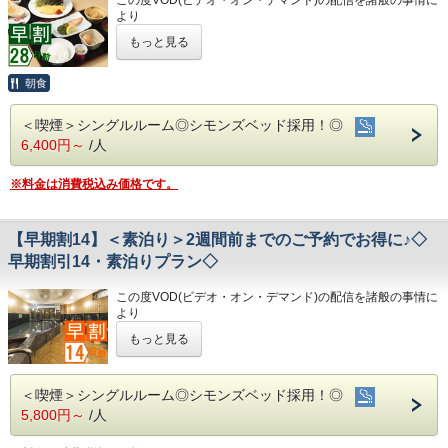
④広々とした男女大浴場!深夜は1時まで朝は6時00分から入
・男性用サウナ/15:00～24:00
・高知IC…車で約10分
より
浴可能
・高知龍馬空港…車で約25分
令和8年1月31日
をもちまして終了させていただくこととな
男湯にはサウナも!
◇駐車場◇
もっと見る
りました。
⑤ホテルに隣接した平置き駐車場!大型車やバスも駐車可能
・大型トラックやバスも駐車可能な専用平置き駐車場台37
◇周辺観光◇
今までご愛顧いただき、誠にありがとうございました。
備。
・高知城、高知城歴史博物館、ひろめ市場、日曜市…徒歩約
何卒ご理解を賜りますようお願い申し上げます。
朝食
(700円/泊 ※車輌の大きさによって料金が異なります)
20分
◇ご朝食◇
※大型車をご利用の場合は必ずご連絡ください
・繁華街…徒歩約15分/はりまや橋…徒歩約10分
28日前までのご予約でお得なプランです♪
こちらのプランには朝食は付いておりません。
※駐車場は先着順になります
・お遍路(四国八十八ヶ所)
＜喫煙＞シングルルーム◎シモンズベッド採用！◎
★こちらは朝食付きのプランとなります★
※満車の場合はホテル近くのコインパーキングをご案内いた
第30番札所 善楽寺…車で約15分
6,400円～
/人
★港屋自慢の朝定食を食べて朝から元気にご出発ください★
◇お風呂◇
します
第31番札所 竹林寺…車で約20分
広々とした大浴場は一日の疲れが癒やされると好評です!
第33番札所 雪蹊寺…車で約20分
旅の疲れを癒して下さい。男湯にはサウナも完備♪
※料金は消費税込み価格です。
◇その他サービス◇
営業時間
・全館無料Wi-Fi対応
★☆ひと目で分かる！ホテル港屋の５つの特徴☆★
・男女大浴場/15:00～25:00/6:00～9:00
・コインランドリー、乾燥機設置
①心のこもったアットホームなお客さま対応
・男性用サウナ/15:00～24:00
・VOD(ビデオオンデマンド)設置(500円/泊)
【早期割14】＜素泊り＞2週間前までのご予約でお得に♪◇
②JR高知駅から徒歩5分の好立地!
・各種無料貸出グッズ
③良質の睡眠をご提供!シモンズ社製ベッドを全洋室に採用
◇駐車場◇
早期割引14・素泊りプラン◇
・レンタルサイクル
④広々とした男女大浴場!深夜は1時まで朝は6時00分から入
・大型トラックやバスも駐車可能な専用平置き駐車場37台
・24時間フロント対応
浴可能
完備。
この度VOD(ビデオ・オン・デマンド)の配信を諸般の事情に
男湯にはサウナも!
(700円/泊 ※車輌の大きさによって料金が異なります)
◇アクセス◇
より
⑤ホテルに隣接した平置き駐車場!大型車やバスも駐車可能
※大型車をご利用の場合は必ずご連絡ください
・JR高知駅…徒歩5分
令和8年1月31日
をもちまして終了させていただくこととな
※駐車場は先着順になります
もっと見る
・高知IC…車で約10分
りました。
※満車の場合はホテル近くのコインパーキングをご案内いた
・高知龍馬空港…車で約25分
今までご愛顧いただき、誠にありがとうございました。
◇ご朝食◇
します
何卒ご理解を賜りますようお願い申し上げます。
朝食時間 6:30～10:00(9:30オーダーストップ)
◇周辺観光◇
＜喫煙＞シングルルーム◎シモンズベッド採用！◎
港屋の朝食は日替わりメニュー！
◇その他サービス◇
・高知城、高知城歴史博物館、ひろめ市場、日曜市…徒歩約
14日前までのご予約でお得なプランです♪
5,800円～
/人
チェックインの際にメニューをご確認いただき
・全館無料Wi-Fi対応
20分
☆こちらは食事なしの素泊りプランとなります☆
和食・洋食お好きな方をお選びください♪
・コインランドリー、乾燥機設置
・繁華街…徒歩約15分/はりまや橋…徒歩約10分
☆港屋自慢のサービス・ベッド・大浴場でおくつろぎくださ
どちらもバランスの良い定食スタイルの朝食です！