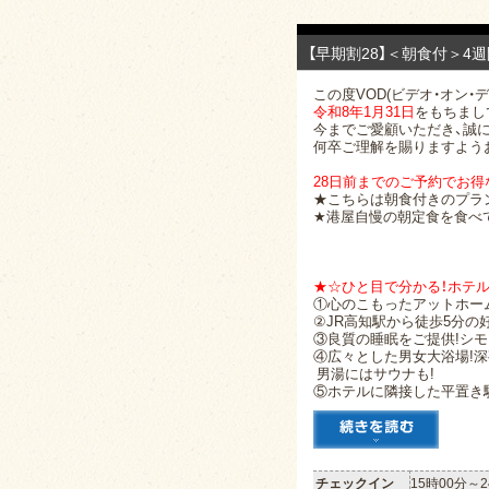
【早期割28】＜朝食付＞4
この度VOD(ビデオ・オン
令和8年1月31日
をもちまし
今までご愛顧いただき、誠
何卒ご理解を賜りますよう
28日前までのご予約でお得
★こちらは朝食付きのプラ
★港屋自慢の朝定食を食べ
★☆ひと目で分かる！ホテ
①心のこもったアットホー
②JR高知駅から徒歩5分の好
③良質の睡眠をご提供!シ
④広々とした男女大浴場!深
男湯にはサウナも!
⑤ホテルに隣接した平置き
チェックイン
15時00分～2