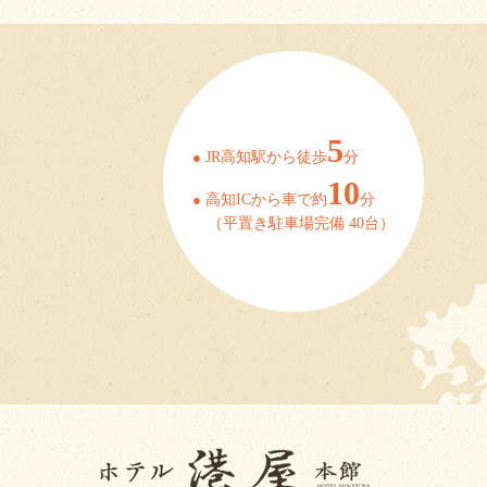
5
●
JR高知駅から徒歩
分
10
●
高知ICから車で約
分
（平置き駐車場完備 40台）