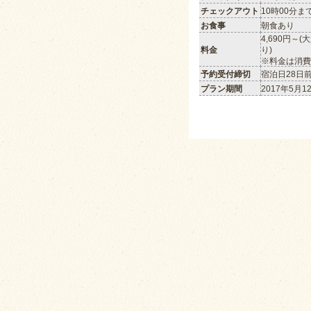
チェックアウト
10時00分ま
お食事
朝食あり
4,690円～
料金
り)
※料金は消費
予約受付締切
宿泊日28日
プラン期間
2017年5月1