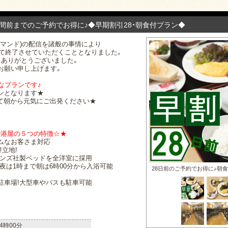
週間前までのご予約でお得に♪◆早期割引28・朝食付プラン◆
・デマンド)の配信を諸般の事情により
て終了させていただくこととなりました。
にありがとうございました。
お願い申し上げます。
なプランです♪
ンとなります★
て朝から元気にご出発ください★
ル港屋の５つの特徴☆★
ムなお客さま対応
立地!
モンズ社製ベッドを全洋室に採用
夜は1時まで朝は6時00分から入浴可能
28日前のご予約でお得に♪朝
駐車場!大型車やバスも駐車可能
4時00分