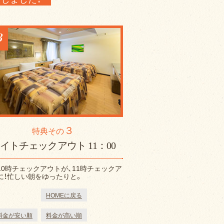
3
３
特典その
イトチェックアウト 11：00
10時チェックアウトが、11時チェックア
に！忙しい朝をゆったりと。
HOMEに戻る
料金が安い順
料金が高い順