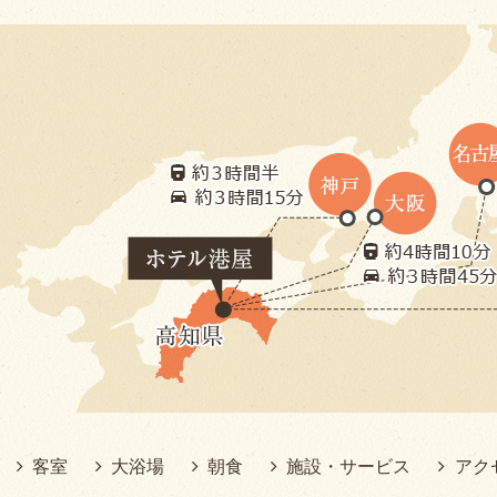
客室
大浴場
朝食
施設・サービス
アク