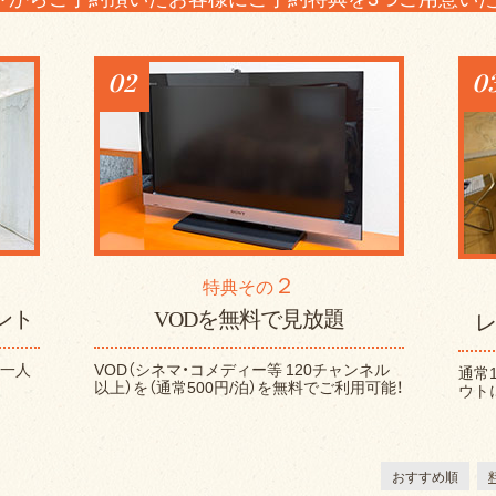
02
0
２
特典その
ント
VODを無料で見放題
レ
お一人
VOD（シネマ・コメディー等 120チャンネル
通常
以上）を（通常500円/泊）を無料でご利用可能！
ウト
おすすめ順