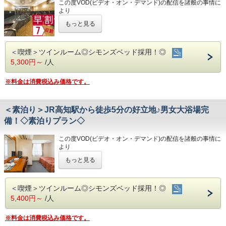
この度VOD(ビデオ・オン・デマンド)の配信を諸般の事情に
③良質の睡眠をご提供!シモンズ社製ベッドを全洋室に採用
完備。
・JR高知駅…徒歩5分
より
④広々とした男女大浴場!深夜は1時まで朝は6時00分から入
(700円/泊 ※車輌の大きさによって料金が異なります)
・高知IC…車で約10分
令和8年1月31日
をもちまして終了させていただくこととな
浴可能
※大型車をご利用の場合は必ずご連絡ください
・高知龍馬空港…車で約25分
もっと見る
りました。
男湯にはサウナも!
※駐車場は先着順になります
今までご愛顧いただき、誠にありがとうございました。
⑤ホテルに隣接した平置き駐車場!大型車やバスも駐車可能
※満車の場合はホテル近くのコインパーキングをご案内いた
◇周辺観光◇
何卒ご理解を賜りますようお願い申し上げます。
します
・高知城、高知城歴史博物館、ひろめ市場、日曜市…徒歩約
＜喫煙＞ツインルーム◎シモンズベッド採用！◎
20分
7日前までのご予約でお得なプランです♪
◇ご朝食◇
◇その他サービス◇
5,300円～
/人
・繁華街…徒歩約15分/はりまや橋…徒歩約10分
☆こちらは食事なしの素泊りプランとなります☆
こちらのプランには朝食は付いておりません。
・全館無料Wi-Fi対応
・お遍路(四国八十八ヶ所)
☆港屋自慢のサービス・ベッド・大浴場でおくつろぎくださ
・コインランドリー、乾燥機設置
第30番札所 善楽寺…車で約15分
※料金は消費税込み価格です。
い☆
◇お風呂◇
・VOD(ビデオオンデマンド)設置(500円/泊)
第31番札所 竹林寺…車で約20分
広々とした大浴場は一日の疲れが癒やされると好評です!
・各種無料貸出グッズ
第33番札所 雪蹊寺…車で約20分
旅の疲れを癒して下さい。男湯にはサウナも完備♪
・レンタルサイクル
営業時間
＜素泊り＞JR高知駅から徒歩5分の好立地♪男女大浴場完
・24時間フロント対応
★☆ひと目で分かる！ホテル港屋の５つの特徴☆★
・男女大浴場/15:00～25:00/6:00～9:00
備！◇素泊りプラン◇
①心のこもったアットホームなお客さま対応
・男性用サウナ/15:00～24:00
◇アクセス◇
②JR高知駅から徒歩5分の好立地!
・JR高知駅…徒歩5分
この度VOD(ビデオ・オン・デマンド)の配信を諸般の事情に
③良質の睡眠をご提供!シモンズ社製ベッドを全洋室に採用
◇駐車場◇
・高知IC…車で約10分
より
④広々とした男女大浴場!深夜は1時まで朝は6時00分から入
・大型トラックやバスも駐車可能な専用平置き駐車場37台
・高知龍馬空港…車で約25分
令和8年1月31日
をもちまして終了させていただくこととな
浴可能
完備。
もっと見る
りました。
男湯にはサウナも!
(700円/泊 ※車輌の大きさによって料金が異なります)
◇周辺観光◇
今までご愛顧いただき、誠にありがとうございました。
⑤ホテルに隣接した平置き駐車場!大型車やバスも駐車可能
※大型車をご利用の場合は必ずご連絡ください
・高知城、高知城歴史博物館、ひろめ市場、日曜市…徒歩約
何卒ご理解を賜りますようお願い申し上げます。
※駐車場は先着順になります
20分
＜喫煙＞ツインルーム◎シモンズベッド採用！◎
※満車の場合はホテル近くのコインパーキングをご案内いた
・繁華街…徒歩約15分/はりまや橋…徒歩約10分
☆こちらは食事なしの素泊りプランとなります☆
◇ご朝食◇
します
5,400円～
/人
・お遍路(四国八十八ヶ所)
☆港屋自慢のサービス・ベッド・大浴場でおくつろぎくださ
こちらのプランには朝食は付いておりません。
第30番札所 善楽寺…車で約15分
い☆
◇その他サービス◇
第31番札所 竹林寺…車で約20分
※料金は消費税込み価格です。
◇お風呂◇
・全館無料Wi-Fi対応
第33番札所 雪蹊寺…車で約20分