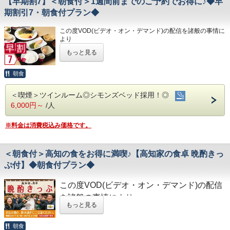
【早期割7】＜朝食付＞1週間前までのご予約でお得に♪◆早
・各種無料貸出グッズ
旅の疲れを癒して下さい。男湯にはサウナも完備♪
ご案内いたします。
・レンタルサイクル
期割引7・朝食付プラン◆
営業時間
・24時間フロント対応
★☆ひと目で分かる！ホテル港屋の５つの特徴☆★
・男女大浴場/15:00～25:00/6:00～9:00
①心のこもったアットホームなお客さま対応
・男性用サウナ/15:00～24:00
◇その他サービス◇
この度VOD(ビデオ・オン・デマンド)の配信を諸般の事情に
◇アクセス◇
②JR高知駅から徒歩5分の好立地!
より
・JR高知駅…徒歩5分
・全客室Wi-Fi対応、接続無料！
③良質の睡眠をご提供!シモンズ社製ベッドを全洋室に採用
◇駐車場◇
令和8年1月31日
をもちまして終了させていただくこととな
・高知IC…車で約10分
④広々とした男女大浴場!深夜は1時まで朝は6時00分から入
もっと見る
・大型トラックやバスも駐車可能な専用平置き駐車場37台
・コインランドリー、乾燥機設置
りました。
・高知龍馬空港…車で約25分
浴可能
完備。
今までご愛顧いただき、誠にありがとうございました。
・ＶＯＤ（ビデオオンデマンド）設置（５０
男湯にはサウナも!
(700円/泊 ※車輌の大きさによって料金が異なります)
何卒ご理解を賜りますようお願い申し上げます。
朝食
◇周辺観光◇
⑤ホテルに隣接した平置き駐車場!大型車やバスも駐車可能
※大型車をご利用の場合は必ずご連絡ください
０円/泊）
・高知城、高知城歴史博物館、ひろめ市場、日曜市…徒歩約
※駐車場は先着順になります
7日前までのご予約でお得なプランです♪
20分
・無料貸出グッズ
＜喫煙＞ツインルーム◎シモンズベッド採用！◎
※満車の場合はホテル近くのコインパーキングをご案内いた
★こちらは朝食付きのプランとなります★
・繁華街…徒歩約15分/はりまや橋…徒歩約10分
◇ご朝食◇
します
（ズボンプレッサー、レンタサイクル、化
6,000円～
/人
★港屋自慢の朝定食を食べて朝から元気にご出発ください★
・お遍路(四国八十八ヶ所)
朝食時間 6:30～10:00(9:30オーダーストップ)
第30番札所 善楽寺…車で約15分
粧用拡大鏡など）
港屋の朝食は日替わりメニュー！
◇その他サービス◇
第31番札所 竹林寺…車で約20分
チェックインの際にメニューをご確認いただき
※料金は消費税込み価格です。
・全館無料Wi-Fi対応
・２４時間フロント対応
第33番札所 雪蹊寺…車で約20分
和食・洋食お好きな方をお選びください♪
・コインランドリー、乾燥機設置
★☆ひと目で分かる！ホテル港屋の５つの特徴☆★
どちらもバランスの良い定食スタイルの朝食です！
・VOD(ビデオオンデマンド)設置(500円/泊)
①心のこもったアットホームなお客さま対応
お米は高知のブランド米を使用しており、なんとお替り自由
＜朝食付＞高知の食をお得に満喫♪【高知家の食卓 晩酌きっ
・各種無料貸出グッズ
◇アクセス◇
②JR高知駅から徒歩5分の好立地!
♪
・レンタルサイクル
③良質の睡眠をご提供!シモンズ社製ベッドを全洋室に採用
ぷ付】◆朝食付プラン◆
・JR高知駅…徒歩5分
・24時間フロント対応
④広々とした男女大浴場!深夜は1時まで朝は6時00分から入
◇お風呂◇
・高知IC…車で約10分
浴可能
広々とした大浴場は一日の疲れが癒やされると好評です!
この度VOD(ビデオ・オン・デマンド)の配信
◇アクセス◇
男湯にはサウナも!
・高知龍馬空港…車で約25分
旅の疲れを癒して下さい。男湯にはサウナも完備♪
・JR高知駅…徒歩5分
⑤ホテルに隣接した平置き駐車場!大型車やバスも駐車可能
を諸般の事情により
営業時間
・高知IC…車で約10分
もっと見る
・男女大浴場/15:00～25:00/6:00～9:00
令和8年1月31日
をもちまして終了させていた
・高知龍馬空港…車で約25分
◇周辺観光◇
・男性用サウナ/15:00～24:00
◇ご朝食◇
だくこととなりました。
朝食
◇周辺観光◇
・高知城、高知城歴史博物館、ひろめ市場、
朝食時間 6:30～10:00(9:30オーダーストップ)