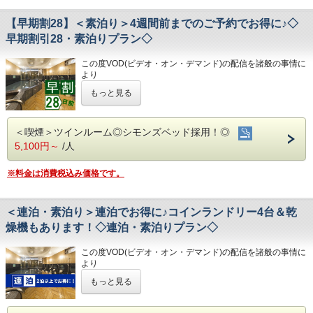
【早期割28】＜素泊り＞4週間前までのご予約でお得に♪◇
★☆ひと目で分かる！ホテル港屋の５つの特徴☆★
早期割引28・素泊りプラン◇
①心のこもったアットホームなお客さま対応
②JR高知駅から徒歩5分の好立地!
この度VOD(ビデオ・オン・デマンド)の配信を諸般の事情に
③良質の睡眠をご提供!シモンズ社製ベッドを全洋室に採用
より
④広々とした男女大浴場!深夜は1時まで朝は6時00分から入
令和8年1月31日
をもちまして終了させていただくこととな
浴可能
もっと見る
りました。
男湯にはサウナも!
今までご愛顧いただき、誠にありがとうございました。
⑤ホテルに隣接した平置き駐車場!大型車やバスも駐車可能
何卒ご理解を賜りますようお願い申し上げます。
＜喫煙＞ツインルーム◎シモンズベッド採用！◎
28日前までのご予約でお得なプランです♪
◇ご朝食◇
5,100円～
/人
☆こちらは食事なしの素泊りプランとなります☆
こちらのプランには朝食は付いておりません。
☆港屋自慢のサービス・ベッド・大浴場でおくつろぎくださ
※料金は消費税込み価格です。
い☆
◇お風呂◇
広々とした大浴場は一日の疲れが癒やされると好評です!
旅の疲れを癒して下さい。男湯にはサウナも完備♪
★☆ひと目で分かる！ホテル港屋の５つの特徴☆★
営業時間
＜連泊・素泊り＞連泊でお得に♪コインランドリー4台＆乾
①心のこもったアットホームなお客さま対応
・男女大浴場/15:00～25:00/6:00～9:00
燥機もあります！◇連泊・素泊りプラン◇
②JR高知駅から徒歩5分の好立地!
・男性用サウナ/15:00～24:00
③良質の睡眠をご提供!シモンズ社製ベッドを全洋室に採用
この度VOD(ビデオ・オン・デマンド)の配信を諸般の事情に
④広々とした男女大浴場!深夜は1時まで朝は6時00分から入
◇駐車場◇
より
浴可能
・大型トラックやバスも駐車可能な専用平置き駐車場37台
令和8年1月31日
をもちまして終了させていただくこととな
男湯にはサウナも!
完備。
もっと見る
りました。
⑤ホテルに隣接した平置き駐車場!大型車やバスも駐車可能
(700円/泊 ※車輌の大きさによって料金が異なります)
今までご愛顧いただき、誠にありがとうございました。
※大型車をご利用の場合は必ずご連絡ください
何卒ご理解を賜りますようお願い申し上げます。
※駐車場は先着順になります