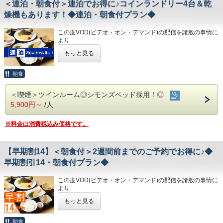
＜連泊・朝食付＞連泊でお得に♪コインランドリー4台＆乾
②JR高知駅から徒歩5分の好立地!
営業時間
事を言います。
③良質の睡眠をご提供!シモンズ社製ベッドを全洋室に採用
燥機もあります！◆連泊・朝食付プラン◆
・男女大浴場/15:00～25:00/6:00～9:00
④広々とした男女大浴場!深夜は1時まで朝は6時00分から入
・男性用サウナ/15:00～24:00
浴可能
この度VOD(ビデオ・オン・デマンド)の配信を諸般の事情に
男湯にはサウナも!
◇駐車場◇
より
⑤ホテルに隣接した平置き駐車場!大型車やバスも駐車可能
★☆ひと目で分かる！＜ホテル港屋の魅力！
・大型トラックやバスも駐車可能な専用平置き駐車場台37
令和8年1月31日
をもちまして終了させていただくこととな
もっと見る
備。
りました。
＞☆★
(700円/泊 ※車輌の大きさによって料金が異なります)
今までご愛顧いただき、誠にありがとうございました。
◇ご朝食◇
・JR高知駅から徒歩５分の好立地！
※大型車をご利用の場合は必ずご連絡ください
何卒ご理解を賜りますようお願い申し上げます。
朝食
朝食時間 6:30～10:00(9:30オーダーストップ)
※駐車場は先着順になります
・良質の睡眠をご提供！シモンズ社製ベッド
港屋の朝食は日替わりメニュー！
※満車の場合はホテル近くのコインパーキングをご案内いた
2泊以上でお得な連泊プランです♪
チェックインの際にメニューをご確認いただき
を全洋室に採用
＜喫煙＞ツインルーム◎シモンズベッド採用！◎
します
★こちらは朝食付きのプランとなります★
和食・洋食お好きな方をお選びください♪
5,900円～
/人
★港屋自慢の朝定食を食べて朝から元気にご出発ください★
・広々とした男女大浴場！深夜１時まで朝６
どちらもバランスの良い定食スタイルの朝食です！
◇その他サービス◇
お米は高知のブランド米を使用しており、なんとお替り自由
時0０分から入浴可能
・全館無料Wi-Fi対応
♪
※料金は消費税込み価格です。
・コインランドリー、乾燥機設置
男性用サウナあり！
・VOD(ビデオオンデマンド)設置(500円/泊)
★☆ひと目で分かる！ホテル港屋の５つの特徴☆★
◇お風呂◇
・ホテルに隣接した平置き駐車場！大型バス
・各種無料貸出グッズ
①心のこもったアットホームなお客さま対応
広々とした大浴場は一日の疲れが癒やされると好評です!
【早期割14】＜朝食付＞2週間前までのご予約でお得に♪◆
・レンタルサイクル
②JR高知駅から徒歩5分の好立地!
も駐車可能
旅の疲れを癒して下さい。男湯にはサウナも完備♪
・24時間フロント対応
③良質の睡眠をご提供!シモンズ社製ベッドを全洋室に採用
早期割引14・朝食付プラン◆
営業時間
・心のこもったお客さま対応！各種クチコミ
④広々とした男女大浴場!深夜は1時まで朝は6時00分から入
・男女大浴場/15:00～25:00/6:00～9:00
◇アクセス◇
浴可能
で高評価
・男性用サウナ/15:00～24:00
この度VOD(ビデオ・オン・デマンド)の配信を諸般の事情に
・JR高知駅…徒歩5分
男湯にはサウナも!
より
・高知IC…車で約10分
⑤ホテルに隣接した平置き駐車場!大型車やバスも駐車可能
◇駐車場◇
令和8年1月31日
をもちまして終了させていただくこととな
・高知龍馬空港…車で約25分
​～最高のコストパフォーマンスをご体験くだ
もっと見る
・大型トラックやバスも駐車可能な専用平置き駐車場37台
りました。
完備。
今までご愛顧いただき、誠にありがとうございました。
さい！～
◇周辺観光◇
◇ご朝食◇
(700円/泊 ※車輌の大きさによって料金が異なります)
何卒ご理解を賜りますようお願い申し上げます。
朝食
・高知城、高知城歴史博物館、ひろめ市場、日曜市…徒歩約