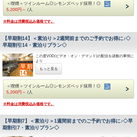
＜喫煙＞ツインルーム◎シモンズベッド採用！◎
◇ご朝食◇
※満車の場合はホテル近くのコインパーキングをご案内いた
2泊以上でお得な連泊プランです♪
こちらのプランには朝食は付いておりません。
します
5,200円～
/人
☆こちらは食事なしの素泊りプランとなります☆
☆港屋自慢のサービス・ベッド・大浴場でおくつろぎくださ
◇お風呂◇
◇その他サービス◇
※料金は消費税込み価格です。
い☆
広々とした大浴場は一日の疲れが癒やされると好評です!
・全館無料Wi-Fi対応
旅の疲れを癒して下さい。男湯にはサウナも完備♪
・コインランドリー、乾燥機設置
★☆ひと目で分かる！ホテル港屋の５つの特徴☆★
営業時間
・VOD(ビデオオンデマンド)設置(500円/泊)
①心のこもったアットホームなお客さま対応
・男女大浴場/15:00～25:00/6:00～9:00
【早期割14】＜素泊り＞2週間前までのご予約でお得に♪◇
・各種無料貸出グッズ
②JR高知駅から徒歩5分の好立地!
・男性用サウナ/15:00～24:00
・レンタルサイクル
早期割引14・素泊りプラン◇
③良質の睡眠をご提供!シモンズ社製ベッドを全洋室に採用
・24時間フロント対応
④広々とした男女大浴場!深夜は1時まで朝は6時00分から入
◇駐車場◇
この度VOD(ビデオ・オン・デマンド)の配信を諸般の事情に
浴可能
・大型トラックやバスも駐車可能な専用平置き駐車場37台
◇アクセス◇
より
男湯にはサウナも!
完備。
・JR高知駅…徒歩5分
令和8年1月31日
をもちまして終了させていただくこととな
⑤ホテルに隣接した平置き駐車場!大型車やバスも駐車可能
(700円/泊 ※車輌の大きさによって料金が異なります)
・高知IC…車で約10分
もっと見る
りました。
※大型車をご利用の場合は必ずご連絡ください
・高知龍馬空港…車で約25分
今までご愛顧いただき、誠にありがとうございました。
※駐車場は先着順になります
何卒ご理解を賜りますようお願い申し上げます。
◇ご朝食◇
※満車の場合はホテル近くのコインパーキングをご案内いた
◇周辺観光◇
＜喫煙＞ツインルーム◎シモンズベッド採用！◎
こちらのプランには朝食は付いておりません。
します
・高知城、高知城歴史博物館、ひろめ市場、日曜市…徒歩約
14日前までのご予約でお得なプランです♪
5,200円～
/人
20分
☆こちらは食事なしの素泊りプランとなります☆
◇お風呂◇
◇その他サービス◇
・繁華街…徒歩約15分/はりまや橋…徒歩約10分
☆港屋自慢のサービス・ベッド・大浴場でおくつろぎくださ
広々とした大浴場は一日の疲れが癒やされると好評です!
・全館無料Wi-Fi対応
・お遍路(四国八十八ヶ所)
※料金は消費税込み価格です。
い☆
旅の疲れを癒して下さい。男湯にはサウナも完備♪
・コインランドリー、乾燥機設置
第30番札所 善楽寺…車で約15分
営業時間
・VOD(ビデオオンデマンド)設置(500円/泊)
第31番札所 竹林寺…車で約20分
・男女大浴場/15:00～25:00/6:00～9:00
・各種無料貸出グッズ
第33番札所 雪蹊寺…車で約20分
・男性用サウナ/15:00～24:00
【早期割7】＜素泊り＞1週間前までのご予約でお得に♪◇早
・レンタルサイクル
★☆ひと目で分かる！ホテル港屋の５つの特徴☆★
・24時間フロント対応
期割引7・素泊りプラン◇
①心のこもったアットホームなお客さま対応
◇駐車場◇
②JR高知駅から徒歩5分の好立地!
・大型トラックやバスも駐車可能な専用平置き駐車場37台
◇アクセス◇