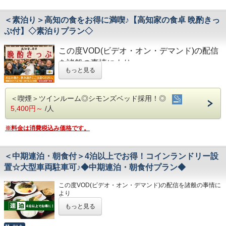
★☆ひと目で分かる！ホテル港屋の５つの特徴☆★
広々とした大浴場は一日の疲れが癒やされると好評です!
・コインランドリー、乾燥機設置
①心のこもったアットホームなお客さま対応
旅の疲れを癒して下さい。男湯にはサウナも完備♪
・VOD(ビデオオンデマンド)設置(500円/泊)
②JR高知駅から徒歩5分の好立地!
営業時間
＜素泊り＞高知の食をお得に満喫♪【高知家の食卓 晩酌きっ
・各種無料貸出グッズ
③良質の睡眠をご提供!シモンズ社製ベッドを全洋室に採用
・男女大浴場/15:00～25:00/6:00～9:00
・レンタルサイクル
ぷ付】◇素泊りプラン◇
④広々とした男女大浴場!深夜は1時まで朝は6時00分から入
・男性用サウナ/15:00～24:00
・24時間フロント対応
浴可能
男湯にはサウナも!
この度VOD(ビデオ・オン・デマンド)の配信
◇駐車場◇
◇アクセス◇
⑤ホテルに隣接した平置き駐車場!大型車やバスも駐車可能
・大型トラックやバスも駐車可能な専用平置き駐車場37台
・JR高知駅…徒歩5分
を諸般の事情により
完備。
・高知IC…車で約10分
もっと見る
令和8年1月31日
をもちまして終了させていた
(700円/泊 ※車輌の大きさによって料金が異なります)
・高知龍馬空港…車で約25分
◇ご朝食◇
※大型車をご利用の場合は必ずご連絡ください
だくこととなりました。
こちらのプランには朝食は付いておりません。
※駐車場は先着順になります
◇周辺観光◇
＜喫煙＞ツインルーム◎シモンズベッド採用！◎
今までご愛顧いただき、誠にありがとうござ
※満車の場合はホテル近くのコインパーキングをご案内いた
・高知城、高知城歴史博物館、ひろめ市場、日曜市…徒歩約
◇お風呂◇
します
5,400円～
/人
20分
いました。
広々とした大浴場は一日の疲れが癒やされると好評です!
・繁華街…徒歩約15分/はりまや橋…徒歩約10分
旅の疲れを癒して下さい。男湯にはサウナも完備♪
何卒ご理解を賜りますようお願い申し上げま
◇その他サービス◇
・お遍路(四国八十八ヶ所)
※料金は消費税込み価格です。
営業時間
・全館無料Wi-Fi対応
第30番札所 善楽寺…車で約15分
す。
・男女大浴場/15:00～25:00/6:00～9:00
・コインランドリー、乾燥機設置
第31番札所 竹林寺…車で約20分
・男性用サウナ/15:00～24:00
・VOD(ビデオオンデマンド)設置(500円/泊)
第33番札所 雪蹊寺…車で約20分
＜中期連泊・朝食付＞4泊以上でお得！コインランドリー設
・各種無料貸出グッズ
高知家の食卓晩酌きっぷ＆素泊りプラン！
◇駐車場◇
・レンタルサイクル
置☆大型車両駐車可♪◆中期連泊・朝食付プラン◆
・大型トラックやバスも駐車可能な専用平置き駐車場37台
高知の食をお得に満喫したい方にピッタリ♪
・24時間フロント対応
完備。
この度VOD(ビデオ・オン・デマンド)の配信を諸般の事情に
(700円/泊 ※車輌の大きさによって料金が異なります)
◇アクセス◇
より
※大型車をご利用の場合は必ずご連絡ください
・JR高知駅…徒歩5分
観光やビジネスにお役立てください。
令和8年1月31日
をもちまして終了させていただくこととな
※駐車場は先着順になります
・高知IC…車で約10分
もっと見る
JR高知駅から徒歩5分、男女大浴場完備！
りました。
※満車の場合はホテル近くのコインパーキングをご案内いた
・高知龍馬空港…車で約25分
今までご愛顧いただき、誠にありがとうございました。
します
何卒ご理解を賜りますようお願い申し上げます。