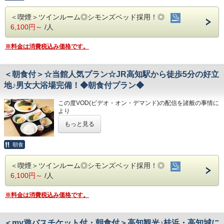
◇駐車場◇
今までご愛顧いただき、誠にありがとうござ
・高知城、高知城歴史博物館、ひろめ市場、日曜市…徒歩約
港屋の朝食は日替わりメニュー！
日曜市…徒歩約20分
・大型トラックやバスも駐車可能な専用平置き駐車場37台
20分
チェックインの際にメニューをご確認いただき
いました。
＜喫煙＞ツインルーム◎シモンズベッド採用！◎
完備。
・繁華街…徒歩約15分/はりまや橋…徒歩約10分
・繁華街…徒歩約15分／はりまや橋…徒歩約
和食・洋食お好きな方をお選びください♪
(700円/泊 ※車輌の大きさによって料金が異なります)
6,100円～
/人
何卒ご理解を賜りますようお願い申し上げま
・お遍路(四国八十八ヶ所)
どちらもバランスの良い定食スタイルの朝食です！
10分
※大型車をご利用の場合は必ずご連絡ください
第30番札所 善楽寺…車で約15分
お米は高知のブランド米を使用しており、なんとお替り自由
す。
※駐車場は先着順になります
第31番札所 竹林寺…車で約20分
・お遍路（四国八十八ヶ所）
♪
※料金は消費税込み価格です。
※満車の場合はホテル近くのコインパーキングをご案内いた
第33番札所 雪蹊寺…車で約20分
第30番札所 善楽寺…車で約15分
します
◇お風呂◇
高知家の食卓晩酌きっぷ＆朝食付プラン！
第31番札所 竹林寺…車で約20分
広々とした大浴場は一日の疲れが癒やされると好評です!
＜朝食付＞☆当館人気プラン☆JR高知駅から徒歩5分の好立
◇その他サービス◇
高知の食をお得に満喫したい方にピッタリ♪
旅の疲れを癒して下さい。男湯にはサウナも完備♪
第33番札所 雪蹊寺…車で約20分
・全館無料Wi-Fi対応
地♪男女大浴場完備！◆朝食付プラン◆
営業時間
・コインランドリー、乾燥機設置
・男女大浴場/15:00～25:00/6:00～9:00
・VOD(ビデオオンデマンド)設置(500円/泊)
観光やビジネスにお役立てください。
・男性用サウナ/15:00～24:00
この度VOD(ビデオ・オン・デマンド)の配信を諸般の事情に
・各種無料貸出グッズ
より
バランスのいい朝食を食べて朝から元気に！
・レンタルサイクル
◇駐車場◇
令和8年1月31日
をもちまして終了させていただくこととな
・24時間フロント対応
もっと見る
・大型トラックやバスも駐車可能な専用平置き駐車場３７台
りました。
完備。
今までご愛顧いただき、誠にありがとうございました。
＜プラン特典＞
◇アクセス◇
(700円/泊 ※車輌の大きさによって料金が異なります)
何卒ご理解を賜りますようお願い申し上げます。
朝食
・JR高知駅…徒歩5分
「高知家の食卓 晩酌きっぷ」
※大型車をご利用の場合は必ずご連絡ください
・高知IC…車で約10分
※駐車場は先着順になります
★こちらは朝食付きのプランとなります★
※「晩酌きっぷ」及び各店舗のご案内や特典内容を掲
・高知龍馬空港…車で約25分
＜喫煙＞ツインルーム◎シモンズベッド採用！◎
※満車の場合はホテル近くのコインパーキングをご案内いた
★港屋自慢の朝定食を食べて朝から元気にご出発ください★
載した
します
6,100円～
/人
◇周辺観光◇
「専用ガイドブック」をチェックイン時にお渡しい
・高知城、高知城歴史博物館、ひろめ市場、日曜市…徒歩約
◇その他サービス◇
★☆ひと目で分かる！ホテル港屋の５つの特徴☆★
20分
※料金は消費税込み価格です。
たします。
・全館無料Wi-Fi対応
①心のこもったアットホームなお客さま対応
・繁華街…徒歩約15分/はりまや橋…徒歩約10分
・コインランドリー、乾燥機設置
②JR高知駅から徒歩5分の好立地!
・お遍路(四国八十八ヶ所)
・VOD(ビデオオンデマンド)設置(500円/泊)
③良質の睡眠をご提供!シモンズ社製ベッドを全洋室に採用
第30番札所 善楽寺…車で約15分
「高知家の食卓 晩酌きっぷ」とは・・・
＜my遊バスチケット付・朝食付＞高知観光♪桂浜・高知城に
・各種無料貸出グッズ
④広々とした男女大浴場!深夜は1時まで朝は6時00分から入