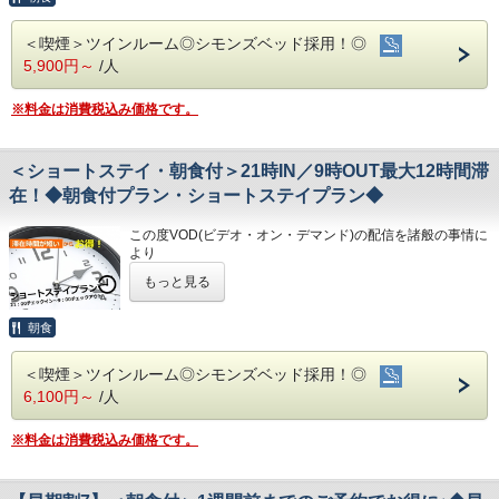
朝食時間 6:30～10:00(9:30オーダーストップ)
※大型車をご利用の場合は必ずご連絡ください
20分
港屋の朝食は日替わりメニュー！
※駐車場は先着順になります
14日前までのご予約でお得なプランです♪
◇お風呂◇
・繁華街…徒歩約15分/はりまや橋…徒歩約10分
チェックインの際にメニューをご確認いただき
＜喫煙＞ツインルーム◎シモンズベッド採用！◎
※満車の場合はホテル近くのコインパーキングをご案内いた
★こちらは朝食付きのプランとなります★
・お遍路(四国八十八ヶ所)
和食・洋食お好きな方をお選びください♪
広々とした大浴場は一日の疲れが癒やされる
します
5,900円～
/人
★港屋自慢の朝定食を食べて朝から元気にご出発ください★
第30番札所 善楽寺…車で約15分
どちらもバランスの良い定食スタイルの朝食です！
と好評です！
第31番札所 竹林寺…車で約20分
お米は高知のブランド米を使用しており、なんとお替り自由
◇その他サービス◇
第33番札所 雪蹊寺…車で約20分
♪
※料金は消費税込み価格です。
旅の疲れを癒して下さい。男湯にはサウナも
・全館無料Wi-Fi対応
・コインランドリー、乾燥機設置
★☆ひと目で分かる！ホテル港屋の５つの特徴☆★
完備♪
◇お風呂◇
・VOD(ビデオオンデマンド)設置(500円/泊)
①心のこもったアットホームなお客さま対応
広々とした大浴場は一日の疲れが癒やされると好評です!
＜営業時間＞
＜ショートステイ・朝食付＞21時IN／9時OUT最大12時間滞
・各種無料貸出グッズ
②JR高知駅から徒歩5分の好立地!
旅の疲れを癒して下さい。男湯にはサウナも完備♪
・レンタルサイクル
③良質の睡眠をご提供!シモンズ社製ベッドを全洋室に採用
・男女大浴場／6:00～9:00／15:00～25:00
在！◆朝食付プラン・ショートステイプラン◆
営業時間
・24時間フロント対応
④広々とした男女大浴場!深夜は1時まで朝は6時00分から入
・男女大浴場/15:00～25:00/6:00～9:00
・男性用サウナ／15:00～24:00
浴可能
・男性用サウナ/15:00～24:00
この度VOD(ビデオ・オン・デマンド)の配信を諸般の事情に
◇アクセス◇
男湯にはサウナも!
より
・JR高知駅…徒歩5分
⑤ホテルに隣接した平置き駐車場!大型車やバスも駐車可能
◇駐車場◇
◇駐車場◇
令和8年1月31日
をもちまして終了させていただくこととな
・高知IC…車で約10分
もっと見る
・大型トラックやバスも駐車可能な専用平置き駐車場37台
りました。
・高知龍馬空港…車で約25分
・大型トラックやバスも駐車可能な専用平置
完備。
今までご愛顧いただき、誠にありがとうございました。
◇ご朝食◇
(700円/泊 ※車輌の大きさによって料金が異なります)
き駐車３７台完備。
何卒ご理解を賜りますようお願い申し上げます。
朝食
◇周辺観光◇
朝食時間 6:30～10:00(9:30オーダーストップ)
※大型車をご利用の場合は必ずご連絡ください
・高知城、高知城歴史博物館、ひろめ市場、日曜市…徒歩約
港屋の朝食は日替わりメニュー！
（7００円/泊）
※駐車場は先着順になります
滞在時間は短い分、お得なショートステイプラン♪
20分
チェックインの際にメニューをご確認いただき
＜喫煙＞ツインルーム◎シモンズベッド採用！◎
※満車の場合はホテル近くのコインパーキングをご案内いた
・大型トラック・バス・自動二輪でお越しの
チェックインが遅い方にオススメです！
・繁華街…徒歩約15分/はりまや橋…徒歩約10分
和食・洋食お好きな方をお選びください♪
します
6,100円～
/人
チェックイン：21時以降(通常15時以降)
・お遍路(四国八十八ヶ所)
どちらもバランスの良い定食スタイルの朝食です！
お客様は、駐車スペースの関係で
チェックアウト：9時迄 (通常10時迄)
第30番札所 善楽寺…車で約15分
お米は高知のブランド米を使用しており、なんとお替り自由
◇その他サービス◇
事前に必ずお問い合わせ下さいませ。
第31番札所 竹林寺…車で約20分
♪
※料金は消費税込み価格です。
・全館無料Wi-Fi対応
★こちらは朝食付きのプランとなります★
第33番札所 雪蹊寺…車で約20分
・専用駐車場に置けない場合はホテル近くの
・コインランドリー、乾燥機設置
★港屋自慢の朝定食を食べて朝から元気にご出発ください★
◇お風呂◇
・VOD(ビデオオンデマンド)設置(500円/泊)
コインパーキングを
広々とした大浴場は一日の疲れが癒やされると好評です!