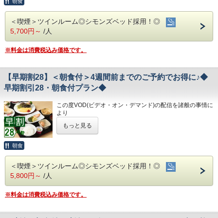
朝食
◇周辺観光◇
＜プラン特典＞
◇その他サービス◇
・高知城、高知城歴史博物館、ひろめ市場、日曜市…徒歩約
4泊以上でお得な連泊プランです♪
・全館無料Wi-Fi対応
20分
「高知家の食卓 晩酌きっぷ」
＜喫煙＞ツインルーム◎シモンズベッド採用！◎
★こちらは朝食付きのプランとなります★
・コインランドリー、乾燥機設置
・繁華街…徒歩約15分/はりまや橋…徒歩約10分
※「晩酌きっぷ」及び各店舗のご案内や特典内容を掲
5,700円～
/人
★港屋自慢の朝定食を食べて朝から元気にご出発ください★
・VOD(ビデオオンデマンド)設置(500円/泊)
・お遍路(四国八十八ヶ所)
・各種無料貸出グッズ
第30番札所 善楽寺…車で約15分
載した
・レンタルサイクル
第31番札所 竹林寺…車で約20分
※料金は消費税込み価格です。
「専用ガイドブック」をチェックイン時にお渡しい
★☆ひと目で分かる！ホテル港屋の５つの特徴☆★
・24時間フロント対応
第33番札所 雪蹊寺…車で約20分
①心のこもったアットホームなお客さま対応
たします。
②JR高知駅から徒歩5分の好立地!
◇アクセス◇
【早期割28】＜朝食付＞4週間前までのご予約でお得に♪◆
③良質の睡眠をご提供!シモンズ社製ベッドを全洋室に採用
・JR高知駅…徒歩5分
④広々とした男女大浴場!深夜は1時まで朝は6時00分から入
早期割引28・朝食付プラン◆
・高知IC…車で約10分
「高知家の食卓 晩酌きっぷ」とは・・・
浴可能
・高知龍馬空港…車で約25分
男湯にはサウナも!
この度VOD(ビデオ・オン・デマンド)の配信を諸般の事情に
⑤ホテルに隣接した平置き駐車場!大型車やバスも駐車可能
◇周辺観光◇
高知県民が自ら「観光客にお勧めしたい飲食店」を選
より
・高知城、高知城歴史博物館、ひろめ市場、日曜市…徒歩約
令和8年1月31日
をもちまして終了させていただくこととな
ぶ
もっと見る
20分
りました。
◇ご朝食◇
・繁華街…徒歩約15分/はりまや橋…徒歩約10分
「高知家の食卓 県民総選挙2016」において選抜され
今までご愛顧いただき、誠にありがとうございました。
朝食時間 6:30～10:00(9:30オーダーストップ)
・お遍路(四国八十八ヶ所)
何卒ご理解を賜りますようお願い申し上げます。
朝食
た54店舗のうち、
港屋の朝食は日替わりメニュー！
第30番札所 善楽寺…車で約15分
チェックインの際にメニューをご確認いただき
第31番札所 竹林寺…車で約20分
夜に営業している25店舗で飲食すると、
28日前までのご予約でお得なプランです♪
和食・洋食お好きな方をお選びください♪
第33番札所 雪蹊寺…車で約20分
＜喫煙＞ツインルーム◎シモンズベッド採用！◎
★こちらは朝食付きのプランとなります★
一品サービスや割引などの特典を受けられるととも
どちらもバランスの良い定食スタイルの朝食です！
5,800円～
/人
★港屋自慢の朝定食を食べて朝から元気にご出発ください★
お米は高知のブランド米を使用しており、なんとお替り自由
に、
♪
施設設置のスタンプを集める（1店舗でも可）と記念品
※料金は消費税込み価格です。
◇お風呂◇
が貰える仕組みと、
★☆ひと目で分かる！ホテル港屋の５つの特徴☆★
広々とした大浴場は一日の疲れが癒やされると好評です!
①心のこもったアットホームなお客さま対応
特典等を受けるために提示する「きっぷ」そのものの
旅の疲れを癒して下さい。男湯にはサウナも完備♪