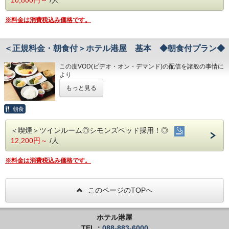
を全洋室に採用
素泊まりの基本プランです。
・JR高知駅から徒歩５分の好立地！
します
・良質の睡眠をご提供！シモンズ社製ベッドを全洋室に採用
・広々とした男女大浴場！深夜１時まで朝６
・広々とした男女大浴場！深夜１時まで朝６時0０分から入
ビジネスに観光に最高の利便性！
※料金は消費税込み価格です。
◇その他サービス◇
時0０分から入浴可能
浴可能
高知駅より徒歩5分！
・全館無料Wi-Fi対応
男性用サウナあり！
男性用サウナあり！
・コインランドリー、乾燥機設置
・ホテルに隣接した平置き駐車場！大型バスも駐車可能
＜正規料金・朝食付＞ホテル港屋 基本 ◆朝食付プラン◆
・VOD(ビデオオンデマンド)設置(500円/泊)
・ホテルに隣接した平置き駐車場！大型バス
・心のこもったお客さま対応！各種クチコミで高評価
★☆ひと目で分かる！＜ホテル港屋の魅力！＞☆★
・各種無料貸出グッズ
・JR高知駅から徒歩５分の好立地！
も駐車可能
・レンタルサイクル
この度VOD(ビデオ・オン・デマンド)の配信を諸般の事情に
​～最高のコストパフォーマンスをご体験ください！～
・良質の睡眠をご提供！シモンズ社製ベッドを全洋室に採用
・24時間フロント対応
・心のこもったお客さま対応！各種クチコミ
より
・広々とした男女大浴場！深夜１時まで朝６時３０分から入
令和8年1月31日
をもちまして終了させていただくこととな
浴可能
で高評価
もっと見る
◇アクセス◇
りました。
◇ご朝食◇
男性用サウナあり！
・JR高知駅…徒歩5分
今までご愛顧いただき、誠にありがとうございました。
＜朝食時間＞6：30～10：00（9：30オーダーストップ）
・ホテルに隣接した平置き駐車場！大型バスも駐車可能
・高知IC…車で約10分
何卒ご理解を賜りますようお願い申し上げます。
※和食、洋食が選べます。チェックインの際にお申し付けく
朝食
・心のこもったお客さま対応！各種クチコミで高評価
​～最高のコストパフォーマンスをご体験くだ
・高知龍馬空港…車で約25分
ださい。
ホテル港屋
さい！～
​～最高のコストパフォーマンスをご体験ください！～
朝食付の基本プランです。
＜喫煙＞ツインルーム◎シモンズベッド採用！◎
◇周辺観光◇
◇お風呂◇
・高知城、高知城歴史博物館、ひろめ市場、日曜市…徒歩約
12,200円～
/人
広々とした大浴場は一日の疲れが癒やされると好評です！
20分
ビジネスに観光に最高の利便性!
旅の疲れを癒して下さい。男湯にはサウナも完備♪
◇お風呂◇
・繁華街…徒歩約15分/はりまや橋…徒歩約10分
高知駅より徒歩5分！！
＜営業時間＞
広々とした大浴場は一日の疲れが癒やされると好評です！
◇ご朝食◇
※料金は消費税込み価格です。
・お遍路(四国八十八ヶ所)
旅の疲れを癒して下さい。男湯にはサウナも完備♪
・男女大浴場／6:00～9:00／15:00～25:00
第30番札所 善楽寺…車で約15分
バランスのいい朝食を食べて朝から元気に！
＜朝食時間＞6：30～10：00（9：30オーダ
＜営業時間＞
第31番札所 竹林寺…車で約20分
・男性用サウナ／15:00～24:00
ーストップ）
・男女大浴場／6:00～9:00／15:00～25:00
第33番札所 雪蹊寺…車で約20分
このページのTOPへ
★☆ひと目で分かる！＜ホテル港屋の魅力！＞☆★
※和食、洋食が選べます。チェックインの際
・男性用サウナ／15:00～24:00
◇駐車場◇
・JR高知駅から徒歩５分の好立地！
にお申し付けください。
・良質の睡眠をご提供！シモンズ社製ベッドを全洋室に採用
・大型トラックやバスも駐車可能な専用平置
ホテル港屋
・広々とした男女大浴場！深夜１時まで朝６時３０分から入
◇駐車場◇
き駐車３７台完備。
TEL：
088-883-6000
浴可能