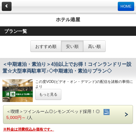
HOME
ホテル港屋
プラン一覧
おすすめ順
安い順
高い順
＜中期連泊・素泊り＞4泊以上でお得！コインランドリー設
置☆大型車両駐車可♪◇中期連泊・素泊りプラン◇
この度VOD(ビデオ・オン・デマンド)の配信を諸般の事情に
より
令和8年1月31日
をもちまして終了させていただくこととな
もっと見る
りました。
今までご愛顧いただき、誠にありがとうございました。
何卒ご理解を賜りますようお願い申し上げます。
＜喫煙＞ツインルーム◎シモンズベッド採用！◎
4泊以上でお得な連泊プランです♪
5,000円～
/人
☆こちらは食事なしの素泊りプランとなります☆
☆港屋自慢のサービス・ベッド・大浴場でおくつろぎくださ
※料金は消費税込み価格です。
い☆