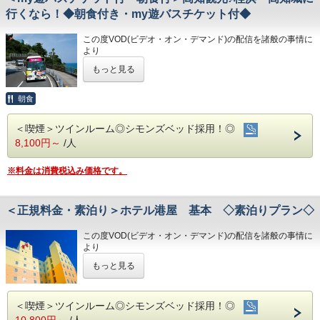
第31番札所 竹林寺…車で約20分
・レンタルサイクル
浴可能
行くなら！◆朝食付き・my遊バスチケット付◆
第33番札所 雪蹊寺…車で約20分
・24時間フロント対応
男湯にはサウナも!
高知県民が自ら「観光客にお勧めしたい飲食店」を選
⑤ホテルに隣接した平置き駐車場!大型車やバスも駐車可能
この度VOD(ビデオ・オン・デマンド)の配信を諸般の事情に
◇アクセス◇
ぶ
より
・JR高知駅…徒歩5分
令和8年1月31日
をもちまして終了させていただくこととな
「高知家の食卓 県民総選挙2016」において選抜され
・高知IC…車で約10分
◇ご朝食◇
もっと見る
りました。
・高知龍馬空港…車で約25分
朝食時間 6:30～10:00(9:30オーダーストップ)
た54店舗のうち、
今までご愛顧いただき、誠にありがとうございました。
港屋の朝食は日替わりメニュー！
何卒ご理解を賜りますようお願い申し上げます。
夜に営業している25店舗で飲食すると、
朝食
◇周辺観光◇
チェックインの際にメニューをご確認いただき
・高知城、高知城歴史博物館、ひろめ市場、日曜市…徒歩約
和食・洋食お好きな方をお選びください♪
一品サービスや割引などの特典を受けられるととも
人気観光スポットめぐりを楽しもう！
20分
どちらもバランスの良い定食スタイルの朝食です！
＜喫煙＞ツインルーム◎シモンズベッド採用！◎
に、
・繁華街…徒歩約15分/はりまや橋…徒歩約10分
お米は高知のブランド米を使用しており、なんとお替り自由
高知観光におススメの朝食付プラン♪
8,100円～
/人
・お遍路(四国八十八ヶ所)
♪
施設設置のスタンプを集める（1店舗でも可）と記念品
第30番札所 善楽寺…車で約15分
高知市内の観光名所を回る周遊バスのチケット付プランで
が貰える仕組みと、
第31番札所 竹林寺…車で約20分
◇お風呂◇
※料金は消費税込み価格です。
す。
第33番札所 雪蹊寺…車で約20分
広々とした大浴場は一日の疲れが癒やされると好評です!
特典等を受けるために提示する「きっぷ」そのものの
(利用日1日に限り、通用範囲内を何回でもご利用可能です)
旅の疲れを癒して下さい。男湯にはサウナも完備♪
事を言います。
営業時間
＜チケット特典＞
＜正規料金・素泊り＞ホテル港屋 基本 ◇素泊りプラン◇
・男女大浴場/15:00～25:00/6:00～9:00
・MY遊バス乗車券の提示で路面電車(200円区間内)運賃無料
・男性用サウナ/15:00～24:00
・観光施設の入場割引など便利でお得！
この度VOD(ビデオ・オン・デマンド)の配信を諸般の事情に
より
◇駐車場◇
★☆ひと目で分かる！＜ホテル港屋の魅力！
※幼児（未就学児）は大人一人につき無料で乗車可能です。
令和8年1月31日
をもちまして終了させていただくこととな
・大型トラックやバスも駐車可能な専用平置き駐車場37台
2人目以降はお子さま料金（500円）が必要となります。
もっと見る
＞☆★
りました。
完備。
今までご愛顧いただき、誠にありがとうございました。
(700円/泊 ※車輌の大きさによって料金が異なります)
・JR高知駅から徒歩５分の好立地！
何卒ご理解を賜りますようお願い申し上げます。
※大型車をご利用の場合は必ずご連絡ください
・良質の睡眠をご提供！シモンズ社製ベッド
＜喫煙＞ツインルーム◎シモンズベッド採用！◎
ホテル港屋
※駐車場は先着順になります
★☆ひと目で分かる！＜ホテル港屋の魅力！＞☆★
※満車の場合はホテル近くのコインパーキングをご案内いた
10,800円～
/人