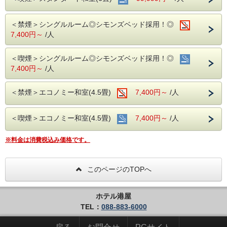
①心のこもったアットホームなお客さま対応
②JR高知駅から徒歩5分の好立地!
③良質の睡眠をご提供!シモンズ社製ベッドを全洋室に採用
＜禁煙＞シングルルーム◎シモンズベッド採用！◎
④広々とした男女大浴場!深夜は1時まで朝は6時00分から入
7,400円～
/人
浴可能
男湯にはサウナも!
⑤ホテルに隣接した平置き駐車場!大型車やバスも駐車可能
＜喫煙＞シングルルーム◎シモンズベッド採用！◎
7,400円～
/人
◇ご朝食◇
朝食時間 6:30～10:00(9:30オーダーストップ)
＜禁煙＞エコノミー和室(4.5畳)
7,400円～
/人
港屋の朝食は日替わりメニュー！
チェックインの際にメニューをご確認いただき
和食・洋食お好きな方をお選びください♪
＜喫煙＞エコノミー和室(4.5畳)
7,400円～
/人
どちらもバランスの良い定食スタイルの朝食です！
お米は高知のブランド米を使用しており、なんとお替り自由
♪
※料金は消費税込み価格です。
◇お風呂◇
広々とした大浴場は一日の疲れが癒やされると好評です!
旅の疲れを癒して下さい。男湯にはサウナも完備♪
このページのTOPへ
営業時間
・男女大浴場/15:00～25:00/6:00～9:00
・男性用サウナ/15:00～24:00
ホテル港屋
TEL：
088-883-6000
◇駐車場◇
・大型トラックやバスも駐車可能な専用平置き駐車場37台
完備。