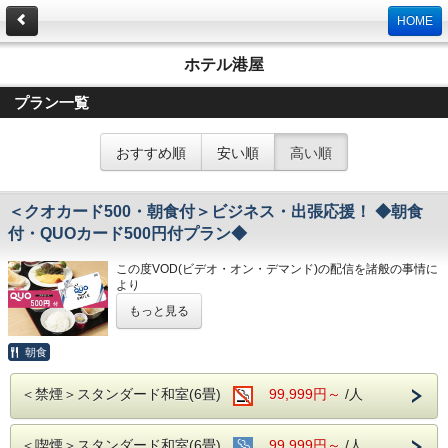
HOME
ホテル港屋
プラン一覧
おすすめ順
安い順
高い順
＜クオカード500・朝食付＞ビジネス・出張応援！ ◆朝食
付・QUOカード500円付プラン◆
この度VOD(ビデオ・オン・デマンド)の配信を諸般の事情に
より
令和8年1月31日
をもちまして終了させていただくこととな
もっと見る
りました。
今までご愛顧いただき、誠にありがとうございました。
何卒ご理解を賜りますようお願い申し上げます。
朝食
QUOカード500円付のプランです♪
＜禁煙＞スタンダード和室(6畳)
99,999円～
/人
★こちらは朝食付きのプランとなります★
★港屋自慢の朝定食を食べて朝から元気にご出発ください★
＜喫煙＞スタンダード和室(6畳)
99,999円～
/人
★☆ひと目で分かる！ホテル港屋の５つの特徴☆★