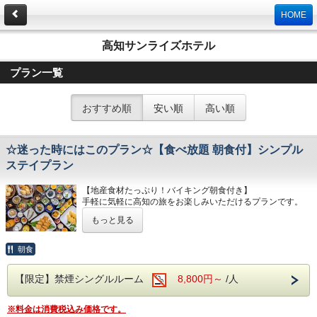
HOME
高知サンライズホテル
プラン一覧
おすすめ順
安い順
高い順
☆迷った時にはこのプラン☆【食べ放題 朝食付】シンプル
ステイプラン
【地産食材たっぷり！バイキング朝食付き】
手軽に気軽に高知の旅をお楽しみいただけるプランです。
繁華街も観光史跡も徒歩数分。
もっと見る
便利な立地を活かしたお手軽な観光をお楽しみ下さいませ。
■朝 食■
朝食
【時間】６：３０～９：３０（ラストオーダー９：００）
高知名物「鰹のタタキ」「じゃこ天」など、和食を中心とし
【限定】禁煙シングルルーム
8,800円～
/人
たバイキング料理をお楽しみください。
※小皿に取り分けた＜個分けバイキング形式＞となっており
ます。
※料金は消費税込み価格です。