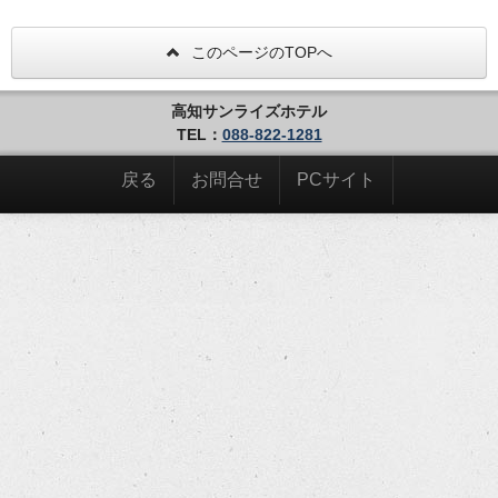
■駐車場利用について■
【場所】ホテル真裏または両隣り（契約コインパーキング）
【料金】1台１０００円（税込）
このページのTOPへ
【利用時間】１５：００～翌昼１２：００まで
※１５：００以前または１２：００以降のご利用には、そ
れぞれ追加料金が発生致します。
高知サンライズホテル
※駐車後に再度お車にて外出される予定の方は、駐車前に
TEL：
088-822-1281
フロントまでお問い合わせください。
■高知サンライズホテル■
戻る
お問合せ
PCサイト
名物「ひろめ市場」まで徒歩３分。
官公庁や史跡、繁華街も程近く、フットワークの良い旅をサ
ポートいたします。