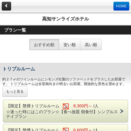
HOME
高知サンライズホテル
プラン一覧
おすすめ順
安い順
高い順
トリプルルーム
約２７㎡のツインルームにシモンズ社製のソファベッドをプラスしたお部屋で
す。 トリプルルームは全室南向きの明るいお部屋。開放的な景色を望めます。
ご家族、ご友人同士との思い出にご利用くださいませ。 ◆約27平米◆シモンズ
もっと見る
社製ベッド 120×200cm 2台＋シモンズ社製ソファベッド 1台◆全館Wi-Fi◆イン
ターネットテレビ（40inch）◆加湿機能付空気清浄機◆全室禁煙（1階に喫煙ブ
ースあり）
【限定】禁煙トリプルルーム
8,300円～
/人
☆迷った時にはこのプラン☆【食べ放題 朝食付】シンプルス
テイプラン
【限定】禁煙トリプルルーム
6,600円～
/人