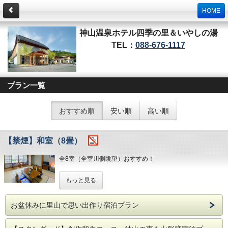
HOME
神山温泉ホテル四季の里＆いやしの湯
TEL：
088-676-1117
プラン一覧
おすすめ順
安い順
高い順
【禁煙】和室（8畳）
全8室（全室川側眺望）おすすめ！
【設備・備品】
もっと見る
テレビ、冷蔵庫（空）、湯茶セット、目覚まし時計、シャワ
ートイレ、タオル、バスタオル、歯ブラシ、ヘアードライヤ
ー。
お盆休みに里山で思い出作り宿泊プラン
◎宿泊者専用温泉は、午後3時のチェックインから翌朝午前
9時30分まで、夜中・早朝を問わずご入浴いただけます。