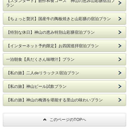
【スタンダード】創作和食コース 神山の恵み山彩膳宿泊プ
浴室にはシャンプー、リンス、ボディーソープの備付けがあ
ラン
ります。
※大浴場の化粧水などの共用アメニティは新型コロナウィル
ス感染防止の為、撤去させていただいております。
【ちょっと贅沢】国産牛の陶板焼きと山彩膳の宿泊プラン
※喫煙所は、ホテル1Fロビーといやしの湯2Fにございま
す。
【特別な休日】神山の恵み特別山彩膳宿泊プラン
【インターネット予約限定】お四国巡拝宿泊プラン
一泊朝食【具だくさん味噌汁】プラン
【私の旅】二人deリラックス宿泊プラン
【私の旅】神山ビール試飲プラン
【私の旅】神山の梅酒を堪能する里山の味わいプラン
このページのTOPへ