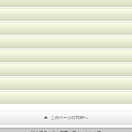
時30分まで、夜中・早朝を問わずご入浴いただけます。
ります。
止の為、撤去させていただいております。
このページのTOPへ