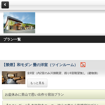
プラン一覧
【禁煙】和モダン 畳の洋室（ツインルーム）
全8室（内2室のみ川側眺望、残り6室眺望無し（建物側）
和室にベッドをご用意したツインルームです。
もっと見る
※スイートルームではございません。
【設備・備品】
お盆休みに里山で思い出作り宿泊プラン
テレビ、冷蔵庫（空）、湯茶セット、目覚まし時計、シャワ
※ユニットバス付き