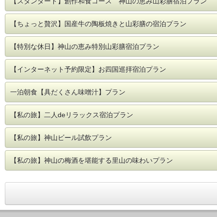
【スタンダード】創作和食コース 神山の恵み山彩膳宿泊プラン
◎宿泊者専用温泉は、午後3時のチェックインから翌朝午前9
浴室にはシャンプー、リンス、ボディーソープの備付けがあ
※化粧水などの共用アメニティは新型コロナウィルス感染防
【ちょっと贅沢】国産牛の陶板焼きと山彩膳の宿泊プラン
※喫煙所は、ホテル1Fロビーといやしの湯2Fにございます。
【特別な休日】神山の恵み特別山彩膳宿泊プラン
【インターネット予約限定】お四国巡拝宿泊プラン
一泊朝食【具だくさん味噌汁】プラン
【私の旅】二人deリラックス宿泊プラン
【私の旅】神山ビール試飲プラン
【私の旅】神山の梅酒を堪能する里山の味わいプラン