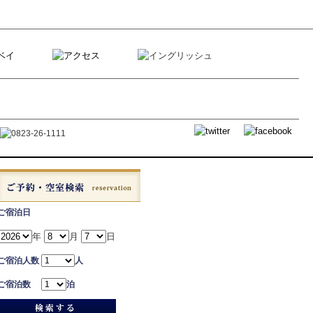
ご宿泊日
年
月
日
ご宿泊人数
人
ご宿泊数
泊