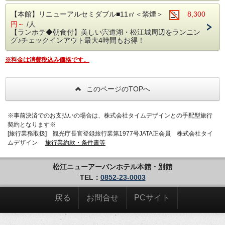
【本館】リニューアルセミダブル■11㎡＜禁煙＞
8,300
円～
/人
【ランホテ◆朝食付】美しい宍道湖・松江城周辺をランニン
グ♪チェックインアウト最大4時間もお得！
※料金は消費税込み価格です。
このページのTOPへ
※事前決済でのお支払いの場合は、株式会社タイムデザインとの手配型旅行
契約となります※
[旅行業務取扱] 観光庁長官登録旅行業第1977号JATA正会員 株式会社タイ
ムデザイン
旅行業約款・条件書等
松江ニューアーバンホテル本館・別館
TEL：
0852-23-0003
戻る
お問合せ
PCサイト