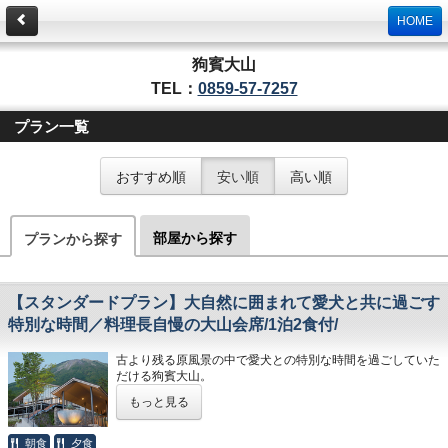
HOME
狗賓大山
TEL：
0859-57-7257
プラン一覧
おすすめ順
安い順
高い順
部屋から探す
プランから探す
【スタンダードプラン】大自然に囲まれて愛犬と共に過ごす
特別な時間／料理長自慢の大山会席/1泊2食付/
古より残る原風景の中で愛犬との特別な時間を過ごしていた
だける狗賓大山。
もっと見る
15室のゲストルームはお部屋でゆっくり過ごしていただけ
るよう、十分な広さを確保しております。その他、澄んだ森
の息吹を感じていただけるテラスカフェや囲炉裏バー、自家
朝食
夕食