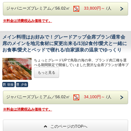
能です。
ワンちゃん用のお食事もご用意しております（有料・要予
※ゴルフ場のスケジュール及び天候状態によってはご予約が
約）
通常会席（スタンダードプラン）の先付・一口・椀物・お造
ジャパニーズプレミアム／56.02㎡
33,800円～
/人
出来ない場合がございます。
また、レストランにはテーブル席のほか3つの個室（無料・
りのあとにしゃぶしゃぶをお出しするプランとなります。
※例年、12月中旬〜3月上旬までは積雪の為、クローズとな
お申し込み順）もご用意しておりますのでどうぞご利用くだ
ります。詳細は
大山平原ゴルフクラブホームページ
をご確認
※料金は消費税込み価格です。
さい。
もちろん、お食事はワンちゃんと一緒にいただく事が出来ま
下さい。
す！ワンちゃん用のお食事もご用意しております（有料・要
※ゴルフプランのお申込みをされてもご予約確定ではありま
※小学生は大人料金となりますが、会席は食べれないお子様
予約）
せん。（ホテルからゴルフ場への予約が完了してご予約成立
の為にお弁当箱でのご提供を承っております。宿泊料金
また、レストランにはテーブル席のほか3つの個室（無料・
メイン料理はお好みで！グレードアップ会席プラン/通常会
となります）
は-5,500円となります。ご希望のお客様は下記の「小学生夕
お申し込み順）もご用意しておりますのでどうぞご利用くだ
席のメインを地元食材に変更出来る/1泊2食付/愛犬と一緒に
※ご予約は宿泊7日前までにお済ませ下さい。
食」にご希望人数を選択の上、ご予約ください。
さい。
※プレー費及びゴルフ場でご利用された料金はすべて現地で
お食事/愛犬とベッドで寝れる/自家源泉の温泉でゆっくり
のご精算となります。
※プレミアムツインCタイプ以外のお部屋は階段を使用しな
壮大な大山の大自然に包まれながら自家源泉の温泉にゆっく
※連泊をされる方で1日のみラウンドされます方は、ラウン
いと館内移動が出来ないお部屋がございます。階段を使わず
りと浸かり、愛犬とゆっくりと流れる時を過ごし、最上級の
ちょっとグレードUPで鳥取の海の幸、ブランド肉三種を選
ド希望日を備考にご記載ください。
に移動が出来るお部屋を希望される方は備考欄にその旨をご
しゃぶしゃぶ会席に舌鼓。
べる期間限定で開催していました贅沢な会席プランが通年プ
※愛犬預かりは当ホテルの規定に準じます。お預かりできる
記載ください。（ご予約の状況でご希望に添えない場合がご
お食事の後は、囲炉裏バーで旅の思い出を語り合う。。。狗
ランになりました！
わんちゃんは、生後5か月～12歳、概ね12kg未満のわんちゃ
ざいます事をご了承ください。）
賓でしかご提供出来ない至福の時間をご堪能ください！
もっと見る
ん（小型犬クラス）とさせていただきます。
規約はこちらを
ご好評いただいております料理長渾身の旬の素材を厳選した
ご確認ください。
【愛犬宿泊料金】※1泊あたり
※連泊をされる方で、宿泊日ごとに別プラン（通常会席）を
本格会席に、メイン料理の一品を「海の幸炭火焼(鳥取地元
朝食
夕食
※ゴルフ場へのキャンセル料金は下記の通りです。
・犬種、大きさ、頭数に関わらず１頭あたり3,300円
ご希望されるお客様は大変お手数をおかけいたしますが、各
漁港の鮑・白バイ貝・サザエ等) 」か「ブランド肉三種陶板
プレー日の５日前PM 17：00 以降から前日まで、１組当
ご宿泊の際にはホームページに掲載いたします「愛犬同伴宿
日希望のプランでご予約ください。（どちらかのご予約の備
焼き(鳥取和牛ヒレ・鳥取ブランド豚・大山鶏等) 」 へ変更
り:4000円。
泊規約」を予めご確認いただき、ご宿泊時にご同意の署名を
考欄に「連泊」とご記入ください。）
ジャパニーズプレミアム／56.02㎡
34,100円～
/人
していただける良いとこ取りのプランとなっております。
プレー当日、1組当り:6,000円。
いただきます。
※仕入れの都合上、本会席はご宿泊日の7日前までにご予約
料理長自慢の料理を堪能しながら、最後は食の宝庫鳥取の厳
※当プランはホテル、ゴルフ場様の特定日は除外となりま
※予約フォーム内、人数部分の愛犬欄には必ず愛犬の頭数を
ください。
選食材をお楽しみ下さい。
す。
※料金は消費税込み価格です。
ご入力ください。
※会席が食べれない・苦手な小学生のお子様はお弁当箱タイ
更に、ご同行者様と別々の選択をしていただいてもかまいま
※お値引き金額は変わりませんがプレーされる曜日、人数等
※WEB予約の方は愛犬・愛猫宿泊料金が2,200円/1頭
プの特別なご夕食をご用意。(朝食は大人と同じです。)予約
せんので、シェアする事も可能です。
により総額料金が若干変動する場合がございます。
（1,100円お値引き）になる特典がございます。
画面のオプションから選択ください。
（詳しくは大山平原ゴルフクラブ様までお問い合わせ下さい
▼料理内容
このページのTOPへ
℡.0859-68-3211）
※プレミアムツインCタイプ以外のお部屋は階段を使用しな
毎月の通常会席のメインを海の幸(鳥取県産の鮑・白バイ