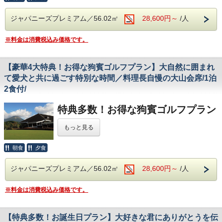
源泉から溢れる温泉、3カ所のドッグラン等、エリアNO1の
充実した設備とホスピタリティでおもてなしいたします。
ジャパニーズプレミアム／56.02㎡
28,600円～
/人
愛犬同伴可能なレストランでは日本の四季を感じていただけ
る旬の素材を厳選した本格会席料理と利酒師でもある料理長
※料金は消費税込み価格です。
がセレクトした山陰の地酒やワインと共にご堪能ください。
ワンちゃん用のお食事もご用意しております（有料・要予
約）
【豪華4大特典！お得な狗賓ゴルフプラン】大自然に囲まれ
また、レストランにはテーブル席のほか3つの個室（無料・
お申し込み順）もご用意しておりますのでどうぞご利用くだ
て愛犬と共に過ごす特別な時間／料理長自慢の大山会席/1泊
さい。
2食付/
※小学生は大人料金となりますが、会席は食べれないお子様
の為にお弁当箱でのご提供を承っております。宿泊料金
特典多数！お得な狗賓ゴルフプラン
は-5,500円となります。ご希望のお客様は下記の「小学生夕
食」にご希望人数を選択の上、ご予約ください。
もっと見る
当ホテルから車で約10分の距離にある地元大山の老舗クラ
※プレミアムツインCタイプ以外のお部屋は階段を使用しな
ブ、大山平原ゴルフクラブ様とのコラボレーションにより実
いと館内移動が出来ないお部屋がございます。階段を使わず
朝食
夕食
現しました魅力満載の特典付き宿泊プランです！
※サイト表
に移動が出来るお部屋を希望される方は備考欄にその旨をご
示金額はホテル宿泊費のみです。ゴルフプレー料金は別途発
記載ください。（ご予約の状況でご希望に添えない場合がご
ジャパニーズプレミアム／56.02㎡
生致します。
28,600円～
/人
ざいます事をご了承ください。）
ゴルフ場のご予約は狗賓スタッフへお任せください。愛犬も
【愛犬宿泊料金】※1泊あたり
※料金は消費税込み価格です。
ホテル預かり(体重・年齢制限あり)で安心。また送迎付きな
・犬種、大きさ、頭数に関わらず１頭あたり3,300円
のでプレー開始もスムーズ！
ご宿泊の際にはホームページに掲載いたします「愛犬同伴宿
泊規約」を予めご確認いただき、ご宿泊時にご同意の署名を
大山の地形を活かした多彩なコースは何度でも挑戦したくな
【特典多数！お誕生日プラン】大好きな君にありがとうを伝
いただきます。