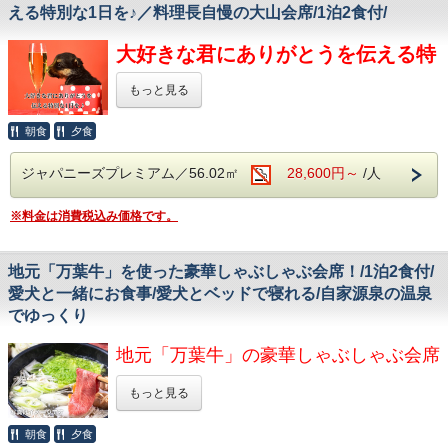
るほど魅力的。
※予約フォーム内、人数部分の愛犬欄には必ず愛犬の頭数を
える特別な1日を♪／料理長自慢の大山会席/1泊2食付/
パートナーやご家族と素敵な時間をお過ごしください。
ご入力ください。
新鮮な空気を胸いっぱい吸い込み、華麗なショットをグリー
※WEB予約の方は愛犬・愛猫宿泊料金が2,200円/1頭
大好きな君にありがとうを伝える特
ンへ打ち込みましょう!!
（1,100円お値引き）になる特典がございます。
別な1日を♪
ホテルでのお食事はワンちゃんと一緒にいただく事が出来ま
もっと見る
す！ワンちゃん用のお食事もご用意しております（有料・要
予約）
いつも隣で笑顔をくれる愛犬はかけがえのない家族。そんな
また、レストランにはテーブル席のほか3つの個室（無料・
朝食
夕食
大切なパートナーの年に一度の特別な日を心に残るやさしい
お申し込み順）もご用意しておりますのでどうぞご利用くだ
時間として狗賓でお過ごしください。
さい。
ジャパニーズプレミアム／56.02㎡
28,600円～
/人
☆プラン限定スペシャル特典☆
壮大な大山の大自然に包まれながら自家源泉の温泉にゆっく
①狗賓スタッフから おもちゃ＆ケーキ の嬉しいお誕生日プ
りと浸かり、愛犬とゆっくりと流れる時を過ごし、日本の四
※料金は消費税込み価格です。
レゼント！！(お誕生日のワンちゃんが対象です。)
季を感じていただける旬の素材を厳選した本格会席料理と利
②お誕生日 記念写真 プレゼント（フレーム台紙付き）
酒師でもある料理長がセレクトした山陰の地酒やワインと共
にご堪能ください。
古より残る原風景の中で愛犬との特別な時間を過ごしていた
地元「万葉牛」を使った豪華しゃぶしゃぶ会席！/1泊2食付/
だける狗賓大山。
～豪華4大特典～
愛犬と一緒にお食事/愛犬とベッドで寝れる/自家源泉の温泉
①ゴルフ場のプレー予約
15室のゲストルームはお部屋でゆっくり過ごしていただけ
でゆっくり
②ゴルフ場までの送迎(要予約)
るよう、十分な広さを確保しております。その他、澄んだ森
③特別プレー料金（お一人様グリーンフィより\2,200（税
の息吹を感じていただけるテラスカフェや囲炉裏バー、自家
地元「万葉牛」の豪華しゃぶしゃぶ会席
込）のお値引き）
源泉から溢れる温泉、3カ所のドッグラン等、エリアNO1の
④プレー中の愛犬お預かりサービス（無料・要予約・別途規
充実した設備とホスピタリティでおもてなしいたします。
約あり）
鳥取県で飼育された黒毛和牛。生産者と語り合いながら生ま
もっと見る
愛犬同伴可能なレストランでは日本の四季を感じていただけ
れたあっさりと溶ける霜降り。肉味に旨味があり、脂の融点
【ご注意事項】
る旬の素材を厳選した本格会席料理と利酒師でもある料理長
が低く、口の中に入れると、すーっと溶けていく口溶けの良
朝食
夕食
※平日は2名様以上、土、日、祝は3名様以上からご予約可
がセレクトした山陰の地酒やワインと共にご堪能ください。
さが特徴です。