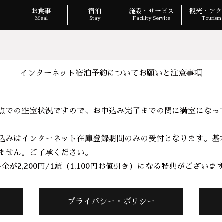
お食事
宿泊
施設・サービス
観光・アク
Meal
Stay
Facility Service
Tourism 
インターネット宿泊予約について
お願いと注意事項
点での空室状況ですので、お申込み完了までの間に満室になっ
込みはインターネット在庫登録期間のみの受付となります。基
ません。ご了承ください。
が2,200円/1頭（1,100円お値引き）になる特典がございま
プライバシー・ポリシー