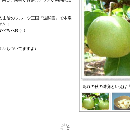
ある山陰のフルーツ王国『波関園』で本場
付き！
食べちゃおう！
タルもついてますよ♪
鳥取の秋の味覚といえば