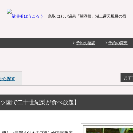
鳥取 はわい温泉「望湖楼」湖上露天風呂の宿
予約の確認
予約の変更
おす
から探す
ーツ園で二十世紀梨が食べ放題】
」
楽しい梨狩り付きのプランが期間限定