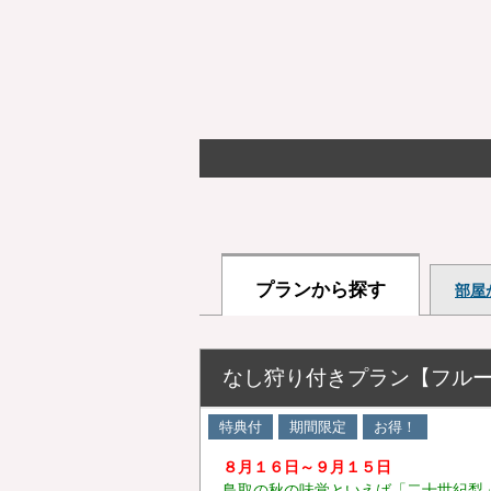
プランから探す
部屋
なし狩り付きプラン【フル
特典付
期間限定
お得！
８月１６日～９月１５日
鳥取の秋の味覚といえば「二十世紀梨