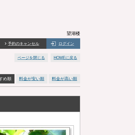
望湖楼
予約のキャンセル
ログイン
ページを閉じる
HOMEに戻る
すめ順
料金が安い順
料金が高い順