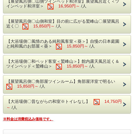
いたしました。
【展望風呂側〇山側ツインベッド和洋室】展望風呂近く＜ツ
インベッド和洋室＞
16,950円～
/人
日本最大の砂丘である『鳥取砂丘』や、因幡の白兎伝説でも
知られる白兎神社や隣接する白兎海岸。
一生に一度は訪れてみたいスポットが、鳥取にはたくさんあ
【展望風呂側〇山側和室】目の前に広がる鷲峰山〇展望風呂
ります。
近く〇
15,850円～
/人
平日のご旅行や、夏休みの家族旅行にも。
【大浴場側〇風情のある純和風客室＜葵＞】自慢の日本庭園
ぜひ旬の白烏賊と観光名所を目当てにお越しくださいませ。
と純和風のお部屋＜葵＞
15,850円～
/人
【ご夕食】夏限定～白烏賊会席～
【大浴場側〇和ベッド客室＜鷲峰山＞】館内露天風呂近く＆
ツインベッド＜鷲峰山＞
15,850円～
/人
白烏賊をメインに、旬の食材を使った季節の
会席となります。
【展望風呂側〇角部屋ツインルーム】角部屋洋室で明るい
15,850円～
/人
◇夕食17：30～19：00（最終開始19：00）
※ご到着が18時を過ぎる場合はご連絡をお願
【大浴場側〇昔ながらの和室※トイレなし】
14,750円
いします。
～
/人
※お子様定食をご希望の方はお知らせくださ
い。
※料金は消費税込み価格です。
【ご朝食】和朝食