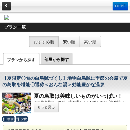
HOME
プラン一覧
おすすめ順
安い順
高い順
部屋から探す
プランから探す
【夏限定〇旬の白烏賊づくし】地物白烏賊に季節の会席で夏
の鳥取を堪能〇通称＜おんな湯＞効能豊かな温泉
夏の鳥取は美味しいものがいっぱい！
その代表格の一つが、透き通るような美しさの「白烏賊（し
ろいか）」です。
もっと見る
標準和名ケンサキイカとして知られるこの烏賊は、鳥取では
特別な存在。上品な味わいの高級イカとして愛されていま
朝食
夕食
す。
そんな白烏賊をふんだんに使った夏ならではの会席をご用意