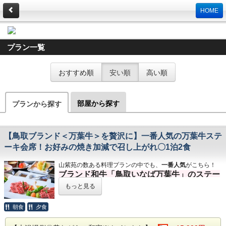
HOME
プラン一覧
おすすめ順
安い順
高い順
部屋から探す
プランから探す
【鳥取ブランド＜万葉牛＞を贅沢に】一番人気の万葉牛ステ
ーキ会席！お好みの焼き加減で召し上がれ〇1泊2食
山紫苑の数ある料理プランの中でも、
一番人気
がこちら！
ブランド和牛「鳥取いなば万葉牛」のステー
キと、
もっと見る
鳥取の海の幸、山の幸、里の幸をたっぷり味
わえる季節会席のプラン
朝食
夕食
です。