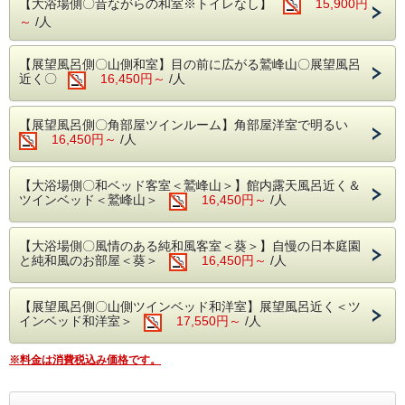
「
万葉牛
」
【大浴場側〇昔ながらの和室※トイレなし】
の特徴は、和牛本来の肉の旨みと上質な脂。
15,900円
脂の融点が低く、口の中であっさりととろけるので、
～
/人
「霜降りなのに胃がもたれない！」と大変評判です。
万葉牛生産流通組合の指定登録店である山紫苑だからこそ、
【展望風呂側〇山側和室】目の前に広がる鷲峰山〇展望風呂
近く〇
16,450円～
最高峰の「鳥取いなば万葉牛」を最高の状態
/人
でお召し上がりいただけます。
お好みの焼き加減でお楽しみいただけるセルフソテースタイ
【展望風呂側〇角部屋ツインルーム】角部屋洋室で明るい
ルで、
16,450円～
/人
至福のひとときをお過ごしください。
===
【大浴場側〇和ベッド客室＜鷲峰山＞】館内露天風呂近く＆
ツインベッド＜鷲峰山＞
16,450円～
/人
【ご夕食】
万葉牛ステーキ会席
ブランド和牛「鳥取いなば万葉牛」のステーキと、
鳥取の海の幸、山の幸、里の幸を味わえる全8品の特別会席
【大浴場側〇風情のある純和風客室＜葵＞】自慢の日本庭園
です。
と純和風のお部屋＜葵＞
16,450円～
/人
ステーキは「セルフソテースタイル」で提供。
お好みの焼き加減でお楽しみください。
先付/お造り/万葉牛ステーキ（セルフソテースタイル）/
【展望風呂側〇山側ツインベッド和洋室】展望風呂近く＜ツ
蒸物/サラダ/揚物/吸物/水物
インベッド和洋室＞
17,550円～
/人
◇夕食17：30～19：00（最終開始19：00）
※料金は消費税込み価格です。
※ご到着が18時を過ぎる場合はご連絡をお願いします。
※お子様定食をご希望の方はお知らせください。