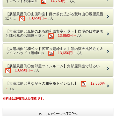
インベッド和洋室＞
14,750円～
/人
【周辺観光（お車での所要時間）】
【お食事会場】１階食堂
■白兎海水浴場（15分）
※「個室（有料・２名より）」をご希望の方
因幡の白うさぎ神話の舞台。子どもから大人まで毎年多くの
【展望風呂側〇山側和室】目の前に広がる鷲峰山〇展望風呂
海水浴客でにぎわいます。
近く〇
13,650円～
/人
はお問合せ下さい。
■小沢見海水浴場（15分）
白砂と遠浅の海水浴場で、磯遊びや釣りも楽しめます。
【温泉】
【大浴場側〇風情のある純和風客室＜葵＞】自慢の日本庭園
と純和風のお部屋＜葵＞
13,650円～
/人
深夜も早朝も24時間入浴OK
■鳥取砂丘（30分）
。
夏の鳥取砂丘は、パラグライダーやらくだ乗りなど、
源泉かけ流し「おんな湯」とも呼ばれる美肌
家族みんなで楽しめるアクティビティも充実です！
【大浴場側〇和ベッド客室＜鷲峰山＞】館内露天風呂近く＆
の湯です。
ツインベッド＜鷲峰山＞
13,650円～
/人
〇自転車無料貸し出しサービス
見晴らしのいい田園風景をサイクリングするのはいかがです
◇１階大浴場
か？
【展望風呂側〇角部屋ツインルーム】角部屋洋室で明るい
子ども用・大人用・二人乗り自転車など多数ご用意！
山紫苑自慢の昔懐かしいカラータイルの大浴
13,650円～
/人
フロントまでお気軽におたずねください。
場
◇庭園露天風呂
【大浴場側〇昔ながらの和室※トイレなし】
12,550円
自然に溶け込むような心地よい開放感の露天
～
/人
風呂
【ご夕食】季節の会席料理＜風＞
※料金は消費税込み価格です。
◇４階展望浴場
先付/前菜/造り/台物/温物/揚げ物/吸物/水物
鹿野の山々を眺める展望浴場。
鳥取の山海の旬を味わう全8品のスタンダー
日中はジャグジーバスをお楽しみ下さい。
このページのTOPへ