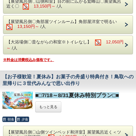
【展望風呂側〇山側和室】目の前に広がる鷲峰山〇展望風呂
近く〇
13,150円～
/人
＝＝＝＝＝
国民宿舎山紫苑は、
昔ながらの田園風景と、レトロで懐かしい昭和の名残を
今に残す、「田舎の理想郷」を目指して、
【展望風呂側〇角部屋ツインルーム】角部屋洋室で明るい
おかげさまで50周年を迎えました。
13,150円～
/人
＝＝＝＝＝
【ご夕食】
季節の会席料理＜風コース＞
【大浴場側〇昔ながらの和室※トイレなし】
12,050円
先付/前菜/造り/台物/温物/揚げ物/吸物/水物
～
/人
鳥取の山海の旬を味わう全8品のスタンダード会席です。
・夕食17：30～19：00（最終開始19：00）
※料金は消費税込み価格です。
※ご到着が18時を過ぎる場合はご連絡をお願いします。
※お子様定食をご希望の方はお知らせください。
【ご朝食】
和朝食
【お子様歓迎！夏休み】お菓子の舟盛り特典付き！鳥取への
地元・鹿野産コシヒカリに料理長のこだわりが光る副菜小鉢
里帰りに３世代みんなで思い出作り
の数々。
鹿野町の上質な蕎麦の実を使った山紫苑オリジナル「そばの
実なべ」もご賞味ください。
■□7/18～8/31夏休み特別プラン□■
セルフサービスのホットコーヒーはおかわり自由です。
※そばアレルギーのお客様は事前にお知らせください。
【当プラン限定おこさま特典】
もっと見る
※幼児のお子様も大人同様のご朝食です
・ご夕食時、お菓子の舟盛りプレゼント！（1予約につき1
艘）
朝食
夕食
鳥取観光アクセス便利な国民宿舎山紫苑！
◇朝食 7：30～8：00
夏休みの思い出作りにお得なプランをご用意しました！
【展望風呂側〇山側ツインベッド和洋室】展望風呂近く＜ツ