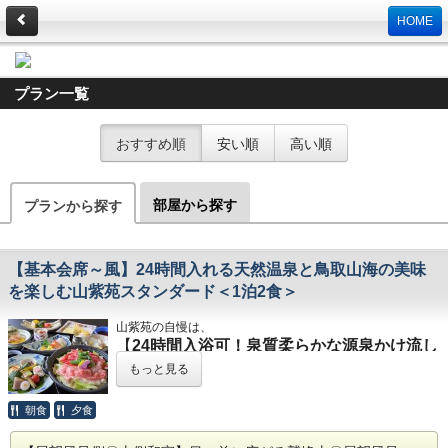
HOME
プラン一覧
おすすめ順
安い順
高い順
部屋から探す
プランから探す
【基本会席～風】24時間入れる天然温泉と鳥取山海の美味
を楽しむ山紫苑スタンダード＜1泊2食＞
山紫苑の自慢は、
【
24時間入浴可！泉質柔らかな源泉かけ流し
天然温泉
】
もっと見る
と
【
国民宿舎のレベルを超えた会席料理
】
２食付スタンダー
朝食
夕食
これらを存分にご堪能いただける、
ドプラン
です。