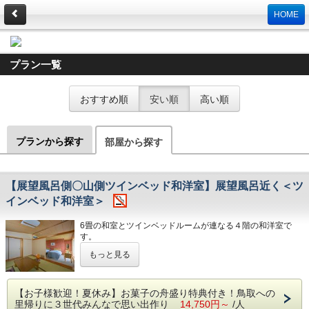
HOME
プラン一覧
おすすめ順
安い順
高い順
プランから探す
部屋から探す
【展望風呂側〇山側ツインベッド和洋室】展望風呂近く＜ツ
インベッド和洋室＞
6畳の和室とツインベッドルームが連なる４階の和洋室で
す。
お部屋からは鹿野の山々を大パノラマでお楽しみいただけま
もっと見る
す。
展望浴場にも近いお部屋です。
【備品・アメニティ】
【お子様歓迎！夏休み】お菓子の舟盛り特典付き！鳥取への
タオル／バスタオル／浴衣／丹前／お茶セット／冷蔵庫／金
里帰りに３世代みんなで思い出作り
14,750円～
/人