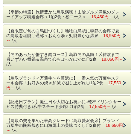
庫
※櫛／ヒゲソリ／シャワーキャップ／歯ブラシは、ご希望の
【季節の特選】旅情豊かな鳥取満喫！山陰グルメ満載のグレ
際にフロントにてお申し付けください。
ードアップ特選会席＜1泊2食・松コース＞
※石鹸／シャンプー／リンス／ボディソープ／ドライヤー等
16,450円～
/人
は、浴室ならびに各浴場の脱衣場にてご用意しております。
【夏限定〇旬の白烏賊づくし】地物白烏賊に季節の会席で夏
■全室禁煙
の鳥取を堪能〇通称＜おんな湯＞効能豊かな温泉
16,950円
～
/人
※お部屋にバスは付いておりません。
【冬のあったか蟹すき鍋コース】鳥取冬の真髄！〆雑炊まで
旨いずわい蟹鍋＆温泉で心もぽっかぽかに〇2食
18,050円～
/人
【鳥取ブランド＜万葉牛＞を贅沢に】一番人気の万葉牛ステ
ーキ会席！お好みの焼き加減で召し上がれ〇1泊2食
17,550
円～
/人
【記念日プラン】誕生日や大切なお祝いに♪乾杯ドリンクサー
ビス特典付き♪和牛ステーキ会席〇1泊2食
17,550円～
/人
【鳥取の贅を集めた最高グレード〇鳥取贅沢会席】ブランド
万葉牛の陶板焼きに山海郷土の美味づくし〇2食付
18,650円
～
/人