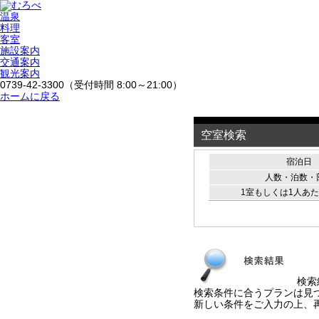
温泉
料理
客室
施設案内
交通案内
観光案内
0739-42-3300
（受付時間 8:00～21:00）
ホームに戻る
空室検索
宿泊
人数・泊数・
1室もしくは1人あ
検索
検索条件に合うプランは見
新しい条件をご入力の上、