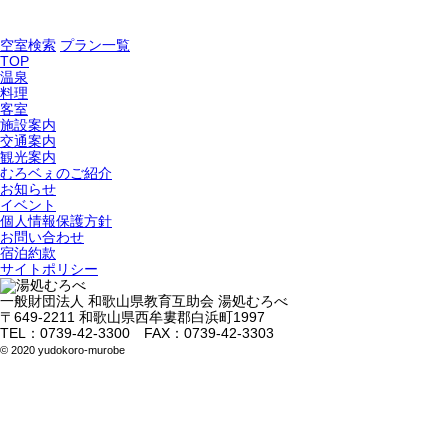
空室検索
プラン一覧
TOP
温泉
料理
客室
施設案内
交通案内
観光案内
むろベぇのご紹介
お知らせ
イベント
個人情報保護方針
お問い合わせ
宿泊約款
サイトポリシー
⼀般財団法⼈ 和歌⼭県教育互助会 湯処むろべ
〒649-2211 和歌⼭県⻄牟婁郡⽩浜町1997
TEL：0739-42-3300 FAX：0739-42-3303
© 2020 yudokoro-murobe