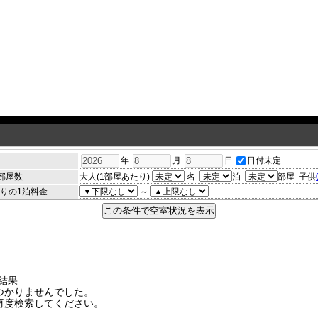
年
月
日
日付未定
日
部屋数
大人(1部屋あたり)
名
泊
部屋
子供
たりの1泊料金
～
結果
つかりませんでした。
再度検索してください。